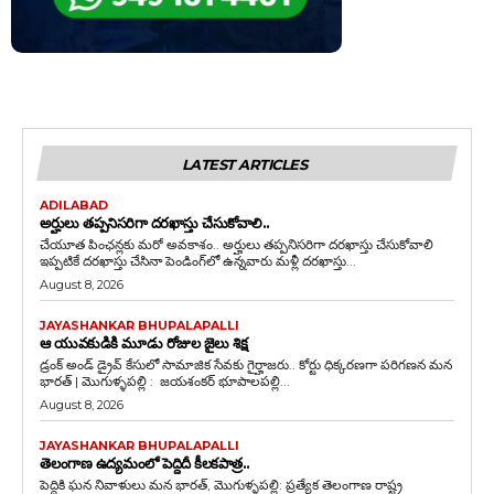
LATEST ARTICLES
ADILABAD
అర్హులు తప్పనిసరిగా దరఖాస్తు చేసుకోవాలి..
చేయూత పింఛన్లకు మరో అవకాశం.. అర్హులు తప్పనిసరిగా దరఖాస్తు చేసుకోవాలి
ఇప్పటికే దరఖాస్తు చేసినా పెండింగ్‌లో ఉన్నవారు మళ్లీ దరఖాస్తు...
August 8, 2026
JAYASHANKAR BHUPALAPALLI
ఆ యువకుడికి మూడు రోజుల జైలు శిక్ష
డ్రంక్‌ అండ్‌ డ్రైవ్‌ కేసులో సామాజిక సేవకు గైర్హాజరు.. కోర్టు ధిక్కరణగా పరిగణన మన
భారత్ | మొగుళ్ళపల్లి : జయశంకర్ భూపాలపల్లి...
August 8, 2026
JAYASHANKAR BHUPALAPALLI
తెలంగాణ ఉద్యమంలో పెద్దిదీ కీలకపాత్ర..
పెద్దికి ఘన నివాళులు మన భారత్, మొగుళ్ళపల్లి: ప్రత్యేక తెలంగాణ రాష్ట్ర