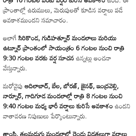
రాత్రి 10 గంటల వరకు వర్షం కురిసే అవకాశం
ఉంది. ఈ
ప్రాంతాల్లో ఉరుములు, మెరుపులతో కూడిన వర్షాలు పడే
అవకాశముందని సమాచారం.
అలాగే
సిరికొండ, గుడిహత్నూర్ మండలాలు మరియు
ఉట్నూర్ ప్రాంతంలో సాయంత్రం 6 గంటల నుంచి రాత్రి
9:30 గంటల వరకు వర్ష సూచన
ఉన్నట్లు అంచనా
వేస్తున్నారు.
మరోవైపు
ఆదిలాబాద్, బేల, బోరజ్, జైనథ్, ఇంద్రవెల్లి,
నార్నూర్, గాదిగూడ మండలాల్లో రాత్రి 8 గంటల నుంచి
9:40 గంటల మధ్య భారీ వర్షాలు కురిసే అవకాశం
ఉందని
వాతావరణ నిపుణులు పేర్కొంటున్నారు.
తాంసి, తలమడుగు మండలాల్లో రెండు విడతలుగా వర్షాలు