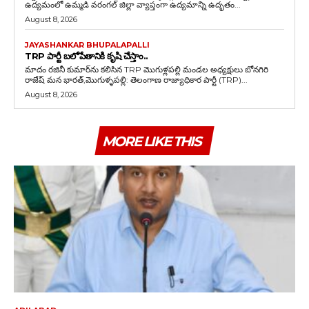
ఉద్యమంలో ఉమ్మడి వరంగల్ జిల్లా వ్యాప్తంగా ఉద్యమాన్ని ఉదృతం...
August 8, 2026
JAYASHANKAR BHUPALAPALLI
TRP పార్టీ బలోపేతానికి కృషి చేస్తాం..
మాదం రజినీ కుమార్‌ను కలిసిన TRP మొగుళ్లపల్లి మండల అధ్యక్షులు బోనగిరి
రాజేష్ మన భారత్,మొగుళ్ళపల్లి: తెలంగాణ రాజ్యాధికార పార్టీ (TRP)...
August 8, 2026
MORE LIKE THIS