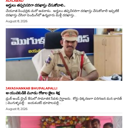
ADILABAD
అర్హులు తప్పనిసరిగా దరఖాస్తు చేసుకోవాలి..
చేయూత పింఛన్లకు మరో అవకాశం.. అర్హులు తప్పనిసరిగా దరఖాస్తు చేసుకోవాలి ఇప్పటికే
దరఖాస్తు చేసినా పెండింగ్‌లో ఉన్నవారు మళ్లీ దరఖాస్తు...
August 8, 2026
JAYASHANKAR BHUPALAPALLI
ఆ యువకుడికి మూడు రోజుల జైలు శిక్ష
డ్రంక్‌ అండ్‌ డ్రైవ్‌ కేసులో సామాజిక సేవకు గైర్హాజరు.. కోర్టు ధిక్కరణగా పరిగణన మన భారత్
| మొగుళ్ళపల్లి : జయశంకర్ భూపాలపల్లి...
August 8, 2026