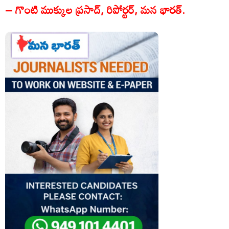
– గొంటి ముక్కుల ప్రసాద్, రిపోర్టర్, మన భారత్.