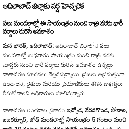
ఆదిలాబాద్ జిల్లాకు వర్ష హెచ్చరిక
పలు మండలాల్లో ఈ సాయంత్రం నుంచి రాత్రి వరకు భారీ
వర్షాలు కురిసే అవకాశం
మన భారత్, ఆదిలాబాద్:
ఆదిలాబాద్ జిల్లాలోని పలు
మండలాల్లో బుధవారం సాయంత్రం నుంచి రాత్రి వరకు
మోస్తరు నుంచి భారీ వర్షాలు కురిసే అవకాశం ఉన్నట్లు
వాతావరణ సూచనలు వెల్లడిస్తున్నాయి. ప్రజలు అప్రమత్తంగా
ఉండాలని, రైతులు మరియు ప్రయాణికులు తగిన జాగ్రత్తలు
తీసుకోవాలని అధికారులు సూచిస్తున్నారు.
వాతావరణ అంచనాల ప్రకారం
ఇచ్చోడ, నేరడిగొండ, సోనాల,
బజరత్నూర్, బోథ్ మండలాల్లో సాయంత్రం 5 గంటల నుంచి