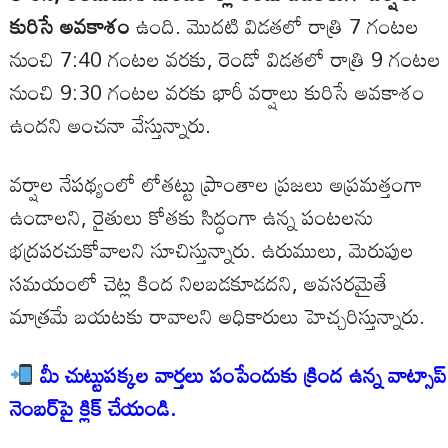
కురిసే అవకాశం
ఉంది. మొదటి విడతలో రాత్రి 7 గంటల
నుంచి 7:40 గంటల వరకు, రెండో విడతలో రాత్రి 9 గంటల
నుంచి 9:30 గంటల వరకు భారీ వర్షాలు కురిసే అవకాశం
ఉందని అంచనా వేస్తున్నారు.
వర్షాల నేపథ్యంలో లోతట్టు ప్రాంతాల ప్రజలు అప్రమత్తంగా
ఉండాలని, రైతులు కోతకు సిద్ధంగా ఉన్న పంటలను
భద్రపరచుకోవాలని సూచిస్తున్నారు. ఉరుములు, మెరుపుల
సమయంలో చెట్ల కింద నిలబడకూడదని, అవసరమైతే
మాత్రమే బయటకు రావాలని అధికారులు హెచ్చరిస్తున్నారు.
మీ చుట్టుపక్కల వార్తలు పంపేందుకు క్రింద ఉన్న వాట్సాప్
నెంబర్‌పై క్లిక్ చేయండి.