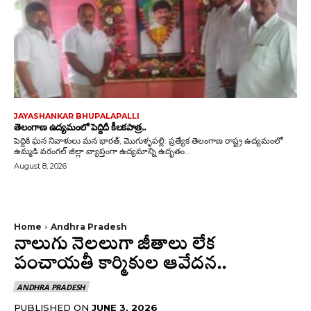
JAYASHANKAR BHUPALAPALLI
తెలంగాణ ఉద్యమంలో పెద్దిదీ కీలకపాత్ర..
పెద్దికి ఘన నివాళులు మన భారత్, మొగుళ్ళపల్లి: ప్రత్యేక తెలంగాణ రాష్ట్ర ఉద్యమంలో
ఉమ్మడి వరంగల్ జిల్లా వ్యాప్తంగా ఉద్యమాన్ని ఉదృతం...
August 8, 2026