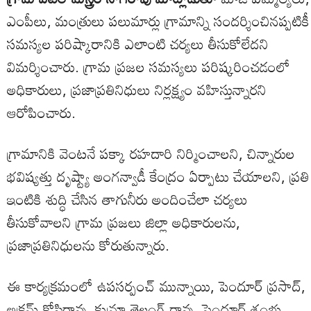
ఎంపీలు, మంత్రులు పలుమార్లు గ్రామాన్ని సందర్శించినప్పటికీ
సమస్యల పరిష్కారానికి ఎలాంటి చర్యలు తీసుకోలేదని
విమర్శించారు. గ్రామ ప్రజల సమస్యలు పరిష్కరించడంలో
అధికారులు, ప్రజాప్రతినిధులు నిర్లక్ష్యం వహిస్తున్నారని
ఆరోపించారు.
గ్రామానికి వెంటనే పక్కా రహదారి నిర్మించాలని, చిన్నారుల
భవిష్యత్తు దృష్ట్యా అంగన్వాడీ కేంద్రం ఏర్పాటు చేయాలని, ప్రతి
ఇంటికి శుద్ధి చేసిన తాగునీరు అందించేలా చర్యలు
తీసుకోవాలని గ్రామ ప్రజలు జిల్లా అధికారులను,
ప్రజాప్రతినిధులను కోరుతున్నారు.
ఈ కార్యక్రమంలో ఉపసర్పంచ్ మున్నాయి, పెందూర్ ప్రసాద్,
అక్రమ్ కోసిరావు, కుమ్రా తెలంగ్ రావు, పెందూర్ శంభు,