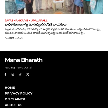
Mana Bharath
leading news portal
HOME
PRIVACY POLICY
DISCLAIMER
ABOUT US