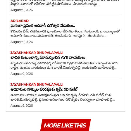
పిట్గావ్ శివారులో తనిఖీలు చేపట్టిన పోలీసులు.. నిందితుడు అరెస్టు,...
August 9, 2026
ADILABAD
ఘనంగా ప్రపంచ ఆదివాసీ దినోత్సవ వేడుకలు..
కొమురం భీమ్ చిత్రపటానికి పూలమాల వేసి నివాళులు.. సంప్రదాయ వాయిద్యాలతో
ఆదివాసీ సంబరాలు మన భారత్, తలమడుగు | ఆగస్టు 9, తలమడుగు...
August 9, 2026
JAYASHANKAR BHUPALAPALLI
బాధిత కుటుంబాన్ని పరామర్శించిన AYS నాయకులు
మృతుడు పోచయ్య దశదినకర్మ లో పాల్గొని చిత్రపటానికి నివాళులు అర్పించిన AYS
రాష్ట్ర, మండల నాయకులు మన భారత్,మొగుళ్ళపల్లి: జయశంకర్ భూపాలపల్లి...
August 9, 2026
JAYASHANKAR BHUPALAPALLI
ఆదివాసుల హక్కుల పరిరక్షణకు కృషి: రవి పటేల్
ఆదివాసుల హక్కుల పరిరక్షణకు ప్రతి ఒక్కరూ కృషి చేయాలి: రవి పటేల్ మన
భారత్,మొగుళ్ళపల్లి: ప్రపంచ ఆదివాసుల దినోత్సవం సందర్భంగా భూపాలపల్లి...
August 9, 2026
MORE LIKE THIS