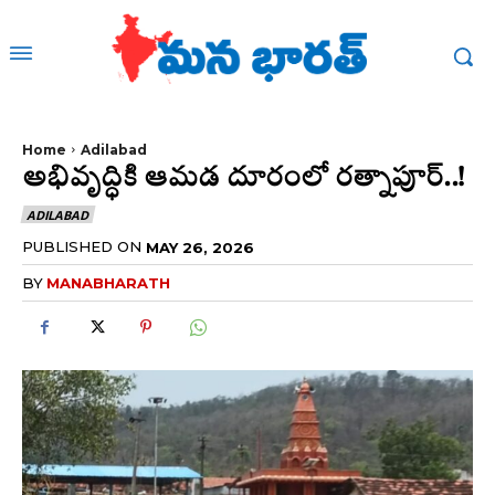
Home
Adilabad
అభివృద్ధికి ఆమడ దూరంలో రత్నాపూర్..!
ADILABAD
PUBLISHED ON
MAY 26, 2026
BY
MANABHARATH