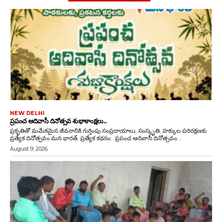
NEW DELHI
ప్రపంచ ఆదివాసీ దినోత్సవ శుభాకాంక్షలు..
ప్రకృతితో మమేకమైన జీవనానికి గుర్తింపు సంప్రదాయాలు, సంస్కృతి, హక్కుల పరిరక్షణకు
ప్రత్యేక దినోత్సవం మన భారత్, ప్రత్యేక కథనం: ప్రపంచ ఆదివాసీ దినోత్సవం...
August 9, 2026