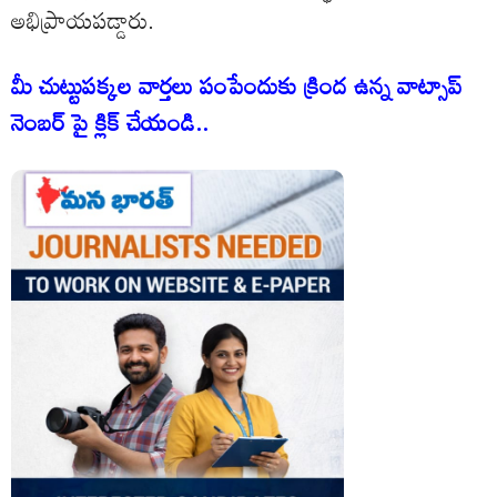
అభిప్రాయపడ్డారు.
మీ చుట్టుపక్కల వార్తలు పంపేందుకు క్రింద ఉన్న వాట్సాప్
నెంబర్ పై క్లిక్ చేయండి..