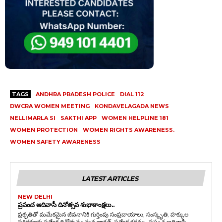
TAGS
ANDHRA PRADESH POLICE
DIAL 112
DWCRA WOMEN MEETING
KONDAVELAGADA NEWS
NELLIMARLA SI
SAKTHI APP
WOMEN HELPLINE 181
WOMEN PROTECTION
WOMEN RIGHTS AWARENESS.
WOMEN SAFETY AWARENESS
LATEST ARTICLES
NEW DELHI
ప్రపంచ ఆదివాసీ దినోత్సవ శుభాకాంక్షలు..
ప్రకృతితో మమేకమైన జీవనానికి గుర్తింపు సంప్రదాయాలు, సంస్కృతి, హక్కుల
పరిరక్షణకు ప్రత్యేక దినోత్సవం మన భారత్, ప్రత్యేక కథనం: ప్రపంచ ఆదివాసీ