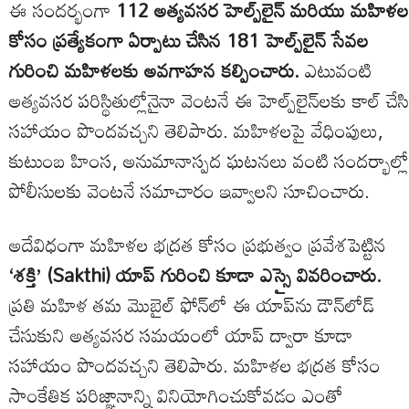
ఈ సందర్భంగా
112 అత్యవసర హెల్ప్‌లైన్ మరియు మహిళల
కోసం ప్రత్యేకంగా ఏర్పాటు చేసిన 181 హెల్ప్‌లైన్ సేవల
గురించి మహిళలకు అవగాహన కల్పించారు.
ఎటువంటి
అత్యవసర పరిస్థితుల్లోనైనా వెంటనే ఈ హెల్ప్‌లైన్‌లకు కాల్ చేసి
సహాయం పొందవచ్చని తెలిపారు. మహిళలపై వేధింపులు,
కుటుంబ హింస, అనుమానాస్పద ఘటనలు వంటి సందర్భాల్లో
పోలీసులకు వెంటనే సమాచారం ఇవ్వాలని సూచించారు.
అదేవిధంగా మహిళల భద్రత కోసం ప్రభుత్వం ప్రవేశపెట్టిన
‘శక్తి’ (Sakthi) యాప్ గురించి కూడా ఎస్సై వివరించారు.
ప్రతి మహిళ తమ మొబైల్ ఫోన్‌లో ఈ యాప్‌ను డౌన్‌లోడ్
చేసుకుని అత్యవసర సమయంలో యాప్ ద్వారా కూడా
సహాయం పొందవచ్చని తెలిపారు. మహిళల భద్రత కోసం
సాంకేతిక పరిజ్ఞానాన్ని వినియోగించుకోవడం ఎంతో