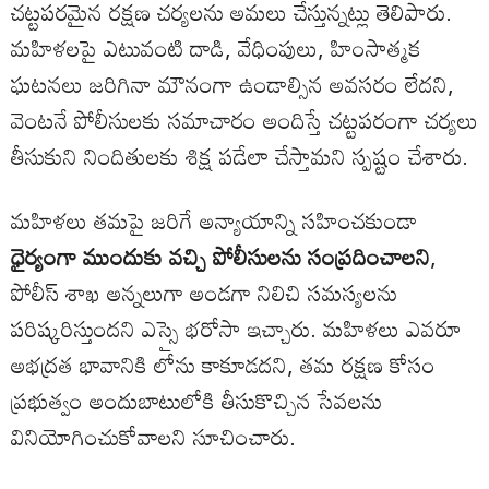
చట్టపరమైన రక్షణ చర్యలను అమలు చేస్తున్నట్లు తెలిపారు.
మహిళలపై ఎటువంటి దాడి, వేధింపులు, హింసాత్మక
ఘటనలు జరిగినా మౌనంగా ఉండాల్సిన అవసరం లేదని,
వెంటనే పోలీసులకు సమాచారం అందిస్తే చట్టపరంగా చర్యలు
తీసుకుని నిందితులకు శిక్ష పడేలా చేస్తామని స్పష్టం చేశారు.
మహిళలు తమపై జరిగే అన్యాయాన్ని సహించకుండా
ధైర్యంగా ముందుకు వచ్చి పోలీసులను సంప్రదించాలని
,
పోలీస్ శాఖ అన్నలుగా అండగా నిలిచి సమస్యలను
పరిష్కరిస్తుందని ఎస్సై భరోసా ఇచ్చారు. మహిళలు ఎవరూ
అభద్రత భావానికి లోను కాకూడదని, తమ రక్షణ కోసం
ప్రభుత్వం అందుబాటులోకి తీసుకొచ్చిన సేవలను
వినియోగించుకోవాలని సూచించారు.