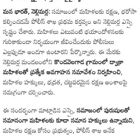
మన భారత్, నెల్లిమర్ల:
సమాజంలో మహిళలకు రక్షణ, భరోసా
కల్పించడమే పోలీస్ శాఖ ప్రథమ కర్తవ్యం అని నెల్లిమర్ల ఎస్సై
స్పష్టం చేశారు. మహిళలు ఎటువంటి భయాందోళనలకు
గురికాకుండా నిర్భయంగా జీవించేందుకు పోలీసులు
ఎల్లప్పుడూ అండగా ఉంటారని పేర్కొన్నారు. ఈ మేరకు
నెల్లిమర్ల మండలంలోని
కొండవెలగాడ గ్రామంలో డ్వాక్రా
మహిళలతో ప్రత్యేక అవగాహన సమావేశం నిర్వహించి
,
మహిళల హక్కులు, భద్రత, చట్టపరమైన రక్షణ అంశాలపై
సమగ్రంగా చర్చించారు.
ఈ సందర్భంగా మాట్లాడిన ఎస్సై,
సమాజంలో పురుషులతో
సమానంగా మహిళలకు కూడా సమాన హక్కులు ఉన్నాయని
,
మహిళల రక్షణ కోసం ప్రభుత్వం, పోలీస్ శాఖ అనేక