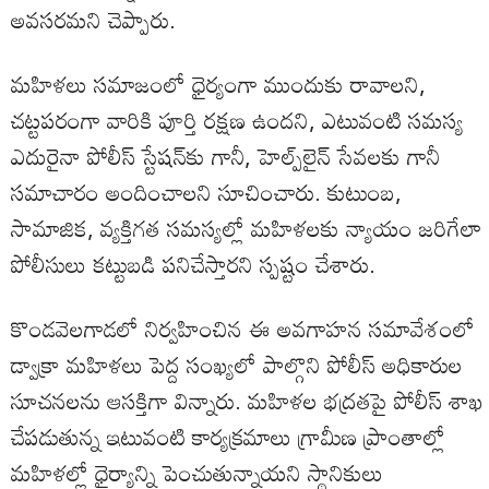
అవసరమని చెప్పారు.
మహిళలు సమాజంలో ధైర్యంగా ముందుకు రావాలని,
చట్టపరంగా వారికి పూర్తి రక్షణ ఉందని, ఎటువంటి సమస్య
ఎదురైనా పోలీస్ స్టేషన్‌కు గానీ, హెల్ప్‌లైన్ సేవలకు గానీ
సమాచారం అందించాలని సూచించారు. కుటుంబ,
సామాజిక, వ్యక్తిగత సమస్యల్లో మహిళలకు న్యాయం జరిగేలా
పోలీసులు కట్టుబడి పనిచేస్తారని స్పష్టం చేశారు.
కొండవెలగాడలో నిర్వహించిన ఈ అవగాహన సమావేశంలో
డ్వాక్రా మహిళలు పెద్ద సంఖ్యలో పాల్గొని పోలీస్ అధికారుల
సూచనలను ఆసక్తిగా విన్నారు. మహిళల భద్రతపై పోలీస్ శాఖ
చేపడుతున్న ఇటువంటి కార్యక్రమాలు గ్రామీణ ప్రాంతాల్లో
మహిళల్లో ధైర్యాన్ని పెంచుతున్నాయని స్థానికులు