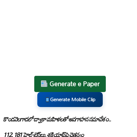
Generate e Paper
Generate Mobile Clip
కొండవెలగాడలో డ్వాక్రా మహిళలతో అవగాహన సమావేశం..
112, 181 హెల్ప్‌లైన్‌లు, శక్తి యాప్‌పై చైతన్యం