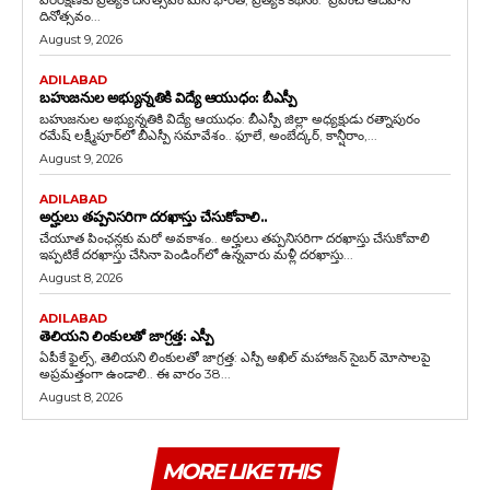
దినోత్సవం...
August 9, 2026
ADILABAD
బహుజనుల అభ్యున్నతికి విద్యే ఆయుధం: బీఎస్పీ
బహుజనుల అభ్యున్నతికి విద్యే ఆయుధం: బీఎస్పీ జిల్లా అధ్యక్షుడు రత్నాపురం
రమేష్ లక్ష్మీపూర్‌లో బీఎస్పీ సమావేశం.. ఫూలే, అంబేద్కర్, కాన్షీరాం,...
August 9, 2026
ADILABAD
అర్హులు తప్పనిసరిగా దరఖాస్తు చేసుకోవాలి..
చేయూత పింఛన్లకు మరో అవకాశం.. అర్హులు తప్పనిసరిగా దరఖాస్తు చేసుకోవాలి
ఇప్పటికే దరఖాస్తు చేసినా పెండింగ్‌లో ఉన్నవారు మళ్లీ దరఖాస్తు...
August 8, 2026
ADILABAD
తెలియని లింకులతో జాగ్రత్త: ఎస్పీ
ఏపీకే ఫైల్స్‌, తెలియని లింకులతో జాగ్రత్త: ఎస్పీ అఖిల్ మహాజన్ సైబర్ మోసాలపై
అప్రమత్తంగా ఉండాలి.. ఈ వారం 38...
August 8, 2026
MORE LIKE THIS