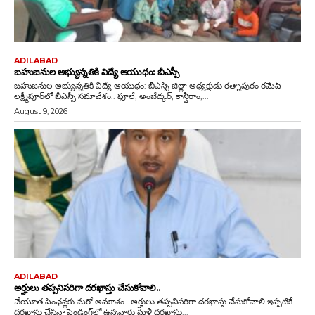
ADILABAD
బహుజనుల అభ్యున్నతికి విద్యే ఆయుధం: బీఎస్పీ
బహుజనుల అభ్యున్నతికి విద్యే ఆయుధం: బీఎస్పీ జిల్లా అధ్యక్షుడు రత్నాపురం రమేష్
లక్ష్మీపూర్‌లో బీఎస్పీ సమావేశం.. ఫూలే, అంబేద్కర్, కాన్షీరాం,...
August 9, 2026
ADILABAD
అర్హులు తప్పనిసరిగా దరఖాస్తు చేసుకోవాలి..
చేయూత పింఛన్లకు మరో అవకాశం.. అర్హులు తప్పనిసరిగా దరఖాస్తు చేసుకోవాలి ఇప్పటికే
దరఖాస్తు చేసినా పెండింగ్‌లో ఉన్నవారు మళ్లీ దరఖాస్తు...