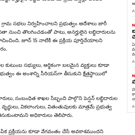
అన
A
ేక గ్రామ సభలు నిర్వహించాలని ప్రభుత్వం ఆదేశాలు జారీ
N
బ
జాబితా నుంచి తొలగించడంతో పాటు, అనర్హులైన లబ్ధిదారులను
చ
సూచించింది. జూన్ 15 నాటికి ఈ ప్రక్రియ పూర్తిచేయాలని
ఏ
ారం.
మరణం 
మ
A
గుల కుటుంబ సభ్యులు, ఆర్థికంగా బలమైన వ్యక్తులు కూడా
భుత్వం ఈ అంశాన్ని సీరియస్‌గా తీసుకుని క్షేత్రస్థాయిలో
N
హ
హమ
కా
ధికారులు, సంబంధిత శాఖల సిబ్బంది పాల్గొని పెన్షన్ లబ్ధిదారుల
న
, వృద్ధులు, వికలాంగులు, వితంతువులకు మాత్రమే ప్రభుత్వ
A
తీసుకుంటామని అధికారులు తెలిపారు.
 ఎంపిక ప్రక్రియను కూడా వేగవంతం చేసే అవకాశముందని