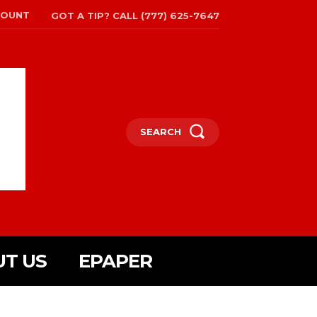
COUNT
GOT A TIP? CALL (777) 625-7647
SEARCH
T US
EPAPER