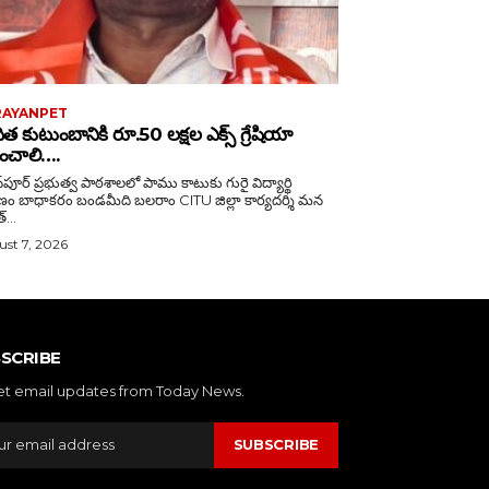
RAYANPET
ిత కుటుంబానికి రూ.50 లక్షల ఎక్స్ గ్రేషియా
లించాలి….
స్‌పూర్ ప్రభుత్వ పాఠశాలలో పాము కాటుకు గురై విద్యార్థి
ండమీది బలరాం CITU జిల్లా కార్యదర్శి మన
...
st 7, 2026
SCRIBE
et email updates from Today News.
SUBSCRIBE