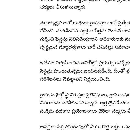
చర్యలు తీసుకోనున్నారు.
ఈ కార్యక్రమంలో భాగంగా గ్రామస్థాయిలో ప్రత్య
చేసింది. మరణించిన వ్యక్తుల పేర్లను వెంటనే 
గుర్తించి పెన్షన్లు నిలిపివేయాలని అధికారులకు 
స్పష్టమైన మార్గదర్శకాలు జారీ చేసినట్లు సమాచ
ఇటీవల నిర్వహించిన తనిఖీల్లో ప్రభుత్వ ఉద్యో
పెన్షన్లు పొందుతున్నట్లు బయటపడింది. దీంతో ప్ర
పరిశీలనలు చేపట్టాలని నిర్ణయించింది.
గ్రామ సభల్లో స్థానిక ప్రజాప్రతినిధులు, గ్రామ అ
వివరాలను పరిశీలించనున్నారు. అర్హులైన పేదలు
సంక్షేమ పథకాల ప్రయోజనాలు చేరేలా చర్యలు 
అనర్హుల పేర్ల తొలగింపుతో పాటు కొత్త అర్హుల