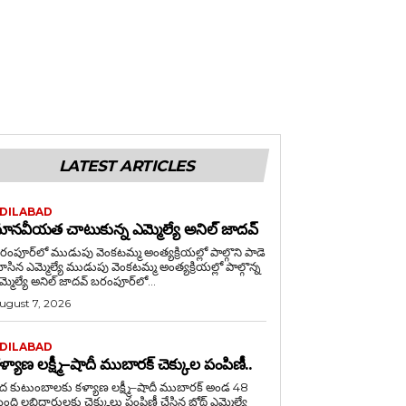
LATEST ARTICLES
DILABAD
ానవీయత చాటుకున్న ఎమ్మెల్యే అనిల్ జాదవ్
రంపూర్‌లో ముడుపు వెంకటమ్మ అంత్యక్రియల్లో పాల్గొని పాడె
ఎమ్మెల్యే ముడుపు వెంకటమ్మ అంత్యక్రియల్లో పాల్గొన్న
ఎమ్మెల్యే అనిల్ జాదవ్ బరంపూర్‌లో...
ugust 7, 2026
DILABAD
ళ్యాణ లక్ష్మీ–షాదీ ముబారక్ చెక్కుల పంపిణీ..
ేద కుటుంబాలకు కళ్యాణ లక్ష్మీ–షాదీ ముబారక్ అండ 48
ంది లబ్ధిదారులకు చెక్కులు పంపిణీ చేసిన బోథ్ ఎమ్మెల్యే