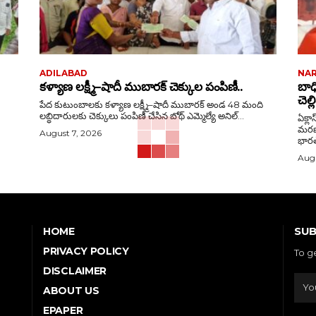
ADILABAD
NA
కళ్యాణ లక్ష్మీ–షాదీ ముబారక్ చెక్కుల పంపిణీ..
బాధ
చెల్
పేద కుటుంబాలకు కళ్యాణ లక్ష్మీ–షాదీ ముబారక్ అండ 48 మంది
లబ్ధిదారులకు చెక్కులు పంపిణీ చేసిన బోథ్ ఎమ్మెల్యే అనిల్...
ఏక్లా
మరణం బాధాకరం బ
August 7, 2026
భారత్
Augu
SUB
HOME
PRIVACY POLICY
To g
DISCLAIMER
ABOUT US
EPAPER