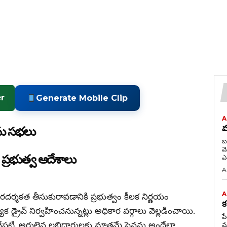
r
Generate Mobile Clip
A
మ
రామ సభలు
బ
మోసిన 
 ప్రభుత్వ ఆదేశాలు
A
A
పారదర్శకత తీసుకురావడానికి ప్రభుత్వం కీలక నిర్ణయం
క
్యేక డ్రైవ్ నిర్వహించనున్నట్లు అధికార వర్గాలు వెల్లడించాయి.
ప
చేపట్టి, అర్హులైన లబ్ధిదారులకు మాత్రమే పెన్షన్లు అందేలా
మ