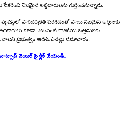
ు సేకరించి నిజమైన లబ్ధిదారులను గుర్తించనున్నారు.
న్షన్ వ్యవస్థలో పారదర్శకత పెరగడంతో పాటు నిజమైన అర్హులకు
. అధికారులు కూడా ఎటువంటి రాజకీయ ఒత్తిడులకు
ించాలని ప్రభుత్వం ఆదేశించినట్లు సమాచారం.
ాట్సాప్ నెంబర్ పై క్లిక్ చేయండి..