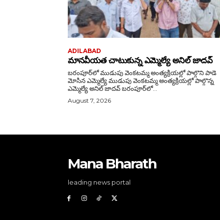
ADILABAD
మానవీయత చాటుకున్న ఎమ్మెల్యే అనిల్ జాదవ్
బరంపూర్‌లో ముడుపు వెంకటమ్మ అంత్యక్రియల్లో పాల్గొని పాడె
మోసిన ఎమ్మెల్యే ముడుపు వెంకటమ్మ అంత్యక్రియల్లో పాల్గొన్న
ఎమ్మెల్యే అనిల్ జాదవ్ బరంపూర్‌లో...
August 7, 2026
Mana Bharath
leading news portal