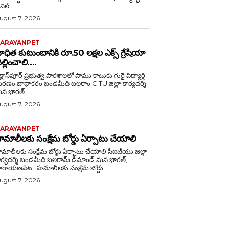
ిల్...
ugust 7, 2026
ARAYANPET
ాధిత కుటుంబానికి రూ.50 లక్షల ఎక్స్ గ్రేషియా
ెల్లించాలి….
క్లాస్‌పూర్ ప్రభుత్వ పాఠశాలలో పాము కాటుకు గురై విద్యార్థి
బాధాకరం బండమీది బలరాం CITU జిల్లా కార్యదర్శి
న భారత్...
ugust 7, 2026
ARAYANPET
మాలీలకు సంక్షేమ బోర్డు ఏర్పాటు చేయాలి
ాలీలకు సంక్షేమ బోర్డు ఏర్పాటు చేయాలి సిఐటియు జిల్లా
ర్యదర్శి బండమీది బలరామ్ డిమాండ్ మన భారత్,
ారాయణపేట: హమాలీలకు సంక్షేమ బోర్డు...
ugust 7, 2026