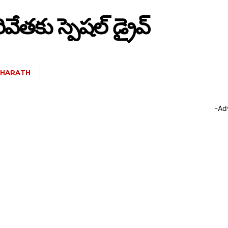
ివేతకు స్పెషల్ డ్రైవ్
HARATH
-Ad