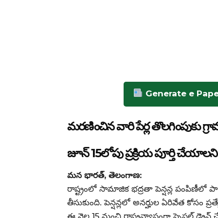
Generate e Pape
మరణించిన వారి పేర్ల తొలగింపుకు గ్
జూన్ 15లోపు ప్రక్రియ పూర్తి చేయాలని
మన భారత్, తెలంగాణ:
రాష్ట్రంలో సామాజిక భద్రతా పెన్షన్ల పంపిణీలో 
తీసుకుంది. పెన్షన్లలో అనర్హుల ఏరివేత కోసం ప్రత
ఈ నెల 15 నుంచి రాష్ట్రవ్యాప్తంగా స్పెషల్ డ్రైవ్ 