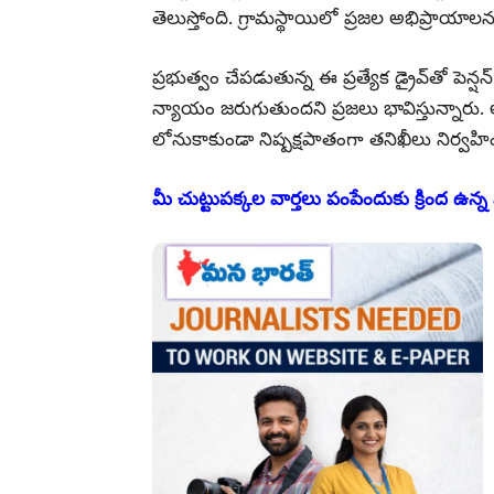
తెలుస్తోంది. గ్రామస్థాయిలో ప్రజల అభిప్రాయాలన
ప్రభుత్వం చేపడుతున్న ఈ ప్రత్యేక డ్రైవ్‌తో పె
న్యాయం జరుగుతుందని ప్రజలు భావిస్తున్నారు
లోనుకాకుండా నిష్పక్షపాతంగా తనిఖీలు నిర్వహ
మీ చుట్టుపక్కల వార్తలు పంపేందుకు క్రింద ఉన్న వ