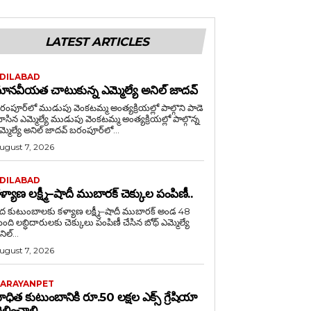
LATEST ARTICLES
DILABAD
ానవీయత చాటుకున్న ఎమ్మెల్యే అనిల్ జాదవ్
రంపూర్‌లో ముడుపు వెంకటమ్మ అంత్యక్రియల్లో పాల్గొని పాడె
ఎమ్మెల్యే ముడుపు వెంకటమ్మ అంత్యక్రియల్లో పాల్గొన్న
ఎమ్మెల్యే అనిల్ జాదవ్ బరంపూర్‌లో...
ugust 7, 2026
DILABAD
ళ్యాణ లక్ష్మీ–షాదీ ముబారక్ చెక్కుల పంపిణీ..
ేద కుటుంబాలకు కళ్యాణ లక్ష్మీ–షాదీ ముబారక్ అండ 48
ంది లబ్ధిదారులకు చెక్కులు పంపిణీ చేసిన బోథ్ ఎమ్మెల్యే
ిల్...
ugust 7, 2026
ARAYANPET
ాధిత కుటుంబానికి రూ.50 లక్షల ఎక్స్ గ్రేషియా
ెల్లించాలి….