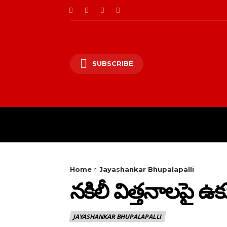
SUBSCRIBE
HOME
PRIVACY PO
Home
Jayashankar Bhupalapalli
నకిలీ విత్తనాలపై ఉక
JAYASHANKAR BHUPALAPALLI