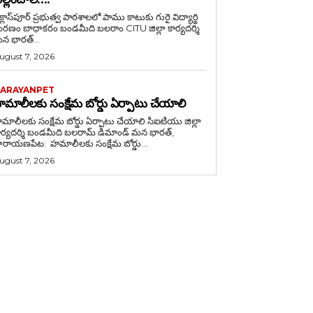
క్లాస్‌పూర్ ప్రభుత్వ పాఠశాలలో పాము కాటుకు గురై విద్యార్థి
బాధాకరం బండమీది బలరాం CITU జిల్లా కార్యదర్శి
న భారత్...
ugust 7, 2026
ARAYANPET
మాలీలకు సంక్షేమ బోర్డు ఏర్పాటు చేయాలి
ాలీలకు సంక్షేమ బోర్డు ఏర్పాటు చేయాలి సిఐటియు జిల్లా
ర్యదర్శి బండమీది బలరామ్ డిమాండ్ మన భారత్,
ారాయణపేట: హమాలీలకు సంక్షేమ బోర్డు...
ugust 7, 2026