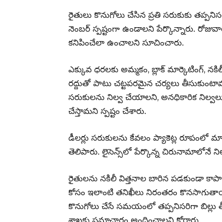
రైతులు కొనుగోలు చేసిన ప్రతి సరుకుకు తప్పనిసరిగ
నెంబర్ స్పష్టంగా ఉండాలని పేర్కొన్నారు. రోజువా
కనిపించేలా ఉంచాలని సూచించారు.
ఎక్కువ ధరలకు అమ్మకం, బ్లాక్ మార్కెటింగ్, నకిల
రద్దుతో పాటు చట్టపరమైన చర్యలు తీసుకుంటామని 
సరుకులను నిల్వ చేయాలని, అనధికారిక నిల్వల
చేస్తామని స్పష్టం చేశారు.
డీలర్లు సరుకులను కేవలం ప్యాకెట్ల రూపంలో మ
తెలిపారు. లైసెన్స్‌లో పేర్కొన్న చిరునామాలోన
రైతులను నకిలీ విత్తనాల బారిన పడకుండా కా
కోసం ఇలాంటి తనిఖీలు నిరంతరం కొనసాగుతాయన
కొనుగోలు చేసే సమయంలో తప్పనిసరిగా బిల్లు 
శాఖకు సమాచారం అందించాలని కోరారు.