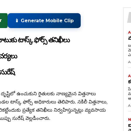
r
📱 Generate Mobile Clip
A
మ
టుకు టాస్క్ ఫోర్స్ తనిఖీలు
బ
మోసిన 
 చర్యలు
A
 సురేష్
A
క
ప
ృష్టిలో ఉంచుకుని రైతులకు నాణ్యమైన విత్తనాలు
మ
అన
 టాస్క్ ఫోర్స్ అధికారులు తెలిపారు. నకిలీ విత్తనాలు,
A
్టేందుకు ప్రత్యేక తనిఖీలు నిర్వహిస్తున్నట్లు వ్యవసాయ
ప్పు సురేష్ వెల్లడించారు.
N
బ
చ