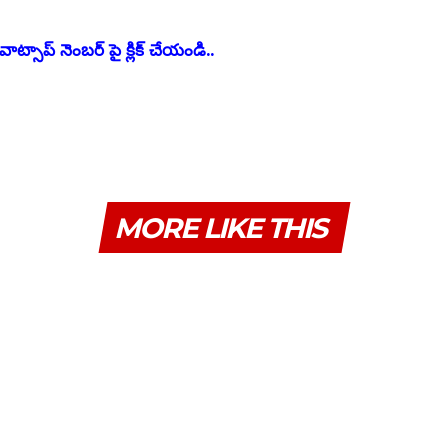
ాట్సాప్ నెంబర్ పై క్లిక్ చేయండి..
MORE LIKE THIS