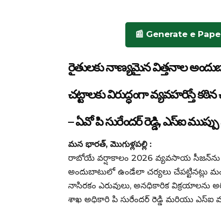
📰 Generate e Pape
రైతులకు నాణ్యమైన విత్తనాల అందుబా
చట్టాలకు విరుద్ధంగా వ్యవహరిస్తే కఠిన
– ఏవో పి సురేందర్ రెడ్డి, ఎస్ఐ ముప్పు
మన భారత్, మొగుళ్లపల్లి :
రాబోయే వర్షాకాలం 2026 వ్యవసాయ సీజన్‌ను ద
అందుబాటులో ఉండేలా చర్యలు చేపట్టినట్లు మండల
నాసిరకం ఎరువులు, అనధికారిక విక్రయాలను అరికట
శాఖ అధికారి పి సురేందర్ రెడ్డి మరియు ఎస్ఐ ము