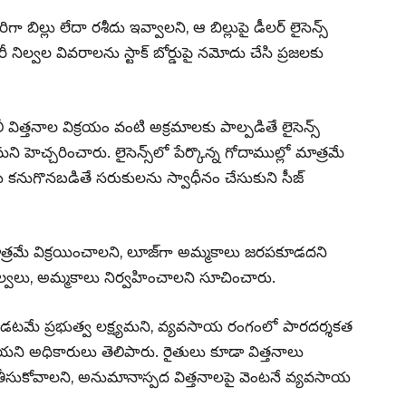
ా బిల్లు లేదా రశీదు ఇవ్వాలని, ఆ బిల్లుపై డీలర్ లైసెన్స్
రీ నిల్వల వివరాలను స్టాక్ బోర్డుపై నమోదు చేసి ప్రజలకు
ీ విత్తనాల విక్రయం వంటి అక్రమాలకు పాల్పడితే లైసెన్స్
హెచ్చరించారు. లైసెన్స్‌లో పేర్కొన్న గోదాముల్లో మాత్రమే
ు కనుగొనబడితే సరుకులను స్వాధీనం చేసుకుని సీజ్
ాత్రమే విక్రయించాలని, లూజ్‌గా అమ్మకాలు జరపకూడదని
ే నిల్వలు, అమ్మకాలు నిర్వహించాలని సూచించారు.
పాడటమే ప్రభుత్వ లక్ష్యమని, వ్యవసాయ రంగంలో పారదర్శకత
ి అధికారులు తెలిపారు. రైతులు కూడా విత్తనాలు
తీసుకోవాలని, అనుమానాస్పద విత్తనాలపై వెంటనే వ్యవసాయ