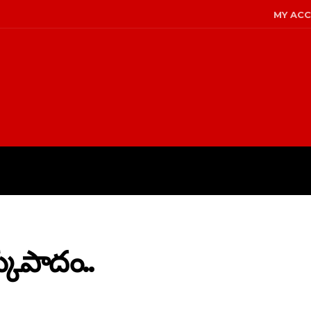
MY AC
LICY
DISCLAIMER
ABOUT US
్కుపాదం..