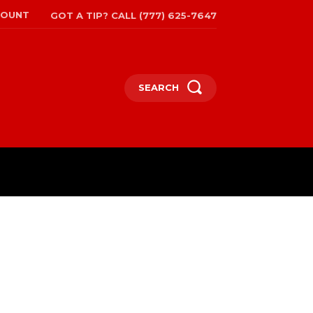
COUNT
GOT A TIP? CALL (777) 625-7647
SEARCH
EPAPER
MORE