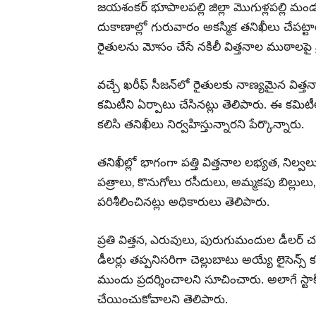
జయశంకర్ భూపాలపల్లి జిల్లా మొగుళ్లపల్లి మం
దుకాణాల్లో గురువారం అకస్మిక తనిఖీలు చేపట్
రైతులను మోసం చేసే నకిలీ విత్తనాల ముఠాలపై ప
వచ్చే ఖరీఫ్ సీజన్‌లో రైతులకు నాణ్యమైన విత్త
కమిటీని ఏర్పాటు చేసినట్లు తెలిపారు. ఈ కమ
కలిసి తనిఖీలు నిర్వహిస్తున్నారని పేర్కొన్నారు.
తనిఖీల్లో భాగంగా పత్తి విత్తనాల లభ్యత, నిల్వ
పత్రాలు, కొనుగోలు రసీదులు, అమ్మకపు బిల్లులు, 
పరిశీలించినట్లు అధికారులు తెలిపారు.
ప్రతి విత్తన, ఎరువులు, పురుగుమందుల డీలర్ చ
డీలర్లు తప్పనిసరిగా చెల్లుబాటు అయ్యే లైసెన్స
ముందు ప్రదర్శించాలని సూచించారు. అలాగే స్టాక్
చేయించుకోవాలని తెలిపారు.