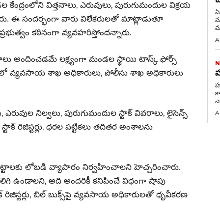
డల కేంద్రంలోని విత్తనాలు, ఎరువులు, పురుగుమందుల విక్రయ
ఏ
టారు. ఈ సందర్భంగా వారు విలేకరులతో మాట్లాడుతూ
మరణం 
మ
్రభుత్వం కఠినంగా వ్యవహరిస్తోందన్నారు.
A
నాలు అందించడమే లక్ష్యంగా మండల స్థాయి టాస్క్ ఫోర్స్
N
ిటీలో వ్యవసాయ శాఖ అధికారులు, పోలీసు శాఖ అధికారులు
హ
హమ
కా
న
లు, ఎరువుల నిల్వలు, పురుగుమందుల స్టాక్ వివరాలు, లైసెన్స్
A
స్టాక్ రిజిస్టర్లు, ధరల పట్టికలు తదితర అంశాలను
ట్టాలకు లోబడి వ్యాపారం నిర్వహించాలని హెచ్చరించారు.
్ కలిగి ఉండాలని, అది అందరికీ కనిపించే విధంగా షాపు
 రిజిస్టర్లు, బిల్ బుక్స్‌పై వ్యవసాయ అధికారులతో ధృవీకరణ