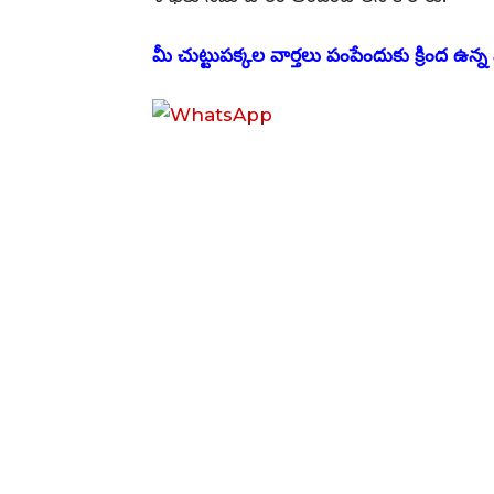
మీ చుట్టుపక్కల వార్తలు పంపేందుకు క్రింద ఉన్న వ