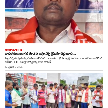
NARAYANPET
బాధిత కుటుంబానికి రూ.50 లక్షల ఎక్స్ గ్రేషియా చెల్లించాలి….
ఏక్లాస్‌పూర్ ప్రభుత్వ పాఠశాలలో పాము కాటుకు గురై విద్యార్థి మరణం బాధాకరం బండమీది
బలరాం CITU జిల్లా కార్యదర్శి మన భారత్...
August 7, 2026