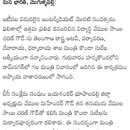
మన భారత్, మొగుళ్ళపల్లి:
ఇటీవల విడుదలైన ఇంటర్మీడియట్ మొదటి సంవత్సరం
ఫలితాల్లో ఉత్తమ ప్రతిభ కనబరిచిన విద్యార్థి వేముల సాయి
చరణ్ గౌడ్ ను తెలంగాణ రాష్ట్ర అటవీ, పర్యావరణ,
దేవాదాయ, ధర్మాదాయ శాఖ మంత్రి కొండా సురేఖ
ఆత్మీయంగా సన్మానించారు. గురువారం హన్మకొండలోని
రామ్‌నగర్‌లో గల మంత్రి నివాసంలో జరిగిన ఈ కార్యక్రమం
ఆప్యాయ వాతావరణంలో సాగింది.
బీసీ సంక్షేమ సంఘం జయశంకర్ భూపాలపల్లి జిల్లా
అధ్యక్షుడు వేముల మహేందర్ గౌడ్ తన తనయుడు వేముల
సాయి చరణ్ గౌడ్‌తో కలిసి మంత్రి కొండా సురేఖను
మర్యాదపూర్వకంగా కలిశారు. ఈ సందర్భంగా మంత్రి