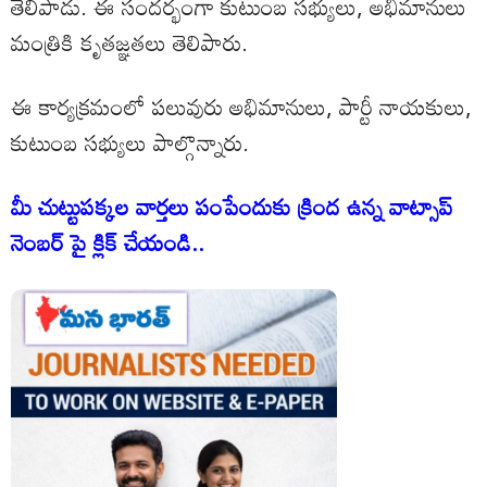
తెలిపాడు. ఈ సందర్భంగా కుటుంబ సభ్యులు, అభిమానులు
మంత్రికి కృతజ్ఞతలు తెలిపారు.
ఈ కార్యక్రమంలో పలువురు అభిమానులు, పార్టీ నాయకులు,
కుటుంబ సభ్యులు పాల్గొన్నారు.
మీ చుట్టుపక్కల వార్తలు పంపేందుకు క్రింద ఉన్న వాట్సాప్
నెంబర్ పై క్లిక్ చేయండి..