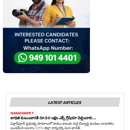
LATEST ARTICLES
NARAYANPET
బాధిత కుటుంబానికి రూ.50 లక్షల ఎక్స్ గ్రేషియా చెల్లించాలి….
ఏక్లాస్‌పూర్ ప్రభుత్వ పాఠశాలలో పాము కాటుకు గురై విద్యార్థి మరణం బాధాకరం
బండమీది బలరాం CITU జిల్లా కార్యదర్శి మన భారత్...