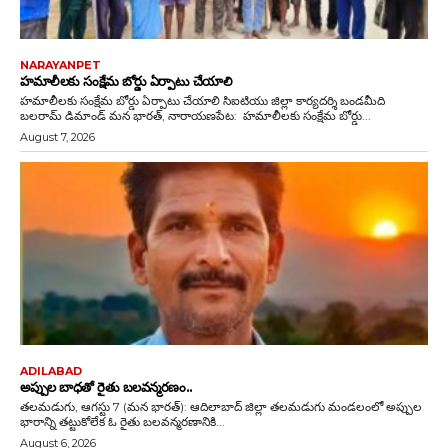
NARAYANPET
హమాలీలకు సంక్షేమ బోర్డు ఏర్పాటు చేయాలి
హమాలీలకు సంక్షేమ బోర్డు ఏర్పాటు చేయాలి సిఐటియు జిల్లా కార్యదర్శి బండమీది
బలరామ్ డిమాండ్ మన భారత్, నారాయణపేట: హమాలీలకు సంక్షేమ బోర్డు...
August 7, 2026
ADILABAD
అప్పుల బాధతో రైతు బలవన్మరణం..
తలమడుగు, ఆగస్టు 7 (మన భారత్): ఆదిలాబాద్ జిల్లా తలమడుగు మండలంలో అప్పుల
భారాన్ని తట్టుకోలేక ఓ రైతు బలవన్మరణానికి...
August 6, 2026