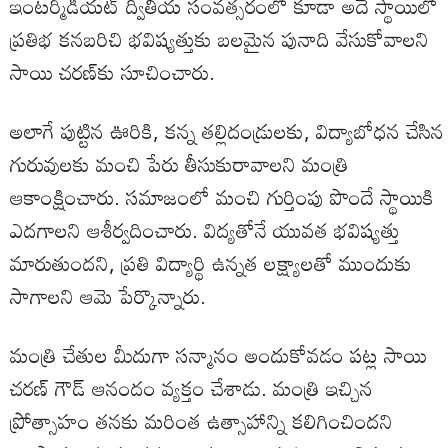
ఇంటర్మీడియట్ ద్వితీయ సంవత్సరంలో కూడా అదే స్థాయిలో
ప్రతిభ కనబరిచి భవిష్యత్తుకు బలమైన పునాది వేసుకోవాలని
సాయి చరణ్‌కు సూచించారు.
అలాగే పుట్టిన ఊరికి, కన్న తల్లిదండ్రులకు, విద్యాబోధన చేసిన
గురువులకు మంచి పేరు తీసుకురావాలని మంత్రి
ఆకాంక్షించారు. సమాజంలో మంచి గుర్తింపు పొందే స్థాయికి
ఎదగాలని ఆశీర్వదించారు. విద్యతోనే యువత భవిష్యత్తు
మారుతుందని, ప్రతి విద్యార్థి ఉన్నత లక్ష్యాలతో ముందుకు
సాగాలని ఆమె పేర్కొన్నారు.
మంత్రి చేతుల మీదుగా సన్మానం అందుకోవడం పట్ల సాయి
చరణ్ గౌడ్ ఆనందం వ్యక్తం చేశాడు. మంత్రి ఇచ్చిన
ప్రోత్సాహం తనకు మరింత ఉత్సాహాన్ని కలిగించిందని