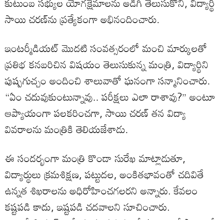
కుటుంబ సభ్యుల యోగక్షేమాలను అడిగి తెలుసుకొని, విద్యార్థి
సాయి చరణ్‌ను ప్రత్యేకంగా అభినందించారు.
ఇంటర్మీడియట్ మొదటి సంవత్సరంలో మంచి మార్కులతో
ప్రతిభ కనబరిచిన విషయం తెలుసుకున్న మంత్రి, విద్యార్థిని
పుష్పగుచ్చం అందించి శాలువాతో ఘనంగా సన్మానించారు.
“ఏం చదువుకుంటున్నావు.. పరీక్షలు ఎలా రాశావు?” అంటూ
ఆప్యాయంగా పలకరించగా, సాయి చరణ్ తన విద్యా
వివరాలను మంత్రికి తెలియజేశాడు.
ఈ సందర్భంగా మంత్రి కొండా సురేఖ మాట్లాడుతూ,
విద్యార్థులు క్రమశిక్షణ, పట్టుదల, అంకితభావంతో చదివితే
ఉన్నత శిఖరాలను అధిరోహించగలరని అన్నారు. కేవలం
కష్టపడి కాదు, ఇష్టపడి చదవాలని సూచించారు.