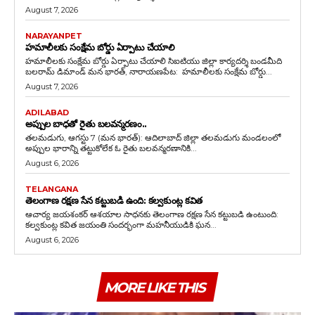
August 7, 2026
NARAYANPET
హమాలీలకు సంక్షేమ బోర్డు ఏర్పాటు చేయాలి
హమాలీలకు సంక్షేమ బోర్డు ఏర్పాటు చేయాలి సిఐటియు జిల్లా కార్యదర్శి బండమీది
బలరామ్ డిమాండ్ మన భారత్, నారాయణపేట: హమాలీలకు సంక్షేమ బోర్డు...
August 7, 2026
ADILABAD
అప్పుల బాధతో రైతు బలవన్మరణం..
తలమడుగు, ఆగస్టు 7 (మన భారత్): ఆదిలాబాద్ జిల్లా తలమడుగు మండలంలో
అప్పుల భారాన్ని తట్టుకోలేక ఓ రైతు బలవన్మరణానికి...
August 6, 2026
TELANGANA
తెలంగాణ రక్షణ సేన కట్టుబడి ఉంది: కల్వకుంట్ల కవిత
ఆచార్య జయశంకర్ ఆశయాల సాధనకు తెలంగాణ రక్షణ సేన కట్టుబడి ఉంటుంది:
కల్వకుంట్ల కవిత జయంతి సందర్భంగా మహనీయుడికి ఘన...
August 6, 2026
MORE LIKE THIS