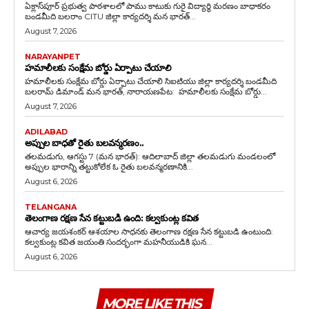
ఏక్లాస్‌పూర్ ప్రభుత్వ పాఠశాలలో పాము కాటుకు గురై విద్యార్థి మరణం బాధాకరం
బండమీది బలరాం CITU జిల్లా కార్యదర్శి మన భారత్...
August 7, 2026
NARAYANPET
హమాలీలకు సంక్షేమ బోర్డు ఏర్పాటు చేయాలి
హమాలీలకు సంక్షేమ బోర్డు ఏర్పాటు చేయాలి సిఐటియు జిల్లా కార్యదర్శి బండమీది
బలరామ్ డిమాండ్ మన భారత్, నారాయణపేట: హమాలీలకు సంక్షేమ బోర్డు...
August 7, 2026
ADILABAD
అప్పుల బాధతో రైతు బలవన్మరణం..
తలమడుగు, ఆగస్టు 7 (మన భారత్): ఆదిలాబాద్ జిల్లా తలమడుగు మండలంలో
అప్పుల భారాన్ని తట్టుకోలేక ఓ రైతు బలవన్మరణానికి...
August 6, 2026
TELANGANA
తెలంగాణ రక్షణ సేన కట్టుబడి ఉంది: కల్వకుంట్ల కవిత
ఆచార్య జయశంకర్ ఆశయాల సాధనకు తెలంగాణ రక్షణ సేన కట్టుబడి ఉంటుంది:
కల్వకుంట్ల కవిత జయంతి సందర్భంగా మహనీయుడికి ఘన...
August 6, 2026
MORE LIKE THIS