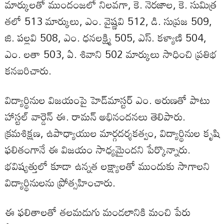
మార్కులతో ముందంజలో నిలవగా, కె. నెరజాల, కె. సుమిత్ర
తలో 513 మార్కులు, ఎం. వైష్ణవి 512, డి. సుప్రజ 509,
జి. పల్లవి 508, ఎం. ధనలక్ష్మి 505, ఎస్. కళ్యాణి 504,
ఎం. లతా 503, ఏ. శివాని 502 మార్కులు సాధించి ప్రతిభ
కనబరిచారు.
విద్యార్థినుల విజయంపై హెడ్‌మాస్టర్ ఎం. అరుణతో పాటు
హాస్టల్ వార్డెన్ ఈ. రామన్ అభినందనలు తెలిపారు.
క్రమశిక్షణ, ఉపాధ్యాయుల మార్గదర్శకత్వం, విద్యార్థినుల కృషి
ఫలితంగానే ఈ విజయం సాధ్యమైందని పేర్కొన్నారు.
భవిష్యత్తులో కూడా ఉన్నత లక్ష్యాలతో ముందుకు సాగాలని
విద్యార్థినులను ప్రోత్సహించారు.
ఈ ఫలితాలతో తలమడుగు మండలానికి మంచి పేరు