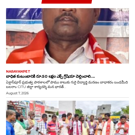
NARAYANPET
బాధిత కుటుంబానికి రూ.50 లక్షల ఎక్స్ గ్రేషియా చెల్లించాలి….
ఏక్లాస్‌పూర్ ప్రభుత్వ పాఠశాలలో పాము కాటుకు గురై విద్యార్థి మరణం బాధాకరం బండమీది
బలరాం CITU జిల్లా కార్యదర్శి మన భారత్...
August 7, 2026