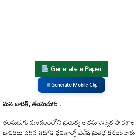
Generate e Paper
Generate Mobile Clip
మన భారత్, తలమడుగు :
తలమడుగు మండలంలోని ప్రభుత్వ ఆశ్రమ ఉన్నత పాఠశాల
బాలికలు పదవ తరగతి ఫలితాల్లో విశేష ప్రతిభ కనబరిచారు.