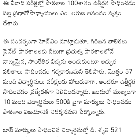
ఈ ఏడాది పరీక్షల్లో పాఠశాల 100శాతం ఉత్తీర్ణత సాధించడం
పట్ల ప్రధానోపాధ్యాయులు ఎం. అరుణ ఆనందం వ్యక్తం
చేశారు.
ఈ సందర్భంగా హెచ్‌ఎం మాట్లాడుతూ, గిరిజన బాలికలు
ప్రైవేట్ పాఠశాలలకు దీటుగా ప్రభుత్వ పాఠశాలలోనే
నాణ్యమైన, సాంకేతిక విద్యను అందుకుంటూ అద్భుత
ఫలితాలు సాధించడం గర్వకారణమని తెలిపారు. మొత్తం 57
మంది విద్యార్థినులు పరీక్షలకు హాజరుకాగా, అందరూ ఉత్తీర్ణత
సాధించడం ప్రత్యేకతగా నిలిచిందన్నారు. ఇందులో ముఖ్యంగా
10 మంది విద్యార్థినులు 500కి పైగా మార్కులు సాధించడం
పాఠశాల విజయానికి నిదర్శనమని పేర్కొన్నారు.
టాప్ మార్కులు సాధించిన విద్యార్థినుల్లో డి. శృతి 521