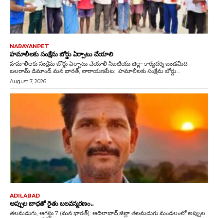
NARAYANPET
హమాలీలకు సంక్షేమ బోర్డు ఏర్పాటు చేయాలి
హమాలీలకు సంక్షేమ బోర్డు ఏర్పాటు చేయాలి సిఐటియు జిల్లా కార్యదర్శి బండమీది
బలరామ్ డిమాండ్ మన భారత్, నారాయణపేట: హమాలీలకు సంక్షేమ బోర్డు...
August 7, 2026
ADILABAD
అప్పుల బాధతో రైతు బలవన్మరణం..
తలమడుగు, ఆగస్టు 7 (మన భారత్): ఆదిలాబాద్ జిల్లా తలమడుగు మండలంలో అప్పుల