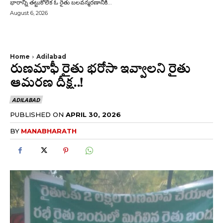
భారాన్ని తట్టుకోలేక ఓ రైతు బలవన్మరణానికి...
August 6, 2026