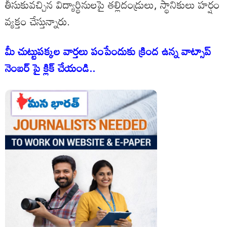
తీసుకువచ్చిన విద్యార్థినులపై తల్లిదండ్రులు, స్థానికులు హర్షం
వ్యక్తం చేస్తున్నారు.
మీ చుట్టుపక్కల వార్తలు పంపేందుకు క్రింద ఉన్న వాట్సాప్
నెంబర్ పై క్లిక్ చేయండి..