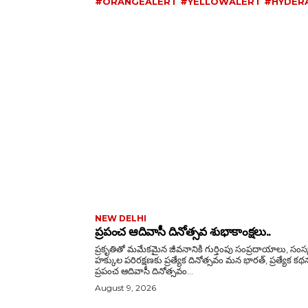
#ORANGEALERT #YELLOWALERT #HYDER
NEW DELHI
ప్రపంచ ఆదివాసీ దినోత్సవ శుభాకాంక్షలు..
ప్రకృతితో మమేకమైన జీవనానికి గుర్తింపు సంప్రదాయాలు, సంస్కృతి,
హక్కుల పరిరక్షణకు ప్రత్యేక దినోత్సవం మన భారత్, ప్రత్యేక కథనం:
ప్రపంచ ఆదివాసీ దినోత్సవం...
August 9, 2026