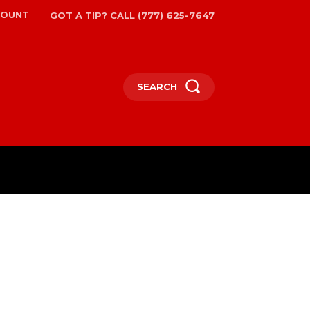
COUNT
GOT A TIP? CALL (777) 625-7647
SEARCH
EPAPER
MORE