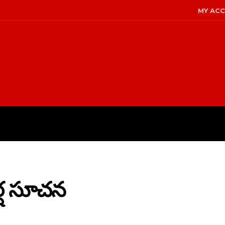
MY AC
LICY
DISCLAIMER
ABOUT US
వర్ష సూచన