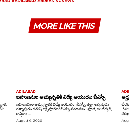
ABAD #ADILABAD #BREAKINGNEWS
MORE LIKE THIS
ADILABAD
ADI
బహుజనుల అభ్యున్నతికి విద్యే ఆయుధం: బీఎస్పీ
అర్
బహుజనుల అభ్యున్నతికి విద్యే ఆయుధం: బీఎస్పీ జిల్లా అధ్యక్షుడు
చేయూ
రత్నాపురం రమేష్ లక్ష్మీపూర్‌లో బీఎస్పీ సమావేశం.. ఫూలే, అంబేద్కర్,
చేసుకోవాలి ఇప్పటికే దరఖాస్
కాన్షీరాం,...
దరఖాస
August 9, 2026
Augu