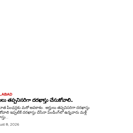
LABAD
హులు తప్పనిసరిగా దరఖాస్తు చేసుకోవాలి..
త పింఛన్లకు మరో అవకాశం.. అర్హులు తప్పనిసరిగా దరఖాస్తు
తు చేసినా పెండింగ్‌లో ఉన్నవారు మళ్లీ
్తు...
st 8, 2026