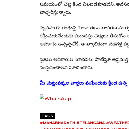
సమయంలో చెట్ల కింద నిలబడకూడదని, అవసరమ
హెచ్చరిస్తున్నారు.
వ్యవసాయ రంగంపై కూడా ఈ వాతావరణ మార్ప
రక్షించుకునేందుకు ముందస్తు చర్యలు తీసుకోవాలని
అవకాశం ఉన్నప్పటికీ, తాత్కాలికంగా వడగళ్ల వర్
ప్రజలు అధికారుల సూచనలు పాటిస్తూ అప్రమత్తం
సంప్రదించాలని సూచించారు.
మీ చుట్టుపక్కల వార్తలు పంపేందుకు క్రింద ఉన్న వ
TAGS
#MANABHARATH #TELANGANA #WEATHER