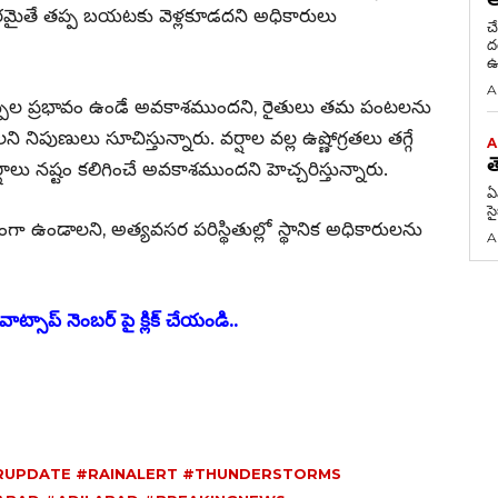
ైతే తప్ప బయటకు వెళ్లకూడదని అధికారులు
చ
దరఖాస
ఉ
A
ుల ప్రభావం ఉండే అవకాశముందని, రైతులు తమ పంటలను
 నిపుణులు సూచిస్తున్నారు. వర్షాల వల్ల ఉష్ణోగ్రతలు తగ్గే
A
త
షాలు నష్టం కలిగించే అవకాశముందని హెచ్చరిస్తున్నారు.
ఏ
స
గా ఉండాలని, అత్యవసర పరిస్థితుల్లో స్థానిక అధికారులను
A
ాట్సాప్ నెంబర్ పై క్లిక్ చేయండి..
UPDATE #RAINALERT #THUNDERSTORMS