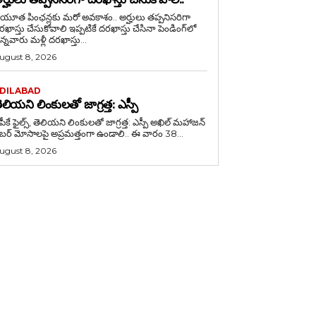
ేయూత పింఛన్లకు మరో అవకాశం.. అర్హులు తప్పనిసరిగా
్తు చేసుకోవాలి ఇప్పటికే దరఖాస్తు చేసినా పెండింగ్‌లో
న్నవారు మళ్లీ దరఖాస్తు...
ugust 8, 2026
DILABAD
ెలియని లింకులతో జాగ్రత్త: ఎస్పీ
పీకే ఫైల్స్‌, తెలియని లింకులతో జాగ్రత్త: ఎస్పీ అఖిల్ మహాజన్
ైబర్ మోసాలపై అప్రమత్తంగా ఉండాలి.. ఈ వారం 38...
ugust 8, 2026