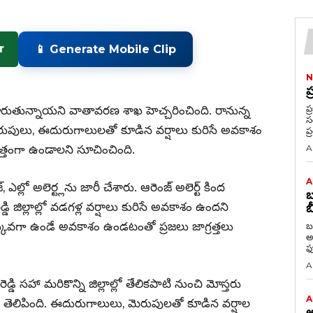
r
📱 Generate Mobile Clip
N
ప
ప్
ారుతున్నాయని వాతావరణ శాఖ హెచ్చరించింది. రానున్న
సం
ెరుపులు, ఈదురుగాలులతో కూడిన వర్షాలు కురిసే అవకాశం
త్తంగా ఉండాలని సూచించింది.
A
A
్లో అలెర్ట్లను జారీ చేశారు. ఆరెంజ్ అలెర్ట్ కింద
బ
్డి జిల్లాల్లో వడగళ్ల వర్షాలు కురిసే అవకాశం ఉందని
బ
 ఎక్కువగా ఉండే అవకాశం ఉండటంతో ప్రజలు జాగ్రత్తలు
బ
అధ్య
ఫూ
A
డ్డి సహా మరికొన్ని జిల్లాల్లో తేలికపాటి నుంచి మోస్తరు
A
తెలిపింది. ఈదురుగాలులు, మెరుపులతో కూడిన వర్షాల
అ