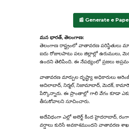
📰 Generate e Pape
మన భారత్, తెలంగాణ:
తెలంగాణ రాష్ట్రంలో వాతావరణ పరిస్థితులు మ
ఐదు రోజులపాటు పలు జిల్లాల్లో ఉరుములు, మ
ఉందని తెలిపింది. ఈ నేపథ్యంలో ప్రజలు అప్రమ
వాతావరణ మార్పుల దృష్ట్యా అధికారులు ఆరెంజ్, ఎల
ఆదిలాబాద్, నిర్మల్, నిజామాబాద్, మెదక్, కామారెడ
పేర్కొన్నారు. ఈ ప్రాంతాల్లో గాలి వేగం కూడా
తీసుకోవాలని సూచించారు.
అదేవిధంగా ఎల్లో అలెర్ట్ కింద హైదరాబాద్, రంగారె
వర్షాలు కురిసే అవకాశముందని వాతావరణ శాఖ 