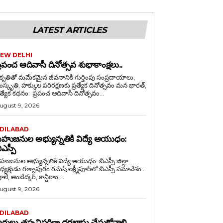
LATEST ARTICLES
EW DELHI
్రపంచ ఆదివాసీ దినోత్సవ శుభాకాంక్షలు..
రకృతితో మమేకమైన జీవనానికి గుర్తింపు సంప్రదాయాలు,
స్కృతి, హక్కుల పరిరక్షణకు ప్రత్యేక దినోత్సవం మన భారత్,
ప్రత్యేక కథనం: ప్రపంచ ఆదివాసీ దినోత్సవం...
ugust 9, 2026
DILABAD
హుజనుల అభ్యున్నతికి విద్యే ఆయుధం:
ీఎస్పీ
హుజనుల అభ్యున్నతికి విద్యే ఆయుధం: బీఎస్పీ జిల్లా
క్షుడు రత్నాపురం రమేష్ లక్ష్మీపూర్‌లో బీఎస్పీ సమావేశం..
లే, అంబేద్కర్, కాన్షీరాం,...
ugust 9, 2026
DILABAD
ర్హులు తప్పనిసరిగా దరఖాస్తు చేసుకోవాలి..