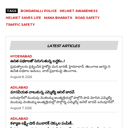
TAGS
BONDAPALLI POLICE
HELMET AWARENESS
HELMET SAVES LIFE
MANA BHARATH
ROAD SAFETY
TRAFFIC SAFETY
LATEST ARTICLES
HYDERABAD
ఉచిత పథకాలతో పెరుగుతున్న బద్దకం..!
ప్రభుత్వాలను ప్రశ్నించిన హైకోర్టు మన భారత్, హైదరాబాద్: తెలంగాణ ఆగస్టు 8
ఉచిత పథకాల అమలు, వాటి ప్రభావంపై తెలంగాణ...
August 8, 2026
ADILABAD
మానవీయత చాటుకున్న ఎమ్మెల్యే అనిల్ జాదవ్
బరంపూర్‌లో ముడుపు వెంకటమ్మ అంత్యక్రియల్లో పాల్గొని పాడె మోసిన ఎమ్మెల్యే
ముడుపు వెంకటమ్మ అంత్యక్రియల్లో పాల్గొన్న ఎమ్మెల్యే అనిల్ జాదవ్ బరంపూర్‌లో...
August 7, 2026
ADILABAD
కళ్యాణ లక్ష్మీ–షాదీ ముబారక్ చెక్కుల పంపిణీ..