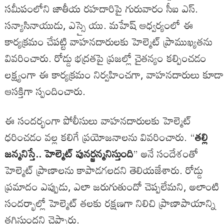
సమీపంలోని జాతీయ రహదారిపై గురువారం సీఐ ఎస్.
సన్యాసినాయుడు, ఎస్సై యు. మహేష్ ఆధ్వర్యంలో ఈ
కార్యక్రమం చేపట్టి వాహనదారులకు హెల్మెట్ ప్రాముఖ్యతను
వివరించారు. రోడ్డు భద్రతపై ప్రజల్లో చైతన్యం కల్పించడం
లక్ష్యంగా ఈ కార్యక్రమం నిర్వహించగా, వాహనదారులు కూడా
ఆసక్తిగా స్పందించారు.
ఈ సందర్భంగా పోలీసులు వాహనదారులకు హెల్మెట్
ధరించడం వల్ల కలిగే ప్రయోజనాలను వివరించారు. “
తల్లి
జన్మనిస్తే.. హెల్మెట్ పునర్జన్మనిస్తుంది
” అనే సందేశంతో
హెల్మెట్ ప్రాణాలను కాపాడగలదని తెలియజేశారు. రోడ్డు
ప్రమాదం ఎప్పుడు, ఎలా జరుగుతుందో చెప్పలేమని, అలాంటి
సందర్భాల్లో హెల్మెట్ తలకు రక్షణగా నిలిచి ప్రాణాపాయాన్ని
తగ్గిస్తుందని చెప్పారు.