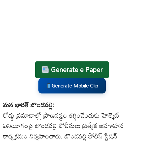
Generate e Paper
Generate Mobile Clip
మన భారత్ బొండపల్లి:
రోడ్డు ప్రమాదాల్లో ప్రాణనష్టం తగ్గించేందుకు హెల్మెట్
వినియోగంపై బొండపల్లి పోలీసులు ప్రత్యేక అవగాహన
కార్యక్రమం నిర్వహించారు. బొండపల్లి పోలీస్ స్టేషన్