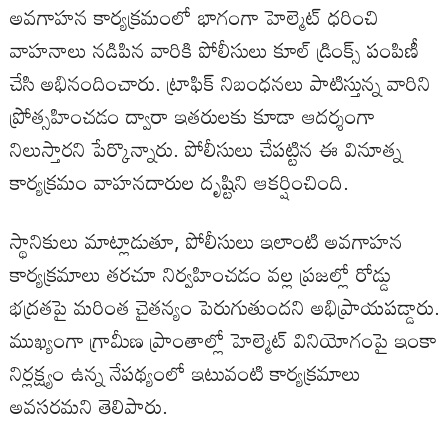
అవగాహన కార్యక్రమంలో భాగంగా హెల్మెట్ ధరించి
వాహనాలు నడిపిన వారికి పోలీసులు కూల్ డ్రింక్స్ పంపిణీ
చేసి అభినందించారు. ట్రాఫిక్ నిబంధనలు పాటిస్తున్న వారిని
ప్రోత్సహించడం ద్వారా ఇతరులకు కూడా ఆదర్శంగా
నిలుస్తారని పేర్కొన్నారు. పోలీసులు చేపట్టిన ఈ వినూత్న
కార్యక్రమం వాహనదారుల దృష్టిని ఆకర్షించింది.
స్థానికులు మాట్లాడుతూ, పోలీసులు ఇలాంటి అవగాహన
కార్యక్రమాలు తరచూ నిర్వహించడం వల్ల ప్రజల్లో రోడ్డు
భద్రతపై మరింత చైతన్యం పెరుగుతుందని అభిప్రాయపడ్డారు.
ముఖ్యంగా గ్రామీణ ప్రాంతాల్లో హెల్మెట్ వినియోగంపై ఇంకా
నిర్లక్ష్యం ఉన్న నేపథ్యంలో ఇటువంటి కార్యక్రమాలు
అవసరమని తెలిపారు.