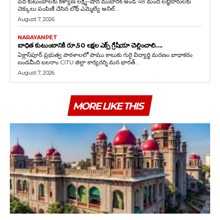
పేద కుటుంబాలకు కళ్యాణ లక్ష్మీ–షాదీ ముబారక్ అండ 48 మంది లబ్ధిదారులకు
చెక్కులు పంపిణీ చేసిన బోథ్ ఎమ్మెల్యే అనిల్...
August 7, 2026
NARAYANPET
బాధిత కుటుంబానికి రూ.50 లక్షల ఎక్స్ గ్రేషియా చెల్లించాలి….
ఏక్లాస్‌పూర్ ప్రభుత్వ పాఠశాలలో పాము కాటుకు గురై విద్యార్థి మరణం బాధాకరం
బండమీది బలరాం CITU జిల్లా కార్యదర్శి మన భారత్...
August 7, 2026
MORE LIKE THIS