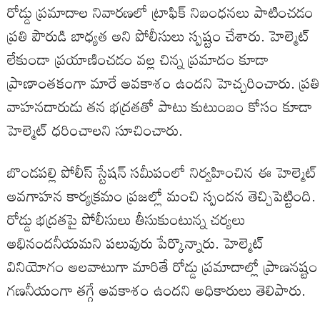
రోడ్డు ప్రమాదాల నివారణలో ట్రాఫిక్ నిబంధనలు పాటించడం
ప్రతి పౌరుడి బాధ్యత అని పోలీసులు స్పష్టం చేశారు. హెల్మెట్
లేకుండా ప్రయాణించడం వల్ల చిన్న ప్రమాదం కూడా
ప్రాణాంతకంగా మారే అవకాశం ఉందని హెచ్చరించారు. ప్రతి
వాహనదారుడు తన భద్రతతో పాటు కుటుంబం కోసం కూడా
హెల్మెట్ ధరించాలని సూచించారు.
బొండపల్లి పోలీస్ స్టేషన్ సమీపంలో నిర్వహించిన ఈ హెల్మెట్
అవగాహన కార్యక్రమం ప్రజల్లో మంచి స్పందన తెచ్చిపెట్టింది.
రోడ్డు భద్రతపై పోలీసులు తీసుకుంటున్న చర్యలు
అభినందనీయమని పలువురు పేర్కొన్నారు. హెల్మెట్
వినియోగం అలవాటుగా మారితే రోడ్డు ప్రమాదాల్లో ప్రాణనష్టం
గణనీయంగా తగ్గే అవకాశం ఉందని అధికారులు తెలిపారు.