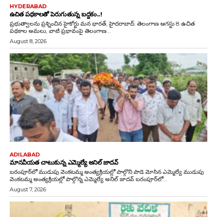
HYDERABAD
ఉచిత పథకాలతో పెరుగుతున్న బద్దకం..!
ప్రభుత్వాలను ప్రశ్నించిన హైకోర్టు మన భారత్, హైదరాబాద్: తెలంగాణ ఆగస్టు 8 ఉచిత
పథకాల అమలు, వాటి ప్రభావంపై తెలంగాణ...
August 8, 2026
ADILABAD
మానవీయత చాటుకున్న ఎమ్మెల్యే అనిల్ జాదవ్
బరంపూర్‌లో ముడుపు వెంకటమ్మ అంత్యక్రియల్లో పాల్గొని పాడె మోసిన ఎమ్మెల్యే ముడుపు
వెంకటమ్మ అంత్యక్రియల్లో పాల్గొన్న ఎమ్మెల్యే అనిల్ జాదవ్ బరంపూర్‌లో...
August 7, 2026