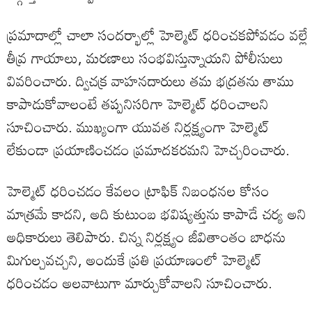
ప్రమాదాల్లో చాలా సందర్భాల్లో హెల్మెట్ ధరించకపోవడం వల్లే
తీవ్ర గాయాలు, మరణాలు సంభవిస్తున్నాయని పోలీసులు
వివరించారు. ద్విచక్ర వాహనదారులు తమ భద్రతను తాము
కాపాడుకోవాలంటే తప్పనిసరిగా హెల్మెట్ ధరించాలని
సూచించారు. ముఖ్యంగా యువత నిర్లక్ష్యంగా హెల్మెట్
లేకుండా ప్రయాణించడం ప్రమాదకరమని హెచ్చరించారు.
హెల్మెట్ ధరించడం కేవలం ట్రాఫిక్ నిబంధనల కోసం
మాత్రమే కాదని, అది కుటుంబ భవిష్యత్తును కాపాడే చర్య అని
అధికారులు తెలిపారు. చిన్న నిర్లక్ష్యం జీవితాంతం బాధను
మిగుల్చవచ్చని, అందుకే ప్రతి ప్రయాణంలో హెల్మెట్
ధరించడం అలవాటుగా మార్చుకోవాలని సూచించారు.