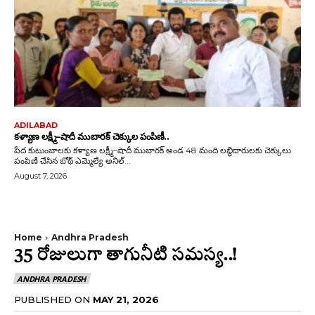
ADILABAD
కళ్యాణ లక్ష్మీ–షాదీ ముబారక్ చెక్కుల పంపిణీ..
పేద కుటుంబాలకు కళ్యాణ లక్ష్మీ–షాదీ ముబారక్ అండ 48 మంది లబ్ధిదారులకు చెక్కులు
పంపిణీ చేసిన బోథ్ ఎమ్మెల్యే అనిల్...
August 7, 2026