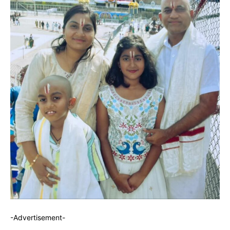
-Advertisement-