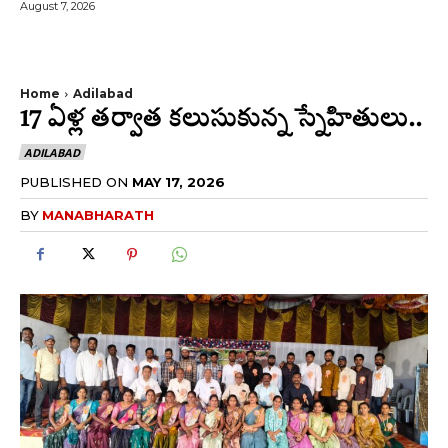
August 7, 2026