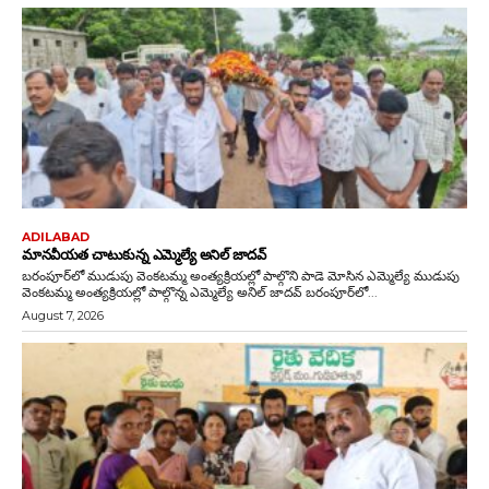
ADILABAD
మానవీయత చాటుకున్న ఎమ్మెల్యే అనిల్ జాదవ్
బరంపూర్‌లో ముడుపు వెంకటమ్మ అంత్యక్రియల్లో పాల్గొని పాడె మోసిన ఎమ్మెల్యే ముడుపు
వెంకటమ్మ అంత్యక్రియల్లో పాల్గొన్న ఎమ్మెల్యే అనిల్ జాదవ్ బరంపూర్‌లో...
August 7, 2026