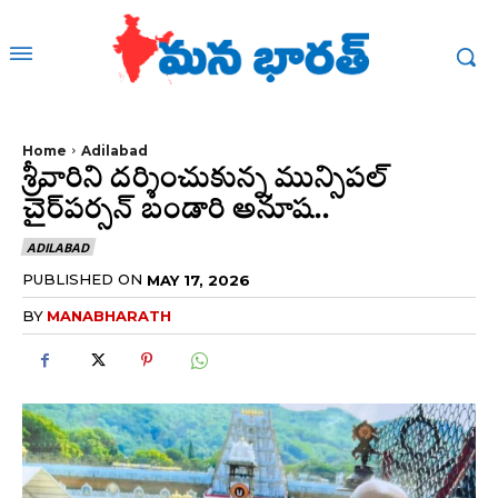
Home
Adilabad
శ్రీవారిని దర్శించుకున్న మున్సిపల్
చైర్‌పర్సన్ బండారి అనూష..
ADILABAD
PUBLISHED ON
MAY 17, 2026
BY
MANABHARATH