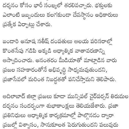
దర్శనం కోసం భారీ సంఖ్యలో తరలివచ్చారు. భక్తులకు
ఎలాంటి ఇబ్బందులు కలగకుండా దేవస్థానం అధికారులు
ప్రత్యేక ఏర్పాట్లు చేశారు.
బండారి అనూష సతీష్ దంపతులు ఆలయ పరిసరాల్లో
కొంతసేపు గడిపి అక్కడి ఆధ్యాత్మిక వాతావరణాన్ని
ఆస్వాదించారు. అనంతరం మీడియాతో మాట్లాడిన వారు
ప్రజల సహకారంతోనే అభివృద్ధి సాధ్యమవుతుందని,
ప్రజాసేవలో మరింత నిబద్ధతతో పనిచేస్తామని తెలిపారు.
ఆదిలాబాద్ జిల్లా ప్రజలు కూడా మున్సిపల్ చైర్‌పర్సన్ తిరుమల
దర్శనం సందర్భంగా శుభాకాంక్షలు తెలియజేశారు. ప్రజా
ప్రతినిధులు ఆధ్యాత్మిక కార్యక్రమాల్లో పాల్గొనడం ద్వారా
ప్రజల్లో విశ్వాసం, సానుకూలత పెరుగుతుందని పలువురు