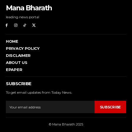
Mana Bharath
leading news portal
HOME
PRIVACY POLICY
DISCLAIMER
ABOUT US
EPAPER
SUBSCRIBE
To get email updates from Today News.
SUBSCRIBE
© Mana Bharath 2025