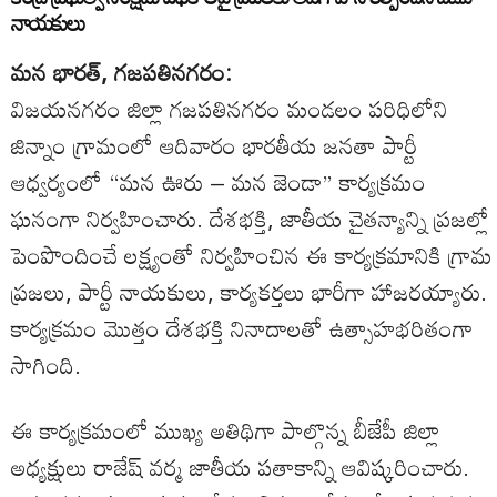
నాయకులు
మన భారత్, గజపతినగరం:
విజయనగరం జిల్లా గజపతినగరం మండలం పరిధిలోని
జిన్నాం గ్రామంలో ఆదివారం భారతీయ జనతా పార్టీ
ఆధ్వర్యంలో “మన ఊరు – మన జెండా” కార్యక్రమం
ఘనంగా నిర్వహించారు. దేశభక్తి, జాతీయ చైతన్యాన్ని ప్రజల్లో
పెంపొందించే లక్ష్యంతో నిర్వహించిన ఈ కార్యక్రమానికి గ్రామ
ప్రజలు, పార్టీ నాయకులు, కార్యకర్తలు భారీగా హాజరయ్యారు.
కార్యక్రమం మొత్తం దేశభక్తి నినాదాలతో ఉత్సాహభరితంగా
సాగింది.
ఈ కార్యక్రమంలో ముఖ్య అతిథిగా పాల్గొన్న బీజేపీ జిల్లా
అధ్యక్షులు రాజేష్ వర్మ జాతీయ పతాకాన్ని ఆవిష్కరించారు.