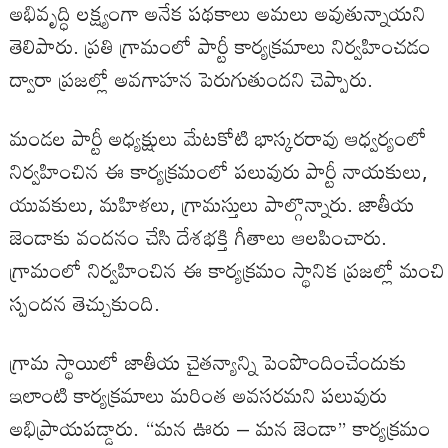
అభివృద్ధి లక్ష్యంగా అనేక పథకాలు అమలు అవుతున్నాయని
తెలిపారు. ప్రతి గ్రామంలో పార్టీ కార్యక్రమాలు నిర్వహించడం
ద్వారా ప్రజల్లో అవగాహన పెరుగుతుందని చెప్పారు.
మండల పార్టీ అధ్యక్షులు మేటకోటి భాస్కరరావు ఆధ్వర్యంలో
నిర్వహించిన ఈ కార్యక్రమంలో పలువురు పార్టీ నాయకులు,
యువకులు, మహిళలు, గ్రామస్తులు పాల్గొన్నారు. జాతీయ
జెండాకు వందనం చేసి దేశభక్తి గీతాలు ఆలపించారు.
గ్రామంలో నిర్వహించిన ఈ కార్యక్రమం స్థానిక ప్రజల్లో మంచి
స్పందన తెచ్చుకుంది.
గ్రామ స్థాయిలో జాతీయ చైతన్యాన్ని పెంపొందించేందుకు
ఇలాంటి కార్యక్రమాలు మరింత అవసరమని పలువురు
అభిప్రాయపడ్డారు. “మన ఊరు – మన జెండా” కార్యక్రమం