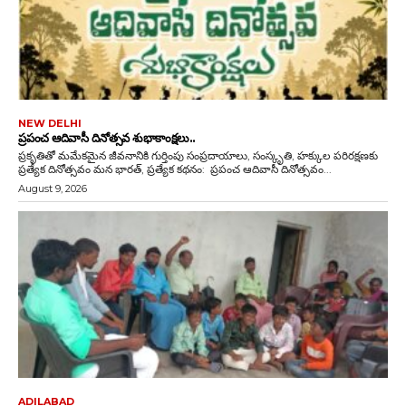
NEW DELHI
ప్రపంచ ఆదివాసీ దినోత్సవ శుభాకాంక్షలు..
ప్రకృతితో మమేకమైన జీవనానికి గుర్తింపు సంప్రదాయాలు, సంస్కృతి, హక్కుల పరిరక్షణకు
ప్రత్యేక దినోత్సవం మన భారత్, ప్రత్యేక కథనం: ప్రపంచ ఆదివాసీ దినోత్సవం...
August 9, 2026
ADILABAD