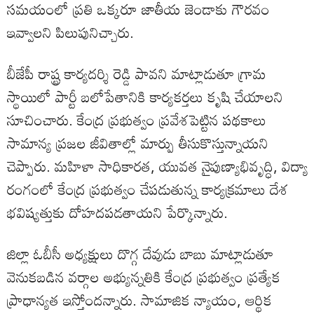
సమయంలో ప్రతి ఒక్కరూ జాతీయ జెండాకు గౌరవం
ఇవ్వాలని పిలుపునిచ్చారు.
బీజేపీ రాష్ట్ర కార్యదర్శి రెడ్డి పావని మాట్లాడుతూ గ్రామ
స్థాయిలో పార్టీ బలోపేతానికి కార్యకర్తలు కృషి చేయాలని
సూచించారు. కేంద్ర ప్రభుత్వం ప్రవేశపెట్టిన పథకాలు
సామాన్య ప్రజల జీవితాల్లో మార్పు తీసుకొస్తున్నాయని
చెప్పారు. మహిళా సాధికారత, యువత నైపుణ్యాభివృద్ధి, విద్యా
రంగంలో కేంద్ర ప్రభుత్వం చేపడుతున్న కార్యక్రమాలు దేశ
భవిష్యత్తుకు దోహదపడతాయని పేర్కొన్నారు.
జిల్లా ఓబీసీ అధ్యక్షులు దొగ్గ దేవుడు బాబు మాట్లాడుతూ
వెనుకబడిన వర్గాల అభ్యున్నతికి కేంద్ర ప్రభుత్వం ప్రత్యేక
ప్రాధాన్యత ఇస్తోందన్నారు. సామాజిక న్యాయం, ఆర్థిక