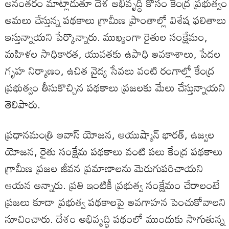
అనంతరం మాట్లాడుతూ దేశ అభివృద్ధి కోసం కేంద్ర ప్రభుత్వం
అమలు చేస్తున్న పథకాలు గ్రామీణ ప్రాంతాల్లో విశేష ఫలితాలు
ఇస్తున్నాయని పేర్కొన్నారు. ముఖ్యంగా రైతుల సంక్షేమం,
మహిళల సాధికారత, యువతకు ఉపాధి అవకాశాలు, పేదల
గృహ నిర్మాణం, ఉచిత వైద్య సేవలు వంటి రంగాల్లో కేంద్ర
ప్రభుత్వం తీసుకొచ్చిన పథకాలు ప్రజలకు మేలు చేస్తున్నాయని
తెలిపారు.
ప్రధానమంత్రి ఆవాస్ యోజన, ఆయుష్మాన్ భారత్, ఉజ్వల
యోజన, రైతు సంక్షేమ పథకాలు వంటి పలు కేంద్ర పథకాలు
గ్రామీణ ప్రజల జీవన ప్రమాణాలను మెరుగుపరిచాయని
ఆయన అన్నారు. ప్రతి ఇంటికీ ప్రభుత్వ సంక్షేమం చేరాలంటే
ప్రజలు కూడా ప్రభుత్వ పథకాలపై అవగాహన పెంచుకోవాలని
సూచించారు. దేశం అభివృద్ధి పథంలో ముందుకు సాగుతున్న