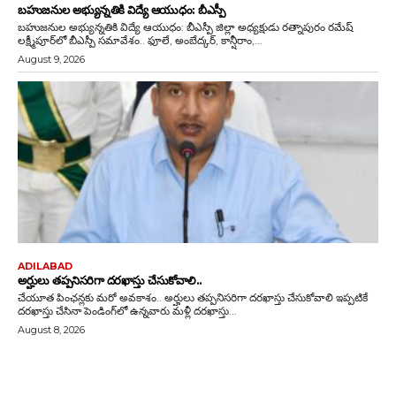
బహుజనుల అభ్యున్నతికి విద్యే ఆయుధం: బీఎస్పీ
బహుజనుల అభ్యున్నతికి విద్యే ఆయుధం: బీఎస్పీ జిల్లా అధ్యక్షుడు రత్నాపురం రమేష్
లక్ష్మీపూర్‌లో బీఎస్పీ సమావేశం.. ఫూలే, అంబేద్కర్, కాన్షీరాం,...
August 9, 2026
ADILABAD
అర్హులు తప్పనిసరిగా దరఖాస్తు చేసుకోవాలి..
చేయూత పింఛన్లకు మరో అవకాశం.. అర్హులు తప్పనిసరిగా దరఖాస్తు చేసుకోవాలి ఇప్పటికే
దరఖాస్తు చేసినా పెండింగ్‌లో ఉన్నవారు మళ్లీ దరఖాస్తు...
August 8, 2026