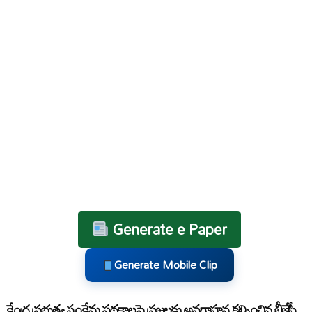
Generate e Paper
Generate Mobile Clip
కేంద్ర ప్రభుత్వ సంక్షేమ పథకాలపై ప్రజలకు అవగాహన కల్పించిన బీజేపీ