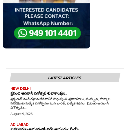
LATEST ARTICLES
NEW DELHI
ప్రపంచ ఆదివాసీ దినోత్సవ శుభాకాంక్షలు..
ప్రకృతితో మమేకమైన జీవనానికి గుర్తింపు సంప్రదాయాలు, సంస్కృతి, హక్కుల
పరిరక్షణకు ప్రత్యేక దినోత్సవం మన భారత్, ప్రత్యేక కథనం: ప్రపంచ ఆదివాసీ
దినోత్సవం...
August 9, 2026
ADILABAD
బహుజనుల అభ్యున్నతికి విద్యే ఆయుధం: బీఎస్పీ