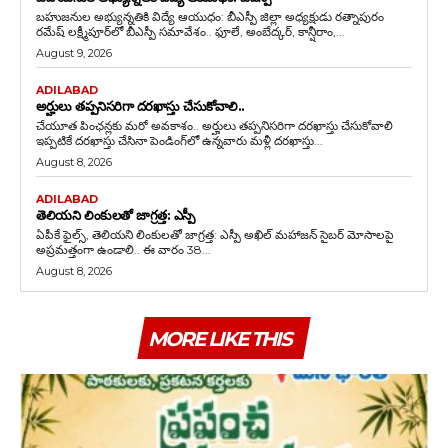
బహుజనుల అభ్యున్నతికి విద్యే ఆయుధం: బీఎస్పీ జిల్లా అధ్యక్షుడు రత్నాపురం
రమేష్ లక్ష్మీపూర్‌లో బీఎస్పీ సమావేశం.. ఫూలే, అంబేద్కర్, కాన్షీరాం,...
August 9, 2026
ADILABAD
అర్హులు తప్పనిసరిగా దరఖాస్తు చేసుకోవాలి..
చేయూత పింఛన్లకు మరో అవకాశం.. అర్హులు తప్పనిసరిగా దరఖాస్తు చేసుకోవాలి
ఇప్పటికే దరఖాస్తు చేసినా పెండింగ్‌లో ఉన్నవారు మళ్లీ దరఖాస్తు...
August 8, 2026
ADILABAD
తెలియని లింకులతో జాగ్రత్త: ఎస్పీ
ఏపీకే ఫైల్స్‌, తెలియని లింకులతో జాగ్రత్త: ఎస్పీ అఖిల్ మహాజన్ సైబర్ మోసాలపై
అప్రమత్తంగా ఉండాలి.. ఈ వారం 38...
August 8, 2026
MORE LIKE THIS