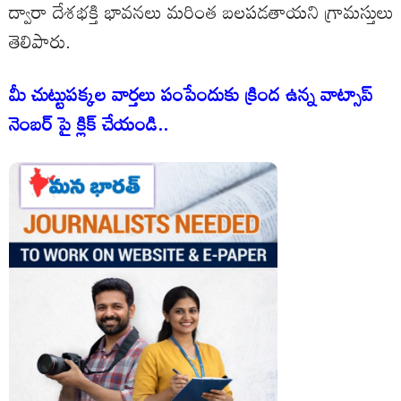
ద్వారా దేశభక్తి భావనలు మరింత బలపడతాయని గ్రామస్తులు
తెలిపారు.
మీ చుట్టుపక్కల వార్తలు పంపేందుకు క్రింద ఉన్న వాట్సాప్
నెంబర్ పై క్లిక్ చేయండి..