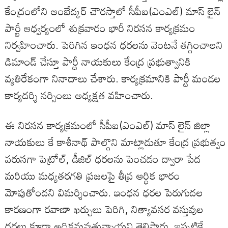
కేంద్రంలోని అంబేద్కర్ చౌరస్తాలో సీపీఐ(ఎంఎల్) మాస్ లైన్
పార్టీ ఆధ్వర్యంలో శుక్రవారం భారీ నిరసన కార్యక్రమం
నిర్వహించారు. పెరిగిన ఇంధన ధరలను వెంటనే తగ్గించాలని
డిమాండ్ చేస్తూ పార్టీ నాయకులు కేంద్ర ప్రభుత్వానికి
వ్యతిరేకంగా నినాదాలు చేశారు. కార్యక్రమానికి పార్టీ మండల
కార్యదర్శి నర్సింలు అధ్యక్షత వహించారు.
ఈ నిరసన కార్యక్రమంలో సీపీఐ(ఎంఎల్) మాస్ లైన్ జిల్లా
నాయకులు కే కాశీనాథ్ పాల్గొని మాట్లాడుతూ కేంద్ర ప్రభుత్వం
వరుసగా పెట్రోల్, డీజిల్ ధరలను పెంచడం ద్వారా పేద
మరియు మధ్యతరగతి ప్రజలపై తీవ్ర ఆర్థిక భారం
మోపుతోందని విమర్శించారు. ఇంధన ధరల పెరుగుదల
కారణంగా రవాణా ఖర్చులు పెరిగి, నిత్యావసర వస్తువుల
ధరలు కూడా అధికమవుతున్నాయని తెలిపారు. ఇప్పటికే