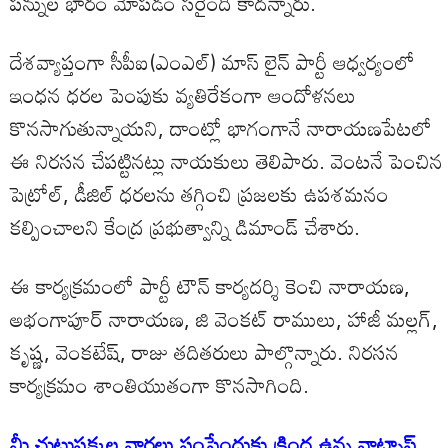
పన్నుల భారం మోపడం సరైంది కాదన్నారు.
దేశవ్యాప్తంగా సీపీఐ(ఎంఎల్) మాస్ లైన్ పార్టీ ఆధ్వర్యంలో
ఇంధన ధరల పెంపుకు వ్యతిరేకంగా ఆందోళనలు
కొనసాగుతున్నాయని, దాంట్లో భాగంగానే నారాయణపేటలో
ఈ నిరసన చేపట్టినట్లు నాయకులు తెలిపారు. వెంటనే పెంచిన
పెట్రోల్, డీజిల్ ధరలను తగ్గించి ప్రజలకు ఉపశమనం
కల్పించాలని కేంద్ర ప్రభుత్వాన్ని డిమాండ్ చేశారు.
ఈ కార్యక్రమంలో పార్టీ టౌన్ కార్యదర్శి కెంచి నారాయణ,
అభంగాపూర్ నారాయణ, జి వెంకట్ రాములు, హాజీ మల్లగ్,
కృష్ణ, వెంకటేష్, రాజు తదితరులు పాల్గొన్నారు. నిరసన
కార్యక్రమం శాంతియుతంగా కొనసాగింది.
మీ చుట్టుపక్కల వార్తలు పంపేందుకు క్రింద ఉన్న వాట్సాప్