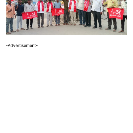
-Advertisement-