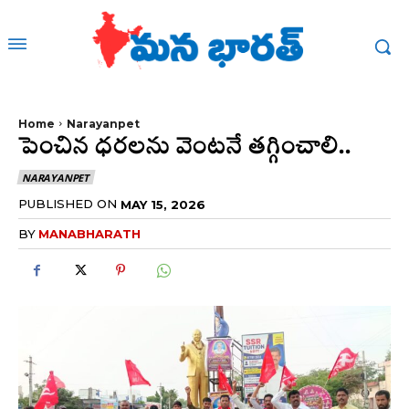
Home
Narayanpet
పెంచిన ధరలను వెంటనే తగ్గించాలి..
NARAYANPET
PUBLISHED ON
MAY 15, 2026
BY
MANABHARATH