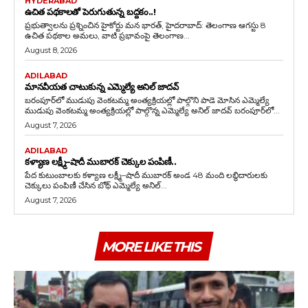
HYDERABAD
ఉచిత పథకాలతో పెరుగుతున్న బద్దకం..!
ప్రభుత్వాలను ప్రశ్నించిన హైకోర్టు మన భారత్, హైదరాబాద్: తెలంగాణ ఆగస్టు 8
ఉచిత పథకాల అమలు, వాటి ప్రభావంపై తెలంగాణ...
August 8, 2026
ADILABAD
మానవీయత చాటుకున్న ఎమ్మెల్యే అనిల్ జాదవ్
బరంపూర్‌లో ముడుపు వెంకటమ్మ అంత్యక్రియల్లో పాల్గొని పాడె మోసిన ఎమ్మెల్యే
ముడుపు వెంకటమ్మ అంత్యక్రియల్లో పాల్గొన్న ఎమ్మెల్యే అనిల్ జాదవ్ బరంపూర్‌లో...
August 7, 2026
ADILABAD
కళ్యాణ లక్ష్మీ–షాదీ ముబారక్ చెక్కుల పంపిణీ..
పేద కుటుంబాలకు కళ్యాణ లక్ష్మీ–షాదీ ముబారక్ అండ 48 మంది లబ్ధిదారులకు
చెక్కులు పంపిణీ చేసిన బోథ్ ఎమ్మెల్యే అనిల్...
August 7, 2026
MORE LIKE THIS