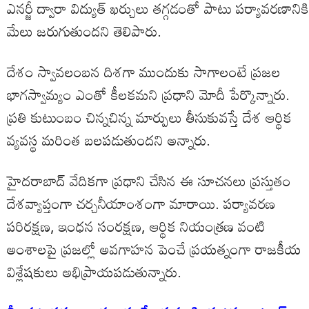
ఎనర్జీ ద్వారా విద్యుత్ ఖర్చులు తగ్గడంతో పాటు పర్యావరణానికి
మేలు జరుగుతుందని తెలిపారు.
దేశం స్వావలంబన దిశగా ముందుకు సాగాలంటే ప్రజల
భాగస్వామ్యం ఎంతో కీలకమని ప్రధాని మోదీ పేర్కొన్నారు.
ప్రతి కుటుంబం చిన్నచిన్న మార్పులు తీసుకువస్తే దేశ ఆర్థిక
వ్యవస్థ మరింత బలపడుతుందని అన్నారు.
హైదరాబాద్ వేదికగా ప్రధాని చేసిన ఈ సూచనలు ప్రస్తుతం
దేశవ్యాప్తంగా చర్చనీయాంశంగా మారాయి. పర్యావరణ
పరిరక్షణ, ఇంధన సంరక్షణ, ఆర్థిక నియంత్రణ వంటి
అంశాలపై ప్రజల్లో అవగాహన పెంచే ప్రయత్నంగా రాజకీయ
విశ్లేషకులు అభిప్రాయపడుతున్నారు.