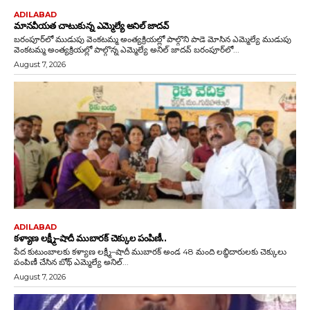
ADILABAD
మానవీయత చాటుకున్న ఎమ్మెల్యే అనిల్ జాదవ్
బరంపూర్‌లో ముడుపు వెంకటమ్మ అంత్యక్రియల్లో పాల్గొని పాడె మోసిన ఎమ్మెల్యే ముడుపు
వెంకటమ్మ అంత్యక్రియల్లో పాల్గొన్న ఎమ్మెల్యే అనిల్ జాదవ్ బరంపూర్‌లో...
August 7, 2026
ADILABAD
కళ్యాణ లక్ష్మీ–షాదీ ముబారక్ చెక్కుల పంపిణీ..
పేద కుటుంబాలకు కళ్యాణ లక్ష్మీ–షాదీ ముబారక్ అండ 48 మంది లబ్ధిదారులకు చెక్కులు
పంపిణీ చేసిన బోథ్ ఎమ్మెల్యే అనిల్...
August 7, 2026