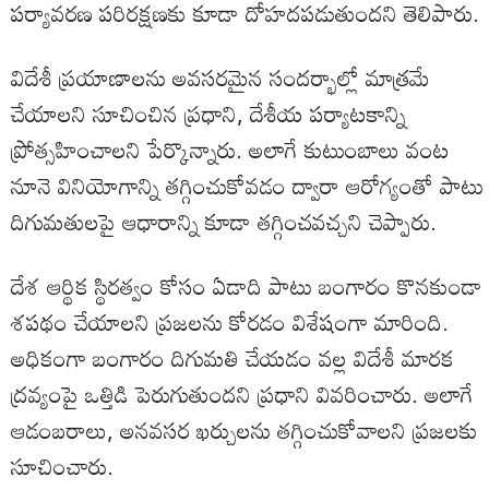
పర్యావరణ పరిరక్షణకు కూడా దోహదపడుతుందని తెలిపారు.
విదేశీ ప్రయాణాలను అవసరమైన సందర్భాల్లో మాత్రమే
చేయాలని సూచించిన ప్రధాని, దేశీయ పర్యాటకాన్ని
ప్రోత్సహించాలని పేర్కొన్నారు. అలాగే కుటుంబాలు వంట
నూనె వినియోగాన్ని తగ్గించుకోవడం ద్వారా ఆరోగ్యంతో పాటు
దిగుమతులపై ఆధారాన్ని కూడా తగ్గించవచ్చని చెప్పారు.
దేశ ఆర్థిక స్థిరత్వం కోసం ఏడాది పాటు బంగారం కొనకుండా
శపథం చేయాలని ప్రజలను కోరడం విశేషంగా మారింది.
అధికంగా బంగారం దిగుమతి చేయడం వల్ల విదేశీ మారక
ద్రవ్యంపై ఒత్తిడి పెరుగుతుందని ప్రధాని వివరించారు. అలాగే
ఆడంబరాలు, అనవసర ఖర్చులను తగ్గించుకోవాలని ప్రజలకు
సూచించారు.