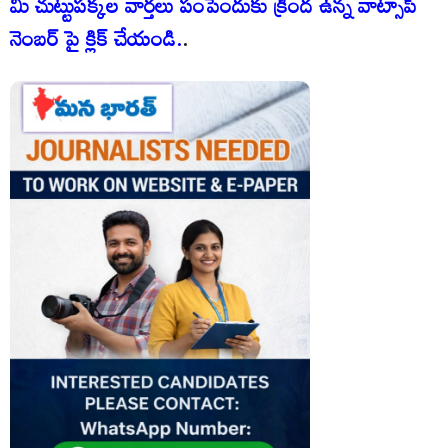
మీ చుట్టుపక్కల వార్తలు పంపేందుకు క్రింద ఉన్న వాట్సాప్
నెంబర్ పై క్లిక్ చేయండి.
.