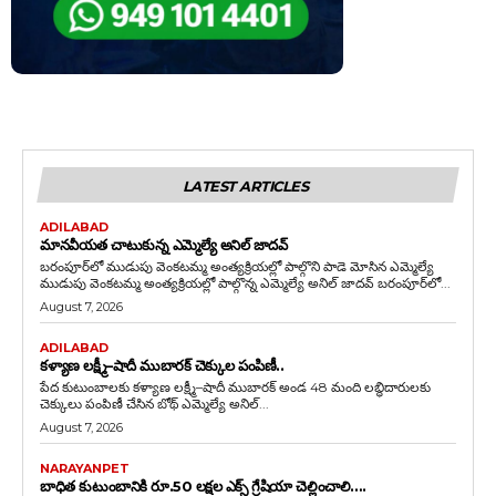
LATEST ARTICLES
ADILABAD
మానవీయత చాటుకున్న ఎమ్మెల్యే అనిల్ జాదవ్
బరంపూర్‌లో ముడుపు వెంకటమ్మ అంత్యక్రియల్లో పాల్గొని పాడె మోసిన ఎమ్మెల్యే
ముడుపు వెంకటమ్మ అంత్యక్రియల్లో పాల్గొన్న ఎమ్మెల్యే అనిల్ జాదవ్ బరంపూర్‌లో...
August 7, 2026
ADILABAD
కళ్యాణ లక్ష్మీ–షాదీ ముబారక్ చెక్కుల పంపిణీ..
పేద కుటుంబాలకు కళ్యాణ లక్ష్మీ–షాదీ ముబారక్ అండ 48 మంది లబ్ధిదారులకు
చెక్కులు పంపిణీ చేసిన బోథ్ ఎమ్మెల్యే అనిల్...
August 7, 2026
NARAYANPET
బాధిత కుటుంబానికి రూ.50 లక్షల ఎక్స్ గ్రేషియా చెల్లించాలి….