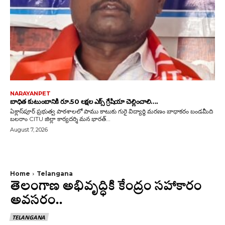
NARAYANPET
బాధిత కుటుంబానికి రూ.50 లక్షల ఎక్స్ గ్రేషియా చెల్లించాలి….
ఏక్లాస్‌పూర్ ప్రభుత్వ పాఠశాలలో పాము కాటుకు గురై విద్యార్థి మరణం బాధాకరం బండమీది
బలరాం CITU జిల్లా కార్యదర్శి మన భారత్...
August 7, 2026