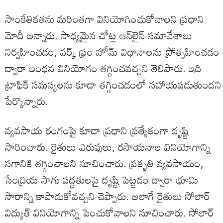
సాంకేతికతను మరింతగా వినియోగించుకోవాలని ప్రధాని
మోదీ అన్నారు. సాధ్యమైన చోట్ల ఆన్‌లైన్ సమావేశాలు
నిర్వహించడం, వర్క్ ఫ్రం హోమ్ విధానాలను ప్రోత్సహించడం
ద్వారా ఇంధన వినియోగం తగ్గించవచ్చని తెలిపారు. ఇది
ట్రాఫిక్ సమస్యలను కూడా తగ్గించడంలో సహాయపడుతుందని
పేర్కొన్నారు.
వ్యవసాయ రంగంపై కూడా ప్రధాని ప్రత్యేకంగా దృష్టి
సారించారు. రైతులు ఎరువులు, రసాయనాల వినియోగాన్ని
సగానికి తగ్గించాలని సూచించారు. ప్రకృతి వ్యవసాయం,
సేంద్రియ సాగు పద్ధతులపై దృష్టి పెట్టడం ద్వారా భూమి
సారాన్ని కాపాడుకోవచ్చని చెప్పారు. అలాగే రైతులు సోలార్
విద్యుత్ వినియోగాన్ని పెంచుకోవాలని సూచించారు. సోలార్