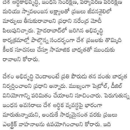
దేశ ఆర్థికాభివృద్ధి, ఇంధన సంరక్షణ, పర్యావరణ పరిరక్షణ
మరియు స్వావలంబన లక్ష్యాలతో ప్రజలు జీవనశైలిలో
మార్పులు తీసుకురావాలని ప్రధాని నరేంద్ర మోదీ
పిలుపునిచ్చారు. హైదరాబాద్‌లో జరిగిన అభివృద్ధి
కార్యక్రమాల్లో పాల్గొన్న సందర్భంగా దేశ ప్రజలకు తొమ్మిది
కీలక సూచనలు చేస్తూ సామాజిక బాధ్యతతో ముందుకు
రావాలని కోరారు.
దేశం అభివృద్ధి చెందాలంటే ప్రతి పౌరుడు తన వంతు బాధ్యత
నిర్వర్తించాలని ప్రధాని అన్నారు. ముఖ్యంగా పెట్రోల్, డీజిల్
వినియోగాన్ని పరిమితం చేయాలని సూచించారు. పెరుగుతున్న
ఇంధన అవసరాలు దేశ ఆర్థిక వ్యవస్థపై భారంగా
మారుతున్నాయని, అందుకే సాధ్యమైనంత వరకు ప్రజలు
ఎలక్ట్రిక్ వాహనాలను ఉపయోగించాలని కోరారు. ఇది