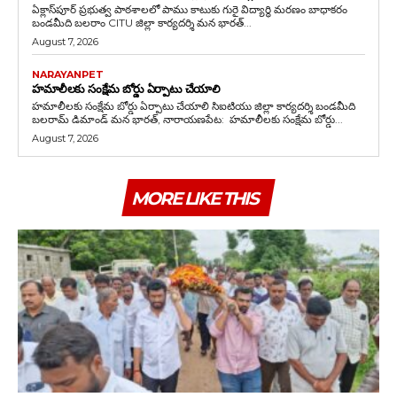
ఏక్లాస్‌పూర్ ప్రభుత్వ పాఠశాలలో పాము కాటుకు గురై విద్యార్థి మరణం బాధాకరం
బండమీది బలరాం CITU జిల్లా కార్యదర్శి మన భారత్...
August 7, 2026
NARAYANPET
హమాలీలకు సంక్షేమ బోర్డు ఏర్పాటు చేయాలి
హమాలీలకు సంక్షేమ బోర్డు ఏర్పాటు చేయాలి సిఐటియు జిల్లా కార్యదర్శి బండమీది
బలరామ్ డిమాండ్ మన భారత్, నారాయణపేట: హమాలీలకు సంక్షేమ బోర్డు...
August 7, 2026
MORE LIKE THIS