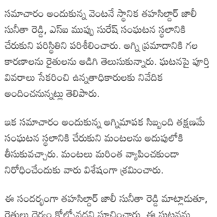
సమాచారం అందుకున్న వెంటనే స్థానిక తహసిల్దార్ జాలీ
సునీతా రెడ్డి, ఎస్ఐ ముప్పు సురేష్ సంఘటన స్థలానికి
చేరుకుని పరిస్థితిని పరిశీలించారు. అగ్ని ప్రమాదానికి గల
కారణాలను రైతులను అడిగి తెలుసుకున్నారు. ఘటనపై పూర్తి
వివరాలు సేకరించి ఉన్నతాధికారులకు నివేదిక
అందించనున్నట్లు తెలిపారు.
ఇక సమాచారం అందుకున్న అగ్నిమాపక సిబ్బంది తక్షణమే
సంఘటన స్థలానికి చేరుకుని మంటలను అదుపులోకి
తీసుకువచ్చారు. మంటలు మరింత వ్యాపించకుండా
నిరోధించేందుకు వారు విశేషంగా శ్రమించారు.
ఈ సందర్భంగా తహసిల్దార్ జాలీ సునీతా రెడ్డి మాట్లాడుతూ,
రైతులు ధైర్యం కోల్పోవద్దని సూచించారు. ఈ ఘటనను