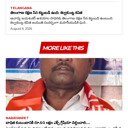
TELANGANA
తెలంగాణ రక్షణ సేన కట్టుబడి ఉంది: కల్వకుంట్ల కవిత
ఆచార్య జయశంకర్ ఆశయాల సాధనకు తెలంగాణ రక్షణ సేన కట్టుబడి ఉంటుంది:
కల్వకుంట్ల కవిత జయంతి సందర్భంగా మహనీయుడికి ఘన...
August 6, 2026
MORE LIKE THIS
NARAYANPET
బాధిత కుటుంబానికి రూ.50 లక్షల ఎక్స్ గ్రేషియా చెల్లించాలి….