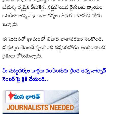
ప్రభుత్వ దృష్టికి తీసుకెళ్లి, నష్టపోయిన రైతులకు న్యాయం
జరిగేలా అన్ని విధాలుగా చర్యలు తీసుకుంటామని హామీ
ఇచ్చారు.
ఈ ఘటనతో గ్రామంలో విషాద వాతావరణం నెలకొంది.
ప్రభుత్వం వెంటనే స్పందించి నష్టపరిహారం అందించాలని
రైతులు కోరుతున్నారు.
మీ చుట్టుపక్కల వార్తలు పంపేందుకు క్రింద ఉన్న వాట్సాప్
నెంబర్ పై క్లిక్ చేయండి..