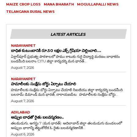
MAIZE CROP LOSS
MANA BHARATH
MOGULLAPALLI NEWS
TELANGANA RURAL NEWS
LATEST ARTICLES
NARAYANPET
బాధిత కుటుంబానికి రూ.50 లక్షల ఎక్స్ గ్రేషియా చెల్లించాలి….
ఏక్లాస్‌పూర్ ప్రభుత్వ పాఠశాలలో పాము కాటుకు గురై విద్యార్థి మరణం బాధాకరం
బండమీది బలరాం CITU జిల్లా కార్యదర్శి మన భారత్...
August 7, 2026
NARAYANPET
హమాలీలకు సంక్షేమ బోర్డు ఏర్పాటు చేయాలి
హమాలీలకు సంక్షేమ బోర్డు ఏర్పాటు చేయాలి సిఐటియు జిల్లా కార్యదర్శి బండమీది
బలరామ్ డిమాండ్ మన భారత్, నారాయణపేట: హమాలీలకు సంక్షేమ బోర్డు...
August 7, 2026
ADILABAD
అప్పుల బాధతో రైతు బలవన్మరణం..
తలమడుగు, ఆగస్టు 7 (మన భారత్): ఆదిలాబాద్ జిల్లా తలమడుగు మండలంలో
అప్పుల భారాన్ని తట్టుకోలేక ఓ రైతు బలవన్మరణానికి...
August 6, 2026