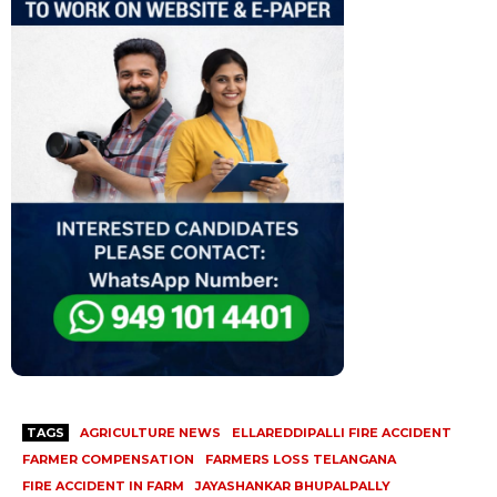
TAGS
AGRICULTURE NEWS
ELLAREDDIPALLI FIRE ACCIDENT
FARMER COMPENSATION
FARMERS LOSS TELANGANA
FIRE ACCIDENT IN FARM
JAYASHANKAR BHUPALPALLY