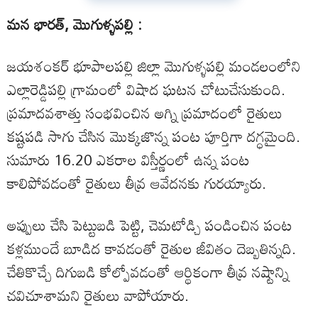
మన భారత్, మొగుళ్ళపల్లి :
జయశంకర్ భూపాలపల్లి జిల్లా మొగుళ్ళపల్లి మండలంలోని
ఎల్లారెడ్డిపల్లి గ్రామంలో విషాద ఘటన చోటుచేసుకుంది.
ప్రమాదవశాత్తు సంభవించిన అగ్ని ప్రమాదంలో రైతులు
కష్టపడి సాగు చేసిన మొక్కజొన్న పంట పూర్తిగా దగ్ధమైంది.
సుమారు 16.20 ఎకరాల విస్తీర్ణంలో ఉన్న పంట
కాలిపోవడంతో రైతులు తీవ్ర ఆవేదనకు గురయ్యారు.
అప్పులు చేసి పెట్టుబడి పెట్టి, చెమటోడ్చి పండించిన పంట
కళ్లముందే బూడిద కావడంతో రైతుల జీవితం దెబ్బతిన్నది.
చేతికొచ్చే దిగుబడి కోల్పోవడంతో ఆర్థికంగా తీవ్ర నష్టాన్ని
చవిచూశామని రైతులు వాపోయారు.