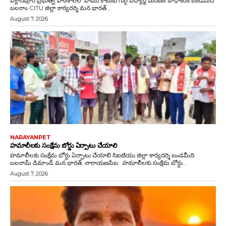
ఏక్లాస్‌పూర్ ప్రభుత్వ పాఠశాలలో పాము కాటుకు గురై విద్యార్థి మరణం బాధాకరం బండమీది
బలరాం CITU జిల్లా కార్యదర్శి మన భారత్...
August 7, 2026
NARAYANPET
హమాలీలకు సంక్షేమ బోర్డు ఏర్పాటు చేయాలి
హమాలీలకు సంక్షేమ బోర్డు ఏర్పాటు చేయాలి సిఐటియు జిల్లా కార్యదర్శి బండమీది
బలరామ్ డిమాండ్ మన భారత్, నారాయణపేట: హమాలీలకు సంక్షేమ బోర్డు...
August 7, 2026