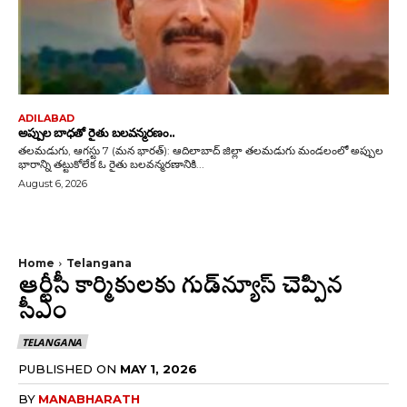
ADILABAD
అప్పుల బాధతో రైతు బలవన్మరణం..
తలమడుగు, ఆగస్టు 7 (మన భారత్): ఆదిలాబాద్ జిల్లా తలమడుగు మండలంలో అప్పుల
భారాన్ని తట్టుకోలేక ఓ రైతు బలవన్మరణానికి...
August 6, 2026