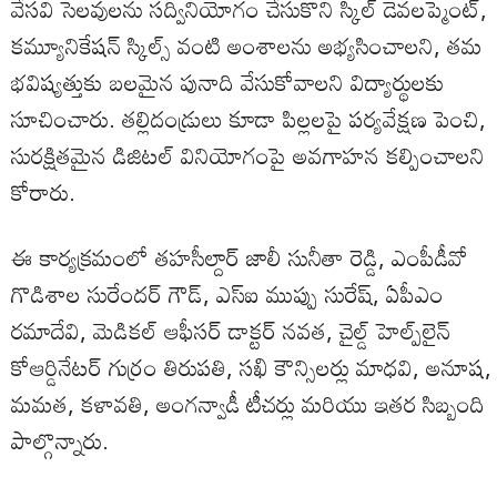
వేసవి సెలవులను సద్వినియోగం చేసుకొని స్కిల్ డెవలప్మెంట్,
కమ్యూనికేషన్ స్కిల్స్ వంటి అంశాలను అభ్యసించాలని, తమ
భవిష్యత్తుకు బలమైన పునాది వేసుకోవాలని విద్యార్థులకు
సూచించారు. తల్లిదండ్రులు కూడా పిల్లలపై పర్యవేక్షణ పెంచి,
సురక్షితమైన డిజిటల్ వినియోగంపై అవగాహన కల్పించాలని
కోరారు.
ఈ కార్యక్రమంలో తహసీల్దార్ జాలీ సునీతా రెడ్డి, ఎంపీడీవో
గొడిశాల సురేందర్ గౌడ్, ఎస్ఐ ముప్పు సురేష్, ఏపీఎం
రమాదేవి, మెడికల్ ఆఫీసర్ డాక్టర్ నవత, చైల్డ్ హెల్ప్‌లైన్
కోఆర్డినేటర్ గుర్రం తిరుపతి, సఖి కౌన్సిలర్లు మాధవి, అనూష,
మమత, కళావతి, అంగన్వాడీ టీచర్లు మరియు ఇతర సిబ్బంది
పాల్గొన్నారు.