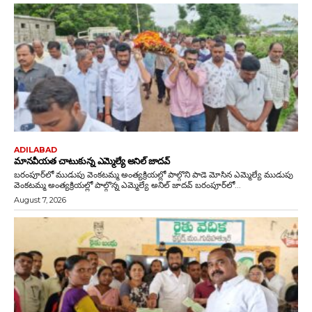
ADILABAD
మానవీయత చాటుకున్న ఎమ్మెల్యే అనిల్ జాదవ్
బరంపూర్‌లో ముడుపు వెంకటమ్మ అంత్యక్రియల్లో పాల్గొని పాడె మోసిన ఎమ్మెల్యే ముడుపు
వెంకటమ్మ అంత్యక్రియల్లో పాల్గొన్న ఎమ్మెల్యే అనిల్ జాదవ్ బరంపూర్‌లో...
August 7, 2026