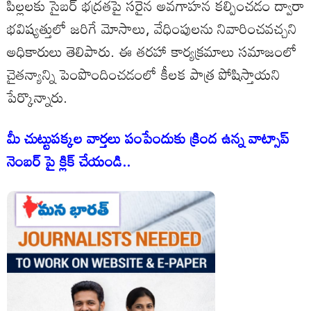
పిల్లలకు సైబర్ భద్రతపై సరైన అవగాహన కల్పించడం ద్వారా
భవిష్యత్తులో జరిగే మోసాలు, వేధింపులను నివారించవచ్చని
అధికారులు తెలిపారు. ఈ తరహా కార్యక్రమాలు సమాజంలో
చైతన్యాన్ని పెంపొందించడంలో కీలక పాత్ర పోషిస్తాయని
పేర్కొన్నారు.
మీ చుట్టుపక్కల వార్తలు పంపేందుకు క్రింద ఉన్న వాట్సాప్
నెంబర్ పై క్లిక్ చేయండి..