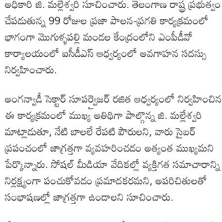
అధికారి జి. మల్లేశ్వరి సూచించారు. తెలంగాణ రాష్ట్ర ప్రభుత్వం
చేపడుతున్న 99 రోజుల ప్రజా పాలన-ప్రగతి కార్యక్రమంలో
భాగంగా మొగుళ్ళపల్లి మండల కేంద్రంలోని ఎంపీడీవో
కార్యాలయంలో ఐసీడీఎస్ ఆధ్వర్యంలో అవగాహన సదస్సు
నిర్వహించారు.
అంగన్వాడీ సెక్టార్ సూపర్వైజర్ రజిత ఆధ్వర్యంలో నిర్వహించిన
ఈ కార్యక్రమంలో ముఖ్య అతిథిగా పాల్గొన్న జి. మల్లేశ్వరి
మాట్లాడుతూ, నేటి బాలలే రేపటి పౌరులని, వారు సైబర్
ప్రపంచంలో జాగ్రత్తగా వ్యవహరించడం అత్యంత ముఖ్యమని
పేర్కొన్నారు. సోషల్ మీడియా వేదికల్లో వ్యక్తిగత సమాచారాన్ని
నిర్లక్ష్యంగా పంచుకోవడం ప్రమాదకరమని, అపరిచితులతో
సంభాషణల్లో జాగ్రత్తగా ఉండాలని సూచించారు.