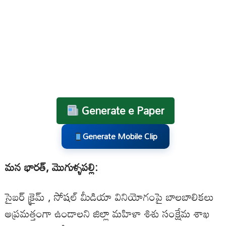
Generate e Paper
Generate Mobile Clip
మన భారత్, మొగుళ్ళపల్లి:
సైబర్ క్రైమ్ , సోషల్ మీడియా వినియోగంపై బాలబాలికలు
అప్రమత్తంగా ఉండాలని జిల్లా మహిళా శిశు సంక్షేమ శాఖ