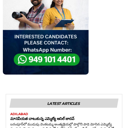
LATEST ARTICLES
ADILABAD
మానవీయత చాటుకున్న ఎమ్మెల్యే అనిల్ జాదవ్
బరంపూర్‌లో ముడుపు వెంకటమ్మ అంత్యక్రియల్లో పాల్గొని పాడె మోసిన ఎమ్మెల్యే