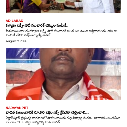
ADILABAD
కళ్యాణ లక్ష్మీ–షాదీ ముబారక్ చెక్కుల పంపిణీ..
పేద కుటుంబాలకు కళ్యాణ లక్ష్మీ–షాదీ ముబారక్ అండ 48 మంది లబ్ధిదారులకు చెక్కులు
పంపిణీ చేసిన బోథ్ ఎమ్మెల్యే అనిల్...
August 7, 2026
NARAYANPET
బాధిత కుటుంబానికి రూ.50 లక్షల ఎక్స్ గ్రేషియా చెల్లించాలి….
ఏక్లాస్‌పూర్ ప్రభుత్వ పాఠశాలలో పాము కాటుకు గురై విద్యార్థి మరణం బాధాకరం బండమీది
బలరాం CITU జిల్లా కార్యదర్శి మన భారత్...