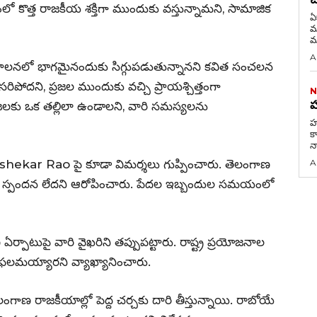
రంలో కొత్త రాజకీయ శక్తిగా ముందుకు వస్తున్నామని, సామాజిక
ఏ
మరణం 
మ
A
పాలనలో భాగమైనందుకు సిగ్గుపడుతున్నానని కవిత సంచలన
రిపోదని, ప్రజల ముందుకు వచ్చి ప్రాయశ్చిత్తంగా
N
హ
్రజలకు ఒక తల్లిలా ఉండాలని, వారి సమస్యలను
హమ
కా
న
shekar Rao పై కూడా విమర్శలు గుప్పించారు. తెలంగాణ
A
పై స్పందన లేదని ఆరోపించారు. పేదల ఇబ్బందుల సమయంలో
ఏర్పాటుపై వారి వైఖరిని తప్పుపట్టారు. రాష్ట్ర ప్రయోజనాల
విఫలమయ్యారని వ్యాఖ్యానించారు.
ెలంగాణ రాజకీయాల్లో పెద్ద చర్చకు దారి తీస్తున్నాయి. రాబోయే