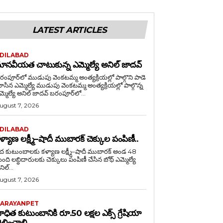
LATEST ARTICLES
DILABAD
ానవీయత చాటుకున్న ఎమ్మెల్యే అనిల్ జాదవ్
రంపూర్‌లో ముడుపు వెంకటమ్మ అంత్యక్రియల్లో పాల్గొని పాడె
ఎమ్మెల్యే ముడుపు వెంకటమ్మ అంత్యక్రియల్లో పాల్గొన్న
ఎమ్మెల్యే అనిల్ జాదవ్ బరంపూర్‌లో...
ugust 7, 2026
DILABAD
ళ్యాణ లక్ష్మీ–షాదీ ముబారక్ చెక్కుల పంపిణీ..
ేద కుటుంబాలకు కళ్యాణ లక్ష్మీ–షాదీ ముబారక్ అండ 48
ంది లబ్ధిదారులకు చెక్కులు పంపిణీ చేసిన బోథ్ ఎమ్మెల్యే
ిల్...
ugust 7, 2026
ARAYANPET
ాధిత కుటుంబానికి రూ.50 లక్షల ఎక్స్ గ్రేషియా
ెల్లించాలి….