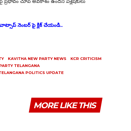
ప్రభావం చూపే అవకాశం ఉందని విశ్లేషకులు
ాట్సాప్ నెంబర్ పై క్లిక్ చేయండి..
TY
KAVITHA NEW PARTY NEWS
KCR CRITICISM
PARTY TELANGANA
TELANGANA POLITICS UPDATE
MORE LIKE THIS