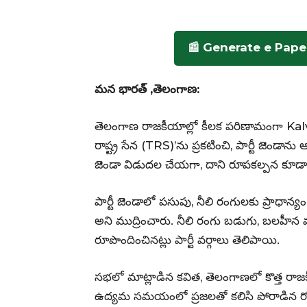
📰 Generate e Pape
మన భారత్ ,తెలంగాణ:
తెలంగాణ రాజకీయాల్లో కీలక పరిణామంగా Kalv
రాష్ట్ర సేన (TRS)’ను ప్రకటించి, పార్టీ జెండాన
జెండా విడుదల చేయగా, దాని రూపకల్పన కూడా ప్
పార్టీ జెండాలో పసుపు, నీలి రంగులకు ప్రాధాన్య
అని ముద్రించారు. నీలి రంగు బడుగు, బలహీన
రూపొందించినట్లు పార్టీ వర్గాలు తెలిపాయి.
సభలో మాట్లాడిన కవిత, తెలంగాణలో కొత్త రాజక
ఉద్యమ సమయంలో ప్రజలతో కలిసి పోరాడిన రోజు