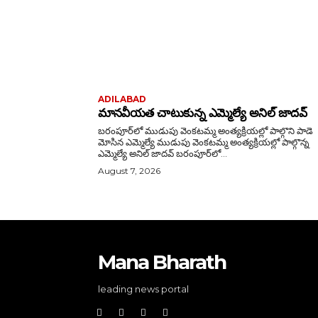
ADILABAD
మానవీయత చాటుకున్న ఎమ్మెల్యే అనిల్ జాదవ్
బరంపూర్‌లో ముడుపు వెంకటమ్మ అంత్యక్రియల్లో పాల్గొని పాడె
మోసిన ఎమ్మెల్యే ముడుపు వెంకటమ్మ అంత్యక్రియల్లో పాల్గొన్న
ఎమ్మెల్యే అనిల్ జాదవ్ బరంపూర్‌లో...
August 7, 2026
Mana Bharath
leading news portal