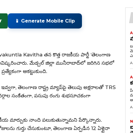
r
📱 Generate Mobile Clip
A
మ
బ
మోసిన 
akuntla Kavitha తన కొత్త రాజకీయ పార్టీ ‘తెలంగాణ
ు ఆవిష్కరించారు. మేడ్చల్ జిల్లా మునీరాబాద్‌లో జరిగిన సభలో
A
రత్యేకంగా ఆకట్టుకుంది.
A
క
ం ఇవ్వగా, తెలంగాణ రాష్ట్ర మ్యాప్‌పై తెలుపు అక్షరాలతో TRS
ప
 వర్గాల సంకేతంగా, పసుపు రంగు శుభసూచకంగా
మ
అన
A
ీయ మార్పుకు నాంది పలుకుతున్నామని పేర్కొన్నారు.
N
బ
లను గుర్తు చేసుకుంటూ, తెలంగాణ ఏర్పడిన 12 ఏళ్లైనా
చ