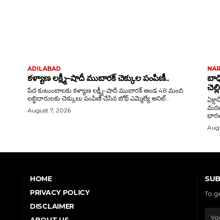
ADILABAD
NA
కళ్యాణ లక్ష్మీ–షాదీ ముబారక్ చెక్కుల పంపిణీ..
బాధ
చెల్
పేద కుటుంబాలకు కళ్యాణ లక్ష్మీ–షాదీ ముబారక్ అండ 48 మంది
లబ్ధిదారులకు చెక్కులు పంపిణీ చేసిన బోథ్ ఎమ్మెల్యే అనిల్...
ఏక్లా
మరణం బాధాకరం బ
August 7, 2026
భారత్
Augu
SUB
HOME
PRIVACY POLICY
To g
DISCLAIMER
ABOUT US