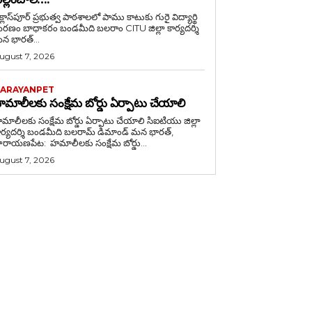
క్లాస్‌పూర్ ప్రభుత్వ పాఠశాలలో పాము కాటుకు గురై విద్యార్థి
బాధాకరం బండమీది బలరాం CITU జిల్లా కార్యదర్శి
న భారత్...
ugust 7, 2026
ARAYANPET
మాలీలకు సంక్షేమ బోర్డు ఏర్పాటు చేయాలి
ాలీలకు సంక్షేమ బోర్డు ఏర్పాటు చేయాలి సిఐటియు జిల్లా
ర్యదర్శి బండమీది బలరామ్ డిమాండ్ మన భారత్,
ారాయణపేట: హమాలీలకు సంక్షేమ బోర్డు...
ugust 7, 2026