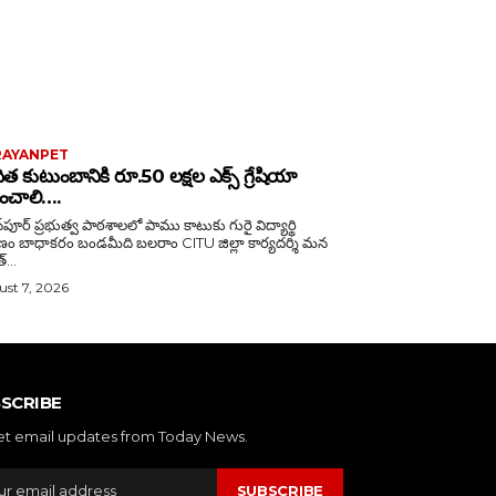
RAYANPET
ిత కుటుంబానికి రూ.50 లక్షల ఎక్స్ గ్రేషియా
లించాలి….
స్‌పూర్ ప్రభుత్వ పాఠశాలలో పాము కాటుకు గురై విద్యార్థి
ండమీది బలరాం CITU జిల్లా కార్యదర్శి మన
...
st 7, 2026
SCRIBE
et email updates from Today News.
SUBSCRIBE