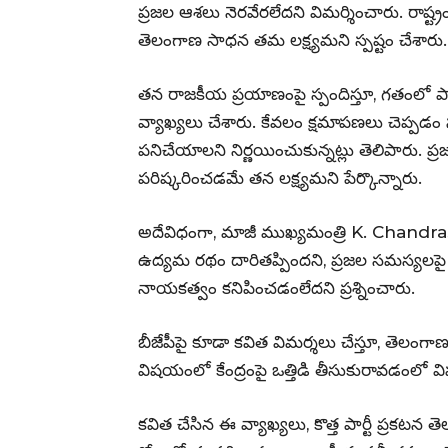
ప్రజల ఆశలు నెరవేరలేదని విమర్శించారు. రాష్ట్
తెలంగాణ సాధన తమ లక్ష్యమని స్పష్టం చేశారు.
తన రాజకీయ ప్రయాణంపై స్పందిస్తూ, గతంలో 
వ్యాఖ్యలు చేశారు. కేవలం క్షమాపణలు చెప్పడం స
పనిచేయాలని నిర్ణయించుకున్నట్లు తెలిపారు. ప
పరిష్కరించడమే తన లక్ష్యమని పేర్కొన్నారు.
అదేవిధంగా, మాజీ ముఖ్యమంత్రి K. Chandra
ఉద్యమ రథం దారితప్పిందని, ప్రజల సమస్యల
నాయకత్వం కనిపించడంలేదని ప్రశ్నించారు.
బీజేపీపై కూడా కవిత విమర్శలు చేస్తూ, తెలంగాణ 
విషయంలో కేంద్రంపై ఒత్తిడి తీసుకురావడంలో 
కవిత చేసిన ఈ వ్యాఖ్యలు, కొత్త పార్టీ ప్రకటన త