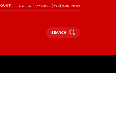
COUNT
GOT A TIP? CALL (777) 625-7647
SEARCH
EPAPER
MORE