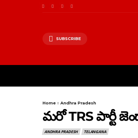
SUBSCRIBE
HOME
PRIVACY PO
Home
Andhra Pradesh
మరో TRS పార్టీ జెం
ANDHRA PRADESH
TELANGANA