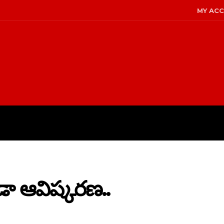
MY AC
LICY
DISCLAIMER
ABOUT US
డా ఆవిష్కరణ..