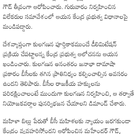
గౌడ్ తీవ్రంగా ఆరోపించారు. గురువారం నిర్వహించిన
విలేకరుల సమావేశంలో ఆయన కేంద్ర ప్రభుత్వ విధానాలపై
మండిపడ్డారు.
దేశవ్యాప్తంగా కులగణన పూర్తికాకముందే డీలిమిటేషన్
ప్రక్రియ చేపట్టాలన్న కేంద్ర ప్రభుత్వ ఆలోచనను ఆయన
ఖండించారు. కులగణన అనంతరం జనాభా దామాషా
ప్రకారం బీసీలకు తగిన ప్రాతినిధ్యం కల్పించాల్సిన అవసరం
ఉందని తెలిపారు. బీసీల రాజకీయ హక్కులను
పరిరక్షించాలంటే ముందుగా కులగణన నిర్వహించి, ఆ తర్వాతే
నియోజకవర్గాల పునర్విభజన చేయాలని డిమాండ్ చేశారు.
మహిళా బిల్లు పేరుతో బీసీ మహిళలకు న్యాయం జరగకుండా
కేంద్రం వ్యవహరిస్తోందని ఆరోపించిన మహేందర్ గౌడ్,