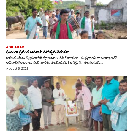
ADILABAD
ఘనంగా ప్రపంచ ఆదివాసీ దినోత్సవ వేడుకలు..
కొమురం భీమ్ చిత్రపటానికి పూలమాల వేసి నివాళులు.. సంప్రదాయ వాయిద్యాలతో
ఆదివాసీ సంబరాలు మన భారత్, తలమడుగు | ఆగస్టు 9, తలమడుగు...
August 9, 2026