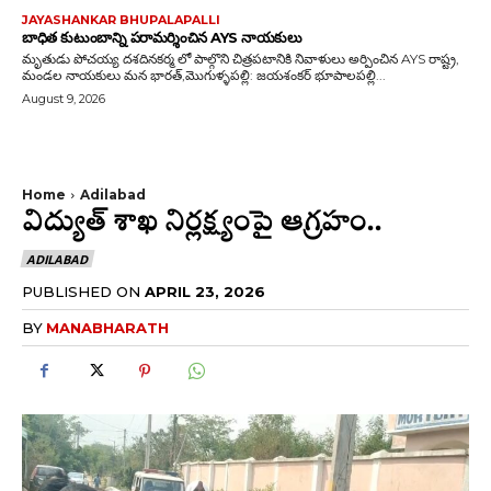
JAYASHANKAR BHUPALAPALLI
బాధిత కుటుంబాన్ని పరామర్శించిన AYS నాయకులు
మృతుడు పోచయ్య దశదినకర్మ లో పాల్గొని చిత్రపటానికి నివాళులు అర్పించిన AYS రాష్ట్ర,
మండల నాయకులు మన భారత్,మొగుళ్ళపల్లి: జయశంకర్ భూపాలపల్లి...
August 9, 2026