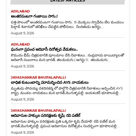
LATEST ARTICLES
ADILABAD
అంతరపంటగా గంజాయి సాగు.!
పత్తి పొలంలో అంతరపంటగా గంజాయి సాగు.. 8 మొక్కలు స్వాధీనం బేల మండలం
పిట్గావ్ శివారులో తనిఖీలు చేపట్టిన పోలీసులు.. నిందితుడు అరెస్టు,...
August 9, 2026
ADILABAD
ఘనంగా ప్రపంచ ఆదివాసీ దినోత్సవ వేడుకలు..
కొమురం భీమ్ చిత్రపటానికి పూలమాల వేసి నివాళులు.. సంప్రదాయ వాయిద్యాలతో
ఆదివాసీ సంబరాలు మన భారత్, తలమడుగు | ఆగస్టు 9, తలమడుగు...
August 9, 2026
JAYASHANKAR BHUPALAPALLI
బాధిత కుటుంబాన్ని పరామర్శించిన AYS నాయకులు
మృతుడు పోచయ్య దశదినకర్మ లో పాల్గొని చిత్రపటానికి నివాళులు అర్పించిన AYS
రాష్ట్ర, మండల నాయకులు మన భారత్,మొగుళ్ళపల్లి: జయశంకర్ భూపాలపల్లి...
August 9, 2026
JAYASHANKAR BHUPALAPALLI
ఆదివాసుల హక్కుల పరిరక్షణకు కృషి: రవి పటేల్
ఆదివాసుల హక్కుల పరిరక్షణకు ప్రతి ఒక్కరూ కృషి చేయాలి: రవి పటేల్ మన
భారత్,మొగుళ్ళపల్లి: ప్రపంచ ఆదివాసుల దినోత్సవం సందర్భంగా భూపాలపల్లి...
August 9, 2026