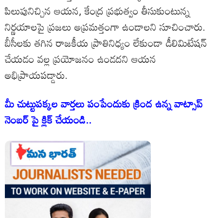
పిలుపునిచ్చిన ఆయన, కేంద్ర ప్రభుత్వం తీసుకుంటున్న
నిర్ణయాలపై ప్రజలు అప్రమత్తంగా ఉండాలని సూచించారు.
బీసీలకు తగిన రాజకీయ ప్రాతినిధ్యం లేకుండా డీలిమిటేషన్
చేయడం వల్ల ప్రయోజనం ఉండదని ఆయన
అభిప్రాయపడ్డారు.
మీ చుట్టుపక్కల వార్తలు పంపేందుకు క్రింద ఉన్న వాట్సాప్
నెంబర్ పై క్లిక్ చేయండి..