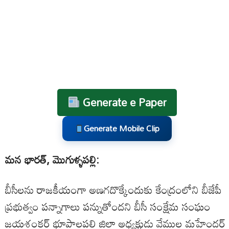
Generate e Paper
Generate Mobile Clip
మన భారత్, మొగుళ్ళపల్లి:
బీసీలను రాజకీయంగా అణగదొక్కేందుకు కేంద్రంలోని బీజేపీ
ప్రభుత్వం పన్నాగాలు పన్నుతోందని బీసీ సంక్షేమ సంఘం
జయశంకర్ భూపాలపల్లి జిల్లా అధ్యక్షుడు వేముల మహేందర్