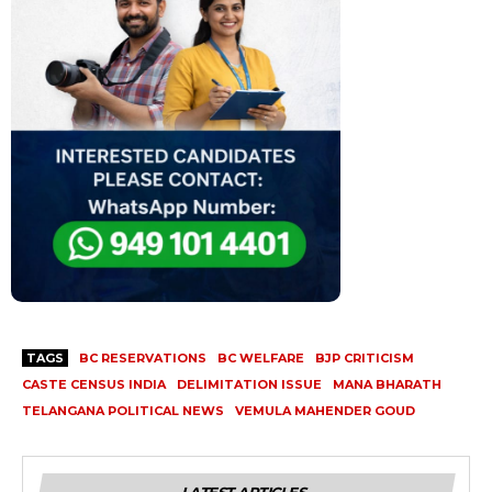
TAGS
BC RESERVATIONS
BC WELFARE
BJP CRITICISM
CASTE CENSUS INDIA
DELIMITATION ISSUE
MANA BHARATH
TELANGANA POLITICAL NEWS
VEMULA MAHENDER GOUD