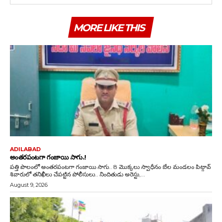
MORE LIKE THIS
ADILABAD
అంతరపంటగా గంజాయి సాగు.!
పత్తి పొలంలో అంతరపంటగా గంజాయి సాగు.. 8 మొక్కలు స్వాధీనం బేల మండలం పిట్గావ్
శివారులో తనిఖీలు చేపట్టిన పోలీసులు.. నిందితుడు అరెస్టు,...
August 9, 2026