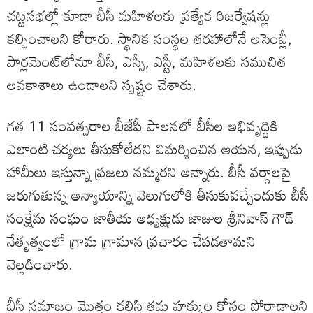
చట్టసభల్లో కూడా బీసీ మహిళలకు ప్రత్యేక రిజర్వేషన్లు
కల్పించాలని కోరారు. స్థానిక సంస్థల తరహాలోనే అసెంబ్లీ,
పార్లమెంట్‌లోనూ బీసీ, ఎస్సీ, ఎస్టీ, మహిళలకు సముచిత
అవకాశాలు ఉండాలని స్పష్టం చేశారు.
గత 11 సంవత్సరాల బీజేపీ పాలనలో బీసీల అభివృద్ధికి
ఎలాంటి చర్యలు తీసుకోలేదని విమర్శించిన ఆయన, ఇప్పుడు
హామీలు ఇస్తున్నా ప్రజలు నమ్మరని అన్నారు. బీసీ వర్గాలపై
జరుగుతున్న అన్యాయాన్ని వెలుగులోకి తీసుకువచ్చేందుకు బీసీ
సంక్షేమ సంఘం జాతీయ అధ్యక్షుడు జాజుల శ్రీనివాస్ గౌడ్
నేతృత్వంలో గ్రామ గ్రామాన ప్రచారం చేపడతామని
వెల్లడించారు.
బీసీ సమాజం మొత్తం కలిసి తమ హక్కుల కోసం పోరాడాలని