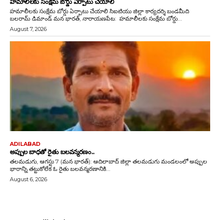
హమాలీలకు సంక్షేమ బోర్డు ఏర్పాటు చేయాలి
హమాలీలకు సంక్షేమ బోర్డు ఏర్పాటు చేయాలి సిఐటియు జిల్లా కార్యదర్శి బండమీది
బలరామ్ డిమాండ్ మన భారత్, నారాయణపేట: హమాలీలకు సంక్షేమ బోర్డు...
August 7, 2026
ADILABAD
అప్పుల బాధతో రైతు బలవన్మరణం..
తలమడుగు, ఆగస్టు 7 (మన భారత్): ఆదిలాబాద్ జిల్లా తలమడుగు మండలంలో అప్పుల
భారాన్ని తట్టుకోలేక ఓ రైతు బలవన్మరణానికి...
August 6, 2026