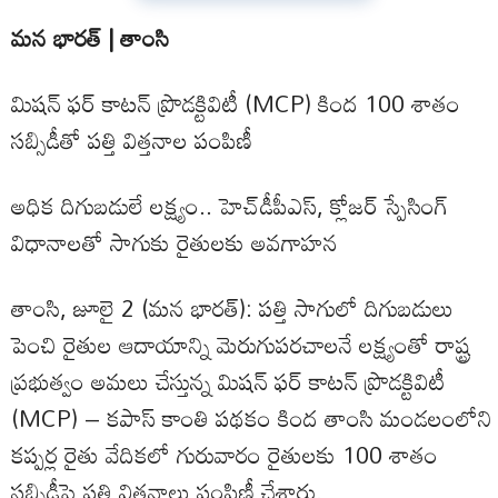
మన భారత్ | తాంసి
మిషన్ ఫర్ కాటన్ ప్రొడక్టివిటీ (MCP) కింద 100 శాతం
సబ్సిడీతో పత్తి విత్తనాల పంపిణీ
అధిక దిగుబడులే లక్ష్యం.. హెచ్‌డీపీఎస్, క్లోజర్ స్పేసింగ్
విధానాలతో సాగుకు రైతులకు అవగాహన
తాంసి, జూలై 2 (మన భారత్): పత్తి సాగులో దిగుబడులు
పెంచి రైతుల ఆదాయాన్ని మెరుగుపరచాలనే లక్ష్యంతో రాష్ట్ర
ప్రభుత్వం అమలు చేస్తున్న మిషన్ ఫర్ కాటన్ ప్రొడక్టివిటీ
(MCP) – కపాస్ కాంతి పథకం కింద తాంసి మండలంలోని
కప్పర్ల రైతు వేదికలో గురువారం రైతులకు 100 శాతం
సబ్సిడీపై పత్తి విత్తనాలు పంపిణీ చేశారు.