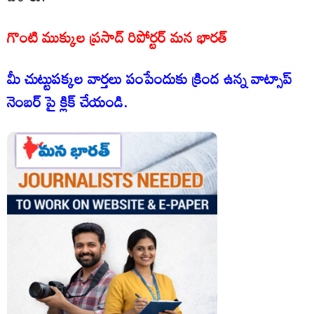
గొంటి ముక్కుల ప్రసాద్ రిపోర్టర్ మన భారత్
మీ చుట్టుపక్కల వార్తలు పంపేందుకు క్రింద ఉన్న వాట్సాప్
నెంబర్ పై క్లిక్ చేయండి.