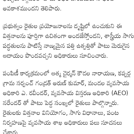
అవకాశముందని తెలిపారు.
ప్రభుత్వం రైతుల ప్రయోజనాలను దృష్టిలో ఉంచుకుని ఈ
విత్తనాలను పూర్తిగా ఉచితంగా అందజేస్తోందని, శాస్త్రీయ సాగు
పద్ధతులను పాటిస్తే నాణ్యమైన పత్తి ఉత్పత్తితో పాటు మెరుగైన
ఆదాయం పొందవచ్చని అధికారులు సూచించారు.
పంపిణీ కార్యక్రమంలో ఆత్మ చైర్మన్ కౌడల నారాయణ, కప్పర్ల
గ్రామ సర్పంచ్ గండ్రత్ అరుణ్ కుమార్, మండల వ్యవసాయ
అధికారి ఎ. రవీందర్, వ్యవసాయ విస్తరణ అధికారి (AEO)
నరేందర్ తో పాటు పెద్ద సంఖ్యలో రైతులు పాల్గొన్నారు.
రైతులకు విత్తనాల వినియోగం, సాగు విధానాలు, పంట
నిర్వహణపై వ్యవసాయ శాఖ అధికారులు పలు సూచనలు
చేశారు.