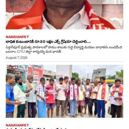
NARAYANPET
బాధిత కుటుంబానికి రూ.50 లక్షల ఎక్స్ గ్రేషియా చెల్లించాలి….
ఏక్లాస్‌పూర్ ప్రభుత్వ పాఠశాలలో పాము కాటుకు గురై విద్యార్థి మరణం బాధాకరం బండమీది
బలరాం CITU జిల్లా కార్యదర్శి మన భారత్...
August 7, 2026
NARAYANPET