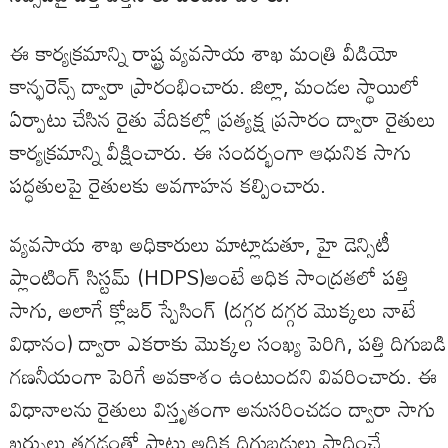
ఈ కార్యక్రమాన్ని రాష్ట్ర వ్యవసాయ శాఖ మంత్రి వీడియో
కాన్ఫరెన్స్ ద్వారా ప్రారంభించారు. జిల్లా, మండల స్థాయిలో
ఏర్పాటు చేసిన రైతు వేదికల్లో ప్రత్యక్ష ప్రసారం ద్వారా రైతులు
కార్యక్రమాన్ని వీక్షించారు. ఈ సందర్భంగా ఆధునిక సాగు
పద్ధతులపై రైతులకు అవగాహన కల్పించారు.
వ్యవసాయ శాఖ అధికారులు మాట్లాడుతూ, హై డెన్సిటీ
ప్లాంటింగ్ సిస్టమ్ (HDPS)అంటే అధిక సాంద్రతలో పత్తి
సాగు, అలాగే క్లోజర్ స్పేసింగ్ (దగ్గర దగ్గర మొక్కలు నాటే
విధానం) ద్వారా ఎకరాకు మొక్కల సంఖ్య పెరిగి, పత్తి దిగుబడి
గణనీయంగా పెరిగే అవకాశం ఉంటుందని వివరించారు. ఈ
విధానాలను రైతులు విస్తృతంగా అనుసరించడం ద్వారా సాగు
ఖర్చులు తగ్గడంతో పాటు అధిక దిగుబడులు సాధించే