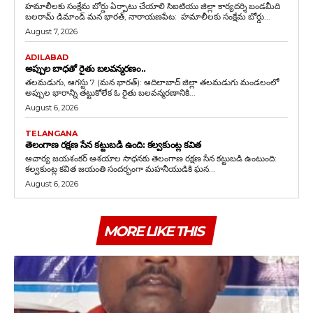
హమాలీలకు సంక్షేమ బోర్డు ఏర్పాటు చేయాలి సిఐటియు జిల్లా కార్యదర్శి బండమీది
బలరామ్ డిమాండ్ మన భారత్, నారాయణపేట: హమాలీలకు సంక్షేమ బోర్డు...
August 7, 2026
ADILABAD
అప్పుల బాధతో రైతు బలవన్మరణం..
తలమడుగు, ఆగస్టు 7 (మన భారత్): ఆదిలాబాద్ జిల్లా తలమడుగు మండలంలో
అప్పుల భారాన్ని తట్టుకోలేక ఓ రైతు బలవన్మరణానికి...
August 6, 2026
TELANGANA
తెలంగాణ రక్షణ సేన కట్టుబడి ఉంది: కల్వకుంట్ల కవిత
ఆచార్య జయశంకర్ ఆశయాల సాధనకు తెలంగాణ రక్షణ సేన కట్టుబడి ఉంటుంది:
కల్వకుంట్ల కవిత జయంతి సందర్భంగా మహనీయుడికి ఘన...
August 6, 2026
MORE LIKE THIS