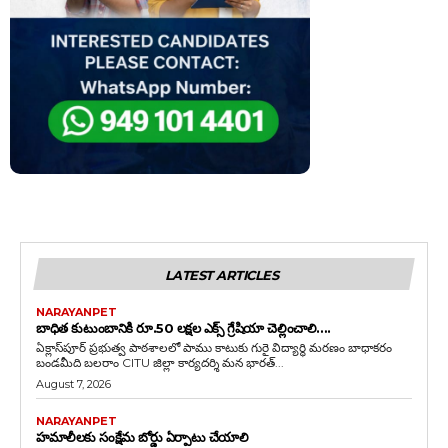
LATEST ARTICLES
NARAYANPET
బాధిత కుటుంబానికి రూ.50 లక్షల ఎక్స్ గ్రేషియా చెల్లించాలి….
ఏక్లాస్‌పూర్ ప్రభుత్వ పాఠశాలలో పాము కాటుకు గురై విద్యార్థి మరణం బాధాకరం
బండమీది బలరాం CITU జిల్లా కార్యదర్శి మన భారత్...
August 7, 2026
NARAYANPET
హమాలీలకు సంక్షేమ బోర్డు ఏర్పాటు చేయాలి