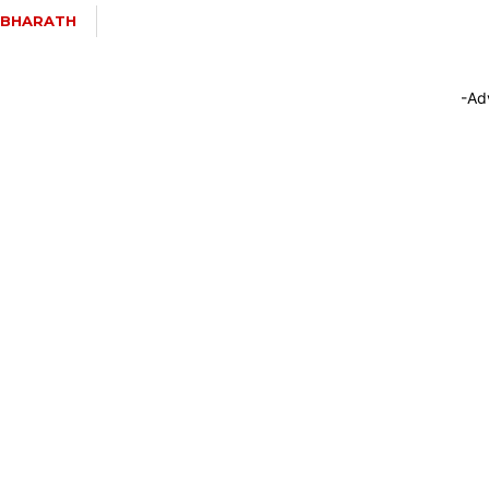
BHARATH
-Ad