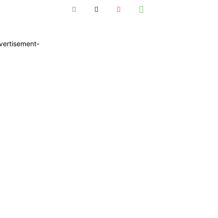
vertisement-