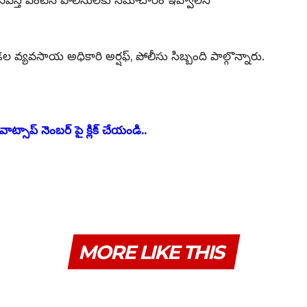
 వ్యవసాయ అధికారి అర్షఫ్, పోలీసు సిబ్బంది పాల్గొన్నారు.
ాట్సాప్ నెంబర్ పై క్లిక్ చేయండి..
MORE LIKE THIS