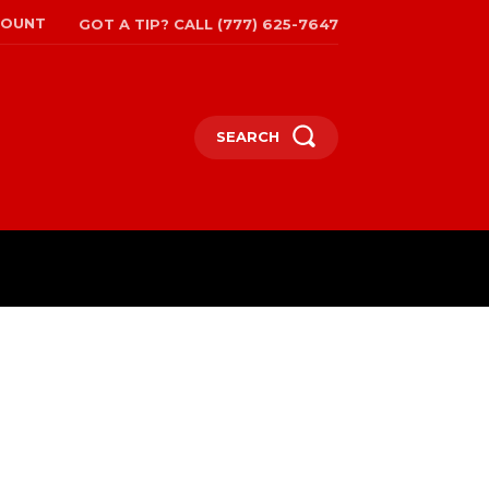
COUNT
GOT A TIP? CALL (777) 625-7647
SEARCH
EPAPER
MORE