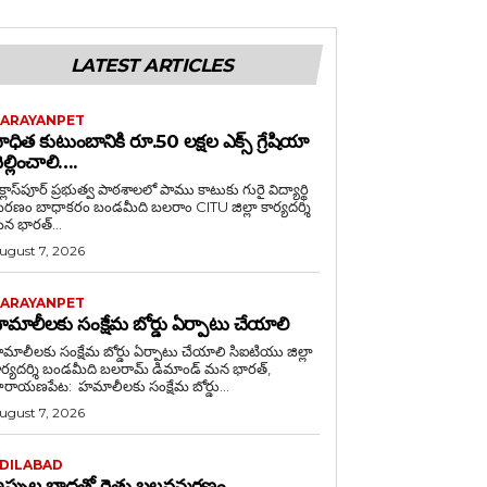
LATEST ARTICLES
ARAYANPET
ాధిత కుటుంబానికి రూ.50 లక్షల ఎక్స్ గ్రేషియా
ెల్లించాలి….
క్లాస్‌పూర్ ప్రభుత్వ పాఠశాలలో పాము కాటుకు గురై విద్యార్థి
బాధాకరం బండమీది బలరాం CITU జిల్లా కార్యదర్శి
న భారత్...
ugust 7, 2026
ARAYANPET
మాలీలకు సంక్షేమ బోర్డు ఏర్పాటు చేయాలి
ాలీలకు సంక్షేమ బోర్డు ఏర్పాటు చేయాలి సిఐటియు జిల్లా
ర్యదర్శి బండమీది బలరామ్ డిమాండ్ మన భారత్,
ారాయణపేట: హమాలీలకు సంక్షేమ బోర్డు...
ugust 7, 2026
DILABAD
ప్పుల బాధతో రైతు బలవన్మరణం..