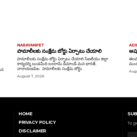
NARAYANPET
ADI
హమాలీలకు సంక్షేమ బోర్డు ఏర్పాటు చేయాలి
అప్
హమాలీలకు సంక్షేమ బోర్డు ఏర్పాటు చేయాలి సిఐటియు జిల్లా
తలమడుగు
కార్యదర్శి బండమీది బలరామ్ డిమాండ్ మన భారత్,
మండల
నారాయణపేట: హమాలీలకు సంక్షేమ బోర్డు...
Augu
August 7, 2026
SUB
HOME
PRIVACY POLICY
To g
DISCLAIMER