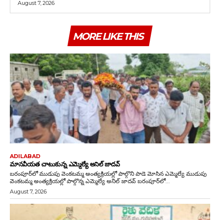
August 7, 2026
MORE LIKE THIS
ADILABAD
మానవీయత చాటుకున్న ఎమ్మెల్యే అనిల్ జాదవ్
బరంపూర్‌లో ముడుపు వెంకటమ్మ అంత్యక్రియల్లో పాల్గొని పాడె మోసిన ఎమ్మెల్యే ముడుపు
వెంకటమ్మ అంత్యక్రియల్లో పాల్గొన్న ఎమ్మెల్యే అనిల్ జాదవ్ బరంపూర్‌లో...
August 7, 2026