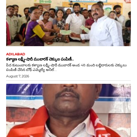
ADILABAD
కళ్యాణ లక్ష్మీ–షాదీ ముబారక్ చెక్కుల పంపిణీ..
పేద కుటుంబాలకు కళ్యాణ లక్ష్మీ–షాదీ ముబారక్ అండ 48 మంది లబ్ధిదారులకు చెక్కులు
పంపిణీ చేసిన బోథ్ ఎమ్మెల్యే అనిల్...
August 7, 2026