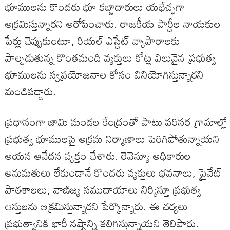
భూములను కొందరు భూ కబ్జాదారులు యథేచ్ఛగా
ఆక్రమిస్తున్నారని ఆరోపించారు. రాజకీయ పార్టీల నాయకుల
పేర్లు చెప్పుకుంటూ, రియల్ ఎస్టేట్ వ్యాపారాలకు
పాల్పడుతున్న కొంతమంది వ్యక్తులు కోట్ల విలువైన ప్రభుత్వ
భూములను స్వప్రయోజనాల కోసం వినియోగిస్తున్నారని
మండిపడ్డారు.
ప్రధానంగా జామి మండల కేంద్రంతో పాటు పరిసర గ్రామాల్లో
ప్రభుత్వ భూములపై అక్రమ నిర్మాణాలు పెరిగిపోతున్నాయని
ఆయన ఆవేదన వ్యక్తం చేశారు. రెవెన్యూ అధికారుల
అనుమతులు లేకుండానే కొందరు వ్యక్తులు భవనాలు, ప్రైవేట్
పాఠశాలలు, వాణిజ్య సముదాయాలు నిర్మిస్తూ ప్రభుత్వ
ఆస్తులను ఆక్రమిస్తున్నారని పేర్కొన్నారు. ఈ చర్యలు
ప్రభుత్వానికి భారీ నష్టాన్ని కలిగిస్తున్నాయని తెలిపారు.