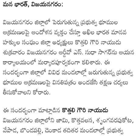
మన భారత్, విజయనగరం:
విజయనగరం జిల్లాలో పెరుగుతున్న ప్రభుత్వ భూముల
ఆక్రమణలపై ఆందోళన వ్యక్తం చేస్తూ అఖిల భారత మానవ
హక్కుల సంఘం జిల్లా అధ్యక్షులు కొత్తలి గౌరి నాయుడు
శుక్రవారం విజయనగరం ఆర్డీవో ఎస్. సుధా సాగర్‌ను ఆయన
కార్యాలయంలో మర్యాదపూర్వకంగా కలిశారు. ఈ
సందర్భంగా జిల్లాలో వివిధ మండలాల్లో జరుగుతున్న ప్రభుత్వ
భూముల ఆక్రమణలపై వినతిపత్రం అందజేసి తక్షణ చర్యలు
తీసుకోవాలని కోరారు.
ఈ సందర్భంగా మాట్లాడిన
కొత్తలి గౌరి నాయుడు
విజయనగరం జిల్లాలోని జామి, కొత్తవలస, శృంగవరపుకోట,
వేపాడ, బొండపల్లి, డెంకాడ తదితర మండలాల్లో ప్రభుత్వ