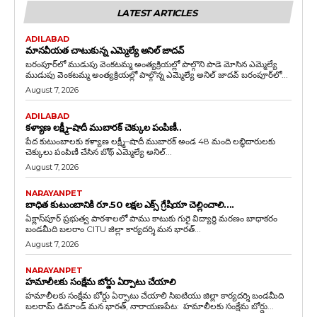
LATEST ARTICLES
ADILABAD
మానవీయత చాటుకున్న ఎమ్మెల్యే అనిల్ జాదవ్
బరంపూర్‌లో ముడుపు వెంకటమ్మ అంత్యక్రియల్లో పాల్గొని పాడె మోసిన ఎమ్మెల్యే
ముడుపు వెంకటమ్మ అంత్యక్రియల్లో పాల్గొన్న ఎమ్మెల్యే అనిల్ జాదవ్ బరంపూర్‌లో...
August 7, 2026
ADILABAD
కళ్యాణ లక్ష్మీ–షాదీ ముబారక్ చెక్కుల పంపిణీ..
పేద కుటుంబాలకు కళ్యాణ లక్ష్మీ–షాదీ ముబారక్ అండ 48 మంది లబ్ధిదారులకు
చెక్కులు పంపిణీ చేసిన బోథ్ ఎమ్మెల్యే అనిల్...
August 7, 2026
NARAYANPET
బాధిత కుటుంబానికి రూ.50 లక్షల ఎక్స్ గ్రేషియా చెల్లించాలి….
ఏక్లాస్‌పూర్ ప్రభుత్వ పాఠశాలలో పాము కాటుకు గురై విద్యార్థి మరణం బాధాకరం
బండమీది బలరాం CITU జిల్లా కార్యదర్శి మన భారత్...
August 7, 2026
NARAYANPET
హమాలీలకు సంక్షేమ బోర్డు ఏర్పాటు చేయాలి
హమాలీలకు సంక్షేమ బోర్డు ఏర్పాటు చేయాలి సిఐటియు జిల్లా కార్యదర్శి బండమీది
బలరామ్ డిమాండ్ మన భారత్, నారాయణపేట: హమాలీలకు సంక్షేమ బోర్డు...