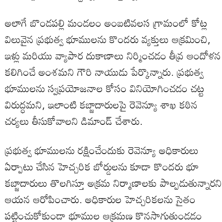
అలాగే బొండపల్లి మండలం అంబటివలస గ్రామంలో కోట్ల
విలువైన ప్రభుత్వ భూములను కొందరు వ్యక్తులు ఆక్రమించి,
ఇళ్లు మరియు వ్యాపార దుకాణాలు నిర్మించడం తీవ్ర ఆందోళన
కలిగించే అంశమని గౌరి నాయుడు పేర్కొన్నారు. ప్రభుత్వ
భూములను స్వప్రయోజనాల కోసం వినియోగించడం చట్ట
విరుద్ధమని, ఇలాంటి కబ్జాదారులపై రెవెన్యూ శాఖ కఠిన
చర్యలు తీసుకోవాలని డిమాండ్ చేశారు.
ప్రభుత్వ భూములను రక్షించేందుకు రెవెన్యూ అధికారులు
ఏర్పాటు చేసిన హెచ్చరిక బోర్డులను కూడా కొందరు భూ
కబ్జాదారులు తొలగిస్తూ అక్రమ నిర్మాణాలకు పాల్పడుతున్నారని
ఆయన ఆరోపించారు. అధికారుల హెచ్చరికలను సైతం
పట్టించుకోకుండా భూముల ఆక్రమణ కొనసాగుతుండడం