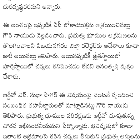
దురదృష్టకరమని అన్నారు.
ఈ అంశంపై ఇప్పటికే ఏపీ లోకాయుక్తను ఆశ్రయించినట్లు
గౌరి నాయుడు వెల్లడించారు. ప్రభుత్వ భూముల ఆక్రమణలను
తొలగించాలని విజయనగరం జిల్లా కలెక్టర్‌కు ఆదేశాలు కూడా
జారీ అయినట్లు తెలిపారు. అయినప్పటికీ క్షేత్రస్థాయిలో
పూర్తిస్థాయిలో చర్యలు కనిపించడం లేదని అసంతృప్తి వ్యక్తం
చేశారు.
ఆర్డీవో ఎస్. సుధా సాగర్ ఈ విషయంపై వెంటనే స్పందించి
సంబంధిత తహసీల్దారులతో మాట్లాడినట్లు గౌరి నాయుడు
తెలిపారు. ప్రభుత్వ భూముల పరిరక్షణకు ఆర్డీవో చూపుతున్న
చొరవ అభినందనీయమని పేర్కొన్నారు. భవిష్యత్తులో కూడా
ఇలాంటి అక్రమాలపై కఠిన చర్యలు తీసుకుని ప్రభుత్వ ఆస్తులను