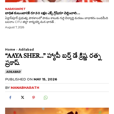
NARAYANPET
బాధిత కుటుంబానికి రూ.50 లక్షల ఎక్స్ గ్రేషియా చెల్లించాలి….
ఏక్లాస్‌పూర్ ప్రభుత్వ పాఠశాలలో పాము కాటుకు గురై విద్యార్థి మరణం బాధాకరం బండమీది
బలరాం CITU జిల్లా కార్యదర్శి మన భారత్...
August 7, 2026