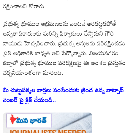
రక్షించాలని కోరారు.
ప్రభుత్వ భూముల ఆక్రమణలను వెంటనే అరికట్టకపోతే
ఉన్నతాధికారులకు మరిన్ని ఫిర్యాదులు చేస్తామని గౌరి
నాయుడు హెచ్చరించారు. ప్రభుత్వ ఆస్తులను పరిరక్షించడం
ప్రతి అధికారికి బాధ్యత అని పేర్కొన్నారు. విజయనగరం
జిల్లాలో ప్రభుత్వ భూముల పరిరక్షణపై ఈ అంశం ప్రస్తుతం
చర్చనీయాంశంగా మారింది.
మీ చుట్టుపక్కల వార్తలు పంపేందుకు క్రింద ఉన్న వాట్సాప్
నెంబర్ పై క్లిక్ చేయండి..