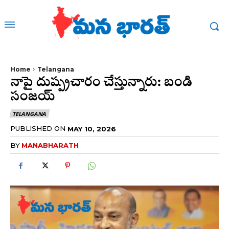
Home
Telangana
నాపై దుష్ప్రచారం చేస్తున్నారు: బండి
సంజయ్
TELANGANA
PUBLISHED ON
MAY 10, 2026
BY
MANABHARATH