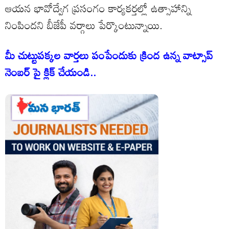
ఆయన భావోద్వేగ ప్రసంగం కార్యకర్తల్లో ఉత్సాహాన్ని
నింపిందని బీజేపీ వర్గాలు పేర్కొంటున్నాయి.
మీ చుట్టుపక్కల వార్తలు పంపేందుకు క్రింద ఉన్న వాట్సాప్
నెంబర్ పై క్లిక్ చేయండి..