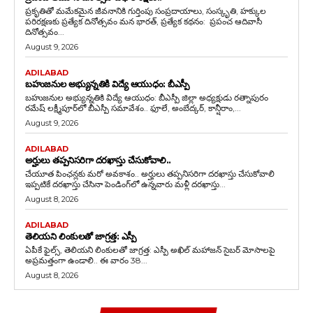
ప్రకృతితో మమేకమైన జీవనానికి గుర్తింపు సంప్రదాయాలు, సంస్కృతి, హక్కుల
పరిరక్షణకు ప్రత్యేక దినోత్సవం మన భారత్, ప్రత్యేక కథనం: ప్రపంచ ఆదివాసీ
దినోత్సవం...
August 9, 2026
ADILABAD
బహుజనుల అభ్యున్నతికి విద్యే ఆయుధం: బీఎస్పీ
బహుజనుల అభ్యున్నతికి విద్యే ఆయుధం: బీఎస్పీ జిల్లా అధ్యక్షుడు రత్నాపురం
రమేష్ లక్ష్మీపూర్‌లో బీఎస్పీ సమావేశం.. ఫూలే, అంబేద్కర్, కాన్షీరాం,...
August 9, 2026
ADILABAD
అర్హులు తప్పనిసరిగా దరఖాస్తు చేసుకోవాలి..
చేయూత పింఛన్లకు మరో అవకాశం.. అర్హులు తప్పనిసరిగా దరఖాస్తు చేసుకోవాలి
ఇప్పటికే దరఖాస్తు చేసినా పెండింగ్‌లో ఉన్నవారు మళ్లీ దరఖాస్తు...
August 8, 2026
ADILABAD
తెలియని లింకులతో జాగ్రత్త: ఎస్పీ
ఏపీకే ఫైల్స్‌, తెలియని లింకులతో జాగ్రత్త: ఎస్పీ అఖిల్ మహాజన్ సైబర్ మోసాలపై
అప్రమత్తంగా ఉండాలి.. ఈ వారం 38...
August 8, 2026