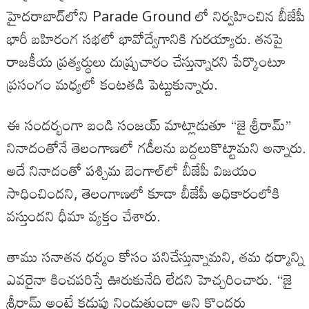
హైదరాబాద్‌లోని Parade Ground లో నిర్వహించిన బీజేపీ
భారీ బహిరంగ సభలో భావోద్వేగానికి గురయ్యారు. తనపై
రాజకీయ ప్రత్యర్థులు దుష్ప్రచారం చేస్తున్నారని పేర్కొంటూ
ప్రసంగం మధ్యలో కంటతడి పెట్టుకున్నారు.
ఈ సందర్భంగా బండి సంజయ్ మాట్లాడుతూ “జై శ్రీరామ్”
నినాదంతోనే తెలంగాణలో గడీలను బద్దలుకొట్టామని అన్నారు.
అదే నినాదంతో పశ్చిమ బెంగాల్‌లో బీజేపీ విజయం
సాధించిందని, తెలంగాణలో కూడా బీజేపీ అధికారంలోకి
వస్తుందని ధీమా వ్యక్తం చేశారు.
తాము సనాతన ధర్మం కోసం పనిచేస్తున్నామని, తమ ధర్మాన్ని
ఎవరైనా కించపరిస్తే ఊరుకునేది లేదని హెచ్చరించారు. “జై
శ్రీరామ్ అంటే కడుపు నిండుతుందా అని కొందరు