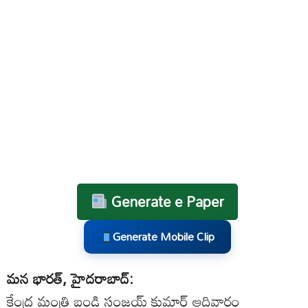
Generate e Paper
Generate Mobile Clip
మన భారత్, హైదరాబాద్:
కేంద్ర మంత్రి బండి సంజయ్ కుమార్ ఆదివారం