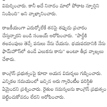
విమర్శించారు. కానీ అదే నినాదం మాలో పోరాట స్ఫూర్తిని
నింపింది” అని వ్యాఖ్యానించారు.
రాజకీయంగా ఎదుర్కోలేకే తనపై తప్పుడు ప్రచారం
చేస్తున్నారని బండి సంజయ్ ఆరోపించారు. “పార్టీకి
తలవంపులు తెచ్చే పనులు నేను చేయను. భయపడడానికి నేను
ఫామ్‌హౌస్‌లో ఉండే ఎలుకను కాను” అంటూ తీవ్ర వ్యాఖ్యలు
చేశారు.
కాంగ్రెస్ ప్రభుత్వంపై కూడా ఆయన విమర్శలు గుప్పించారు.
ఎన్నికల సమయంలో ఇచ్చిన ఆరు గ్యారెంటీల పరిస్థితి
ఏమైందని ప్రశ్నించారు. రైతుల సమస్యలను కాంగ్రెస్ ప్రభుత్వం
పట్టించుకోవడం లేదని ఆరోపించారు.