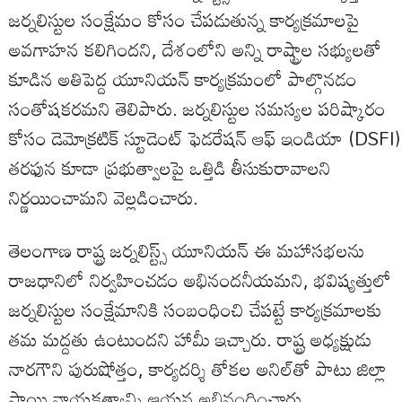
జర్నలిస్టుల సంక్షేమం కోసం చేపడుతున్న కార్యక్రమాలపై
అవగాహన కలిగిందని, దేశంలోని అన్ని రాష్ట్రాల సభ్యులతో
కూడిన అతిపెద్ద యూనియన్ కార్యక్రమంలో పాల్గొనడం
సంతోషకరమని తెలిపారు. జర్నలిస్టుల సమస్యల పరిష్కారం
కోసం డెమోక్రటిక్ స్టూడెంట్ ఫెడరేషన్ ఆఫ్ ఇండియా (DSFI)
తరఫున కూడా ప్రభుత్వాలపై ఒత్తిడి తీసుకురావాలని
నిర్ణయించామని వెల్లడించారు.
తెలంగాణ రాష్ట్ర జర్నలిస్ట్స్ యూనియన్ ఈ మహాసభలను
రాజధానిలో నిర్వహించడం అభినందనీయమని, భవిష్యత్తులో
జర్నలిస్టుల సంక్షేమానికి సంబంధించి చేపట్టే కార్యక్రమాలకు
తమ మద్దతు ఉంటుందని హామీ ఇచ్చారు. రాష్ట్ర అధ్యక్షుడు
నారగౌని పురుషోత్తం, కార్యదర్శి తోకల అనిల్‌తో పాటు జిల్లా
స్థాయి నాయకత్వాన్ని ఆయన అభినందించారు.