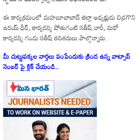
ఈ కార్యక్రమంలో మహబూబాబాద్ జిల్లా అధ్యక్షుడు చిర్రగొని
ఉదయ్ ధీర్, కార్యదర్శి పోతుగంటి సతీష్ చారీ, మరో
కార్యదర్శి గండు సతీష్ తదితరులు పాల్గొన్నారు.
మీ చుట్టుపక్కల వార్తలు పంపేందుకు క్రింద ఉన్న వాట్సాప్
నెంబర్ పై క్లిక్ చేయండి..