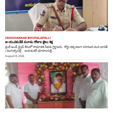
JAYASHANKAR BHUPALAPALLI
ఆ యువకుడికి మూడు రోజుల జైలు శిక్ష
డ్రంక్‌ అండ్‌ డ్రైవ్‌ కేసులో సామాజిక సేవకు గైర్హాజరు.. కోర్టు ధిక్కరణగా పరిగణన మన భారత్
| మొగుళ్ళపల్లి : జయశంకర్ భూపాలపల్లి...
August 8, 2026