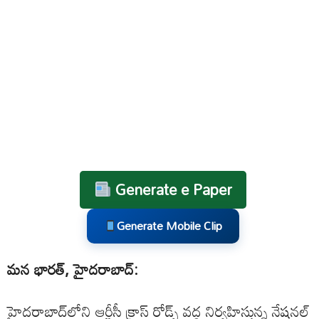
Generate e Paper
Generate Mobile Clip
మన భారత్, హైదరాబాద్:
హైదరాబాద్‌లోని ఆర్టీసీ క్రాస్ రోడ్స్ వద్ద నిర్వహిస్తున్న నేషనల్