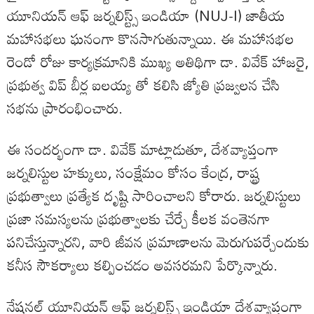
యూనియన్ ఆఫ్ జర్నలిస్ట్స్ ఇండియా (NUJ-I) జాతీయ
మహాసభలు ఘనంగా కొనసాగుతున్నాయి. ఈ మహాసభల
రెండో రోజు కార్యక్రమానికి ముఖ్య అతిథిగా డా. వివేక్ హాజరై,
ప్రభుత్వ విప్ బీర్ల ఐలయ్య తో కలిసి జ్యోతి ప్రజ్వలన చేసి
సభను ప్రారంభించారు.
ఈ సందర్భంగా డా. వివేక్ మాట్లాడుతూ, దేశవ్యాప్తంగా
జర్నలిస్టుల హక్కులు, సంక్షేమం కోసం కేంద్ర, రాష్ట్ర
ప్రభుత్వాలు ప్రత్యేక దృష్టి సారించాలని కోరారు. జర్నలిస్టులు
ప్రజా సమస్యలను ప్రభుత్వాలకు చేర్చే కీలక వంతెనగా
పనిచేస్తున్నారని, వారి జీవన ప్రమాణాలను మెరుగుపర్చేందుకు
కనీస సౌకర్యాలు కల్పించడం అవసరమని పేర్కొన్నారు.
నేషనల్ యూనియన్ ఆఫ్ జర్నలిస్ట్స్ ఇండియా దేశవ్యాప్తంగా