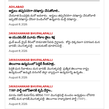
ADILABAD
అర్హులు తప్పనిసరిగా దరఖాస్తు చేసుకోవాలి..
చేయూత పింఛన్లకు మరో అవకాశం.. అర్హులు తప్పనిసరిగా దరఖాస్తు చేసుకోవాలి
ఇప్పటికే దరఖాస్తు చేసినా పెండింగ్‌లో ఉన్నవారు మళ్లీ దరఖాస్తు...
August 8, 2026
JAYASHANKAR BHUPALAPALLI
ఆ యువకుడికి మూడు రోజుల జైలు శిక్ష
డ్రంక్‌ అండ్‌ డ్రైవ్‌ కేసులో సామాజిక సేవకు గైర్హాజరు.. కోర్టు ధిక్కరణగా పరిగణన మన
భారత్ | మొగుళ్ళపల్లి : జయశంకర్ భూపాలపల్లి...
August 8, 2026
JAYASHANKAR BHUPALAPALLI
తెలంగాణ ఉద్యమంలో పెద్దిదీ కీలకపాత్ర..
పెద్దికి ఘన నివాళులు మన భారత్, మొగుళ్ళపల్లి: ప్రత్యేక తెలంగాణ రాష్ట్ర
ఉద్యమంలో ఉమ్మడి వరంగల్ జిల్లా వ్యాప్తంగా ఉద్యమాన్ని ఉదృతం...
August 8, 2026
JAYASHANKAR BHUPALAPALLI
TRP పార్టీ బలోపేతానికి కృషి చేస్తాం..
మాదం రజినీ కుమార్‌ను కలిసిన TRP మొగుళ్లపల్లి మండల అధ్యక్షులు బోనగిరి
రాజేష్ మన భారత్,మొగుళ్ళపల్లి: తెలంగాణ రాజ్యాధికార పార్టీ (TRP)...
August 8, 2026