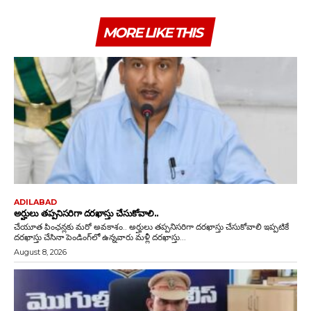
MORE LIKE THIS
ADILABAD
అర్హులు తప్పనిసరిగా దరఖాస్తు చేసుకోవాలి..
చేయూత పింఛన్లకు మరో అవకాశం.. అర్హులు తప్పనిసరిగా దరఖాస్తు చేసుకోవాలి ఇప్పటికే
దరఖాస్తు చేసినా పెండింగ్‌లో ఉన్నవారు మళ్లీ దరఖాస్తు...
August 8, 2026