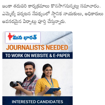
ఇంకా తదుపరి కార్యక్రమాలు కొనసాగనున్నట్లు సమాచారం.
ఎమ్మెల్యే పర్యటన నేపథ్యంలో స్థానిక నాయకులు, అధికారులు
అవసరమైన ఏర్పాట్లు పూర్తి చేస్తున్నారు.