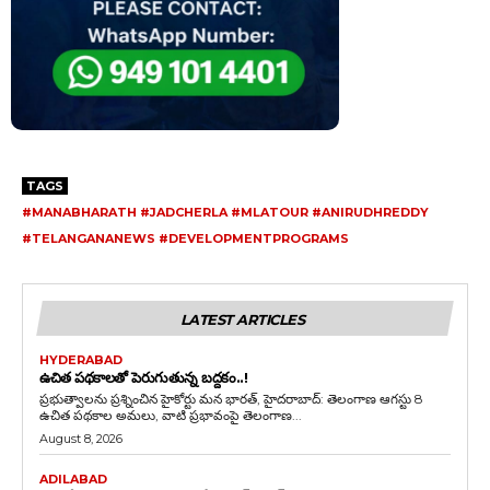
TAGS
#MANABHARATH #JADCHERLA #MLATOUR #ANIRUDHREDDY
#TELANGANANEWS #DEVELOPMENTPROGRAMS
LATEST ARTICLES
HYDERABAD
ఉచిత పథకాలతో పెరుగుతున్న బద్దకం..!
ప్రభుత్వాలను ప్రశ్నించిన హైకోర్టు మన భారత్, హైదరాబాద్: తెలంగాణ ఆగస్టు 8
ఉచిత పథకాల అమలు, వాటి ప్రభావంపై తెలంగాణ...
August 8, 2026
ADILABAD