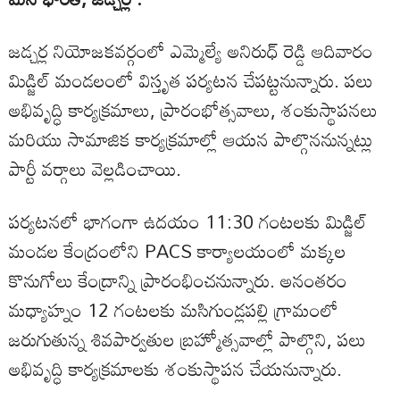
జడ్చర్ల నియోజకవర్గంలో ఎమ్మెల్యే అనిరుధ్ రెడ్డి ఆదివారం
మిడ్జిల్ మండలంలో విస్తృత పర్యటన చేపట్టనున్నారు. పలు
అభివృద్ధి కార్యక్రమాలు, ప్రారంభోత్సవాలు, శంకుస్థాపనలు
మరియు సామాజిక కార్యక్రమాల్లో ఆయన పాల్గొననున్నట్లు
పార్టీ వర్గాలు వెల్లడించాయి.
పర్యటనలో భాగంగా ఉదయం 11:30 గంటలకు మిడ్జిల్
మండల కేంద్రంలోని PACS కార్యాలయంలో మక్కల
కొనుగోలు కేంద్రాన్ని ప్రారంభించనున్నారు. అనంతరం
మధ్యాహ్నం 12 గంటలకు మసిగుండ్లపల్లి గ్రామంలో
జరుగుతున్న శివపార్వతుల బ్రహ్మోత్సవాల్లో పాల్గొని, పలు
అభివృద్ధి కార్యక్రమాలకు శంకుస్థాపన చేయనున్నారు.