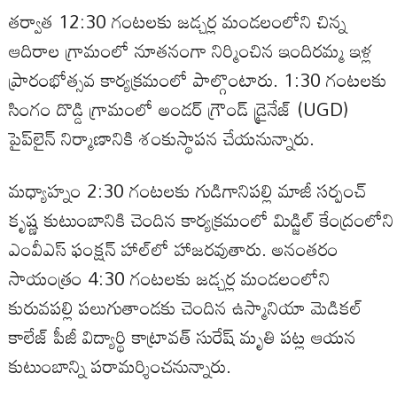
తర్వాత 12:30 గంటలకు జడ్చర్ల మండలంలోని చిన్న
ఆదిరాల గ్రామంలో నూతనంగా నిర్మించిన ఇందిరమ్మ ఇళ్ల
ప్రారంభోత్సవ కార్యక్రమంలో పాల్గొంటారు. 1:30 గంటలకు
సింగం దొడ్డి గ్రామంలో అండర్ గ్రౌండ్ డ్రైనేజ్ (UGD)
పైప్‌లైన్ నిర్మాణానికి శంకుస్థాపన చేయనున్నారు.
మధ్యాహ్నం 2:30 గంటలకు గుడిగానిపల్లి మాజీ సర్పంచ్
కృష్ణ కుటుంబానికి చెందిన కార్యక్రమంలో మిడ్జిల్ కేంద్రంలోని
ఎంవీఎస్ ఫంక్షన్ హాల్‌లో హాజరవుతారు. అనంతరం
సాయంత్రం 4:30 గంటలకు జడ్చర్ల మండలంలోని
కురువపల్లి పలుగుతాండకు చెందిన ఉస్మానియా మెడికల్
కాలేజ్ పీజీ విద్యార్థి కాట్రావత్ సురేష్ మృతి పట్ల ఆయన
కుటుంబాన్ని పరామర్శించనున్నారు.