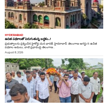
HYDERABAD
ఉచిత పథకాలతో పెరుగుతున్న బద్దకం..!
ప్రభుత్వాలను ప్రశ్నించిన హైకోర్టు మన భారత్, హైదరాబాద్: తెలంగాణ ఆగస్టు 8 ఉచిత
పథకాల అమలు, వాటి ప్రభావంపై తెలంగాణ...
August 8, 2026