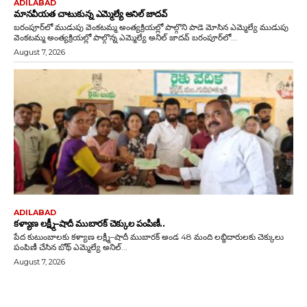
ADILABAD
మానవీయత చాటుకున్న ఎమ్మెల్యే అనిల్ జాదవ్
బరంపూర్‌లో ముడుపు వెంకటమ్మ అంత్యక్రియల్లో పాల్గొని పాడె మోసిన ఎమ్మెల్యే ముడుపు
వెంకటమ్మ అంత్యక్రియల్లో పాల్గొన్న ఎమ్మెల్యే అనిల్ జాదవ్ బరంపూర్‌లో...
August 7, 2026
ADILABAD
కళ్యాణ లక్ష్మీ–షాదీ ముబారక్ చెక్కుల పంపిణీ..
పేద కుటుంబాలకు కళ్యాణ లక్ష్మీ–షాదీ ముబారక్ అండ 48 మంది లబ్ధిదారులకు చెక్కులు
పంపిణీ చేసిన బోథ్ ఎమ్మెల్యే అనిల్...
August 7, 2026