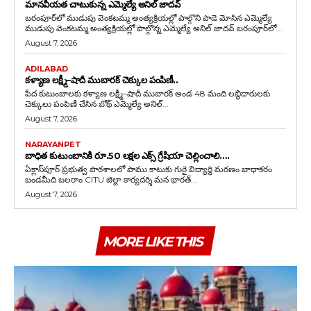
మానవీయత చాటుకున్న ఎమ్మెల్యే అనిల్ జాదవ్
బరంపూర్‌లో ముడుపు వెంకటమ్మ అంత్యక్రియల్లో పాల్గొని పాడె మోసిన ఎమ్మెల్యే
ముడుపు వెంకటమ్మ అంత్యక్రియల్లో పాల్గొన్న ఎమ్మెల్యే అనిల్ జాదవ్ బరంపూర్‌లో...
August 7, 2026
ADILABAD
కళ్యాణ లక్ష్మీ–షాదీ ముబారక్ చెక్కుల పంపిణీ..
పేద కుటుంబాలకు కళ్యాణ లక్ష్మీ–షాదీ ముబారక్ అండ 48 మంది లబ్ధిదారులకు
చెక్కులు పంపిణీ చేసిన బోథ్ ఎమ్మెల్యే అనిల్...
August 7, 2026
NARAYANPET
బాధిత కుటుంబానికి రూ.50 లక్షల ఎక్స్ గ్రేషియా చెల్లించాలి….
ఏక్లాస్‌పూర్ ప్రభుత్వ పాఠశాలలో పాము కాటుకు గురై విద్యార్థి మరణం బాధాకరం
బండమీది బలరాం CITU జిల్లా కార్యదర్శి మన భారత్...
August 7, 2026
MORE LIKE THIS