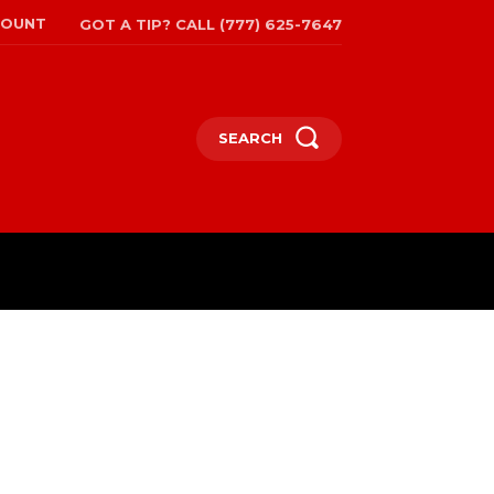
COUNT
GOT A TIP? CALL (777) 625-7647
SEARCH
EPAPER
MORE