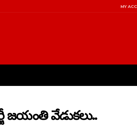
MY AC
LICY
DISCLAIMER
ABOUT US
్జీ జయంతి వేడుకలు..