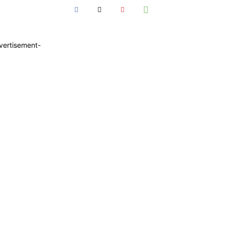
vertisement-