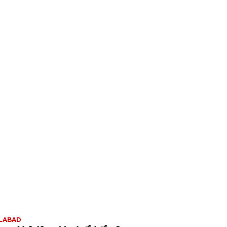
LABAD