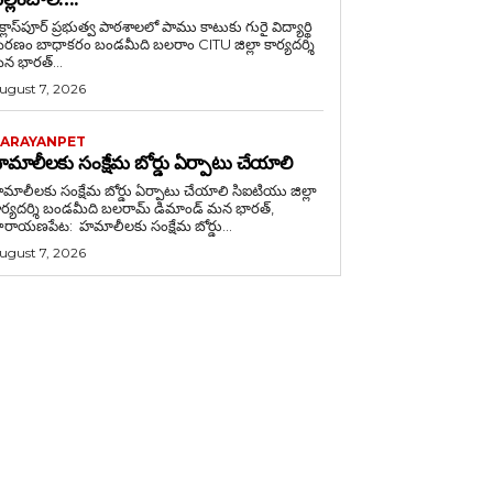
క్లాస్‌పూర్ ప్రభుత్వ పాఠశాలలో పాము కాటుకు గురై విద్యార్థి
బాధాకరం బండమీది బలరాం CITU జిల్లా కార్యదర్శి
న భారత్...
ugust 7, 2026
ARAYANPET
మాలీలకు సంక్షేమ బోర్డు ఏర్పాటు చేయాలి
ాలీలకు సంక్షేమ బోర్డు ఏర్పాటు చేయాలి సిఐటియు జిల్లా
ర్యదర్శి బండమీది బలరామ్ డిమాండ్ మన భారత్,
ారాయణపేట: హమాలీలకు సంక్షేమ బోర్డు...
ugust 7, 2026