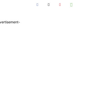
vertisement-