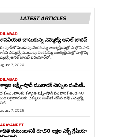
LATEST ARTICLES
DILABAD
ానవీయత చాటుకున్న ఎమ్మెల్యే అనిల్ జాదవ్
రంపూర్‌లో ముడుపు వెంకటమ్మ అంత్యక్రియల్లో పాల్గొని పాడె
ఎమ్మెల్యే ముడుపు వెంకటమ్మ అంత్యక్రియల్లో పాల్గొన్న
ఎమ్మెల్యే అనిల్ జాదవ్ బరంపూర్‌లో...
ugust 7, 2026
DILABAD
ళ్యాణ లక్ష్మీ–షాదీ ముబారక్ చెక్కుల పంపిణీ..
ేద కుటుంబాలకు కళ్యాణ లక్ష్మీ–షాదీ ముబారక్ అండ 48
ంది లబ్ధిదారులకు చెక్కులు పంపిణీ చేసిన బోథ్ ఎమ్మెల్యే
ిల్...
ugust 7, 2026
ARAYANPET
ాధిత కుటుంబానికి రూ.50 లక్షల ఎక్స్ గ్రేషియా
ెల్లించాలి….