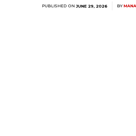
PUBLISHED ON
BY
MANA
JUNE 29, 2026