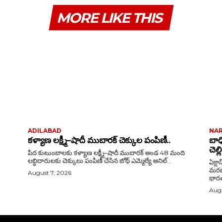
MORE LIKE THIS
ADILABAD
NA
కళ్యాణ లక్ష్మీ–షాదీ ముబారక్ చెక్కుల పంపిణీ..
బాధ
చెల్
పేద కుటుంబాలకు కళ్యాణ లక్ష్మీ–షాదీ ముబారక్ అండ 48 మంది
లబ్ధిదారులకు చెక్కులు పంపిణీ చేసిన బోథ్ ఎమ్మెల్యే అనిల్...
ఏక్లా
మరణం బాధాకరం బ
August 7, 2026
భారత్
Augu