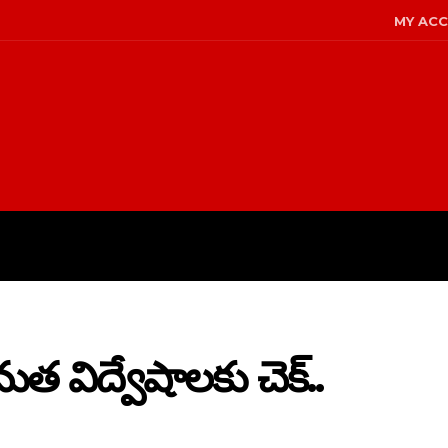
MY AC
LICY
DISCLAIMER
ABOUT US
 విద్వేషాలకు చెక్..