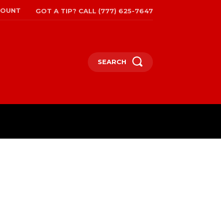
COUNT
GOT A TIP? CALL (777) 625-7647
SEARCH
EPAPER
MORE