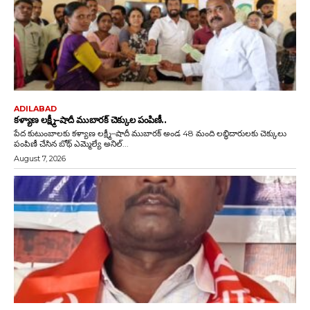
ADILABAD
కళ్యాణ లక్ష్మీ–షాదీ ముబారక్ చెక్కుల పంపిణీ..
పేద కుటుంబాలకు కళ్యాణ లక్ష్మీ–షాదీ ముబారక్ అండ 48 మంది లబ్ధిదారులకు చెక్కులు
పంపిణీ చేసిన బోథ్ ఎమ్మెల్యే అనిల్...
August 7, 2026