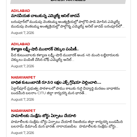
ADILABAD
మానవీయత చాటుకున్న ఎమ్మెల్యే అనిల్ జాదవ్
బరంపూర్‌లో ముడుపు వెంకటమ్మ అంత్యక్రియల్లో పాల్గొని పాడె మోసిన ఎమ్మెల్యే
ముడుపు వెంకటమ్మ అంత్యక్రియల్లో పాల్గొన్న ఎమ్మెల్యే అనిల్ జాదవ్ బరంపూర్‌లో...
August 7, 2026
ADILABAD
కళ్యాణ లక్ష్మీ–షాదీ ముబారక్ చెక్కుల పంపిణీ..
పేద కుటుంబాలకు కళ్యాణ లక్ష్మీ–షాదీ ముబారక్ అండ 48 మంది లబ్ధిదారులకు
చెక్కులు పంపిణీ చేసిన బోథ్ ఎమ్మెల్యే అనిల్...
August 7, 2026
NARAYANPET
బాధిత కుటుంబానికి రూ.50 లక్షల ఎక్స్ గ్రేషియా చెల్లించాలి….
ఏక్లాస్‌పూర్ ప్రభుత్వ పాఠశాలలో పాము కాటుకు గురై విద్యార్థి మరణం బాధాకరం
బండమీది బలరాం CITU జిల్లా కార్యదర్శి మన భారత్...
August 7, 2026
NARAYANPET
హమాలీలకు సంక్షేమ బోర్డు ఏర్పాటు చేయాలి
హమాలీలకు సంక్షేమ బోర్డు ఏర్పాటు చేయాలి సిఐటియు జిల్లా కార్యదర్శి బండమీది
బలరామ్ డిమాండ్ మన భారత్, నారాయణపేట: హమాలీలకు సంక్షేమ బోర్డు...
August 7, 2026