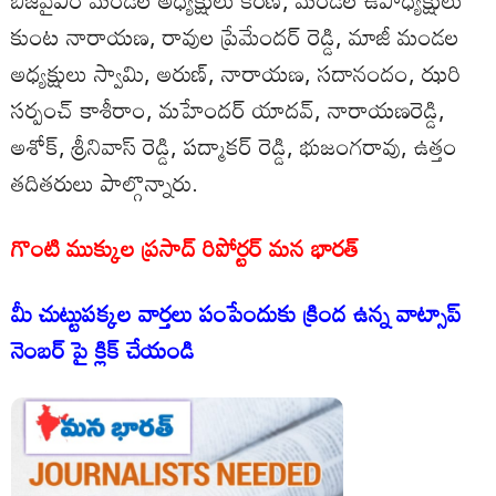
బీజేవైఎం మండల అధ్యక్షులు కిరణ్, మండల ఉపాధ్యక్షులు
కుంట నారాయణ, రావుల ప్రేమేందర్ రెడ్డి, మాజీ మండల
అధ్యక్షులు స్వామి, అరుణ్, నారాయణ, సదానందం, ఝరి
సర్పంచ్ కాశీరాం, మహేందర్ యాదవ్, నారాయణరెడ్డి,
అశోక్, శ్రీనివాస్ రెడ్డి, పద్మాకర్ రెడ్డి, భుజంగరావు, ఉత్తం
తదితరులు పాల్గొన్నారు.
గొంటి ముక్కుల ప్రసాద్ రిపోర్టర్ మన భారత్
మీ చుట్టుపక్కల వార్తలు పంపేందుకు క్రింద ఉన్న వాట్సాప్
నెంబర్ పై క్లిక్ చేయండి