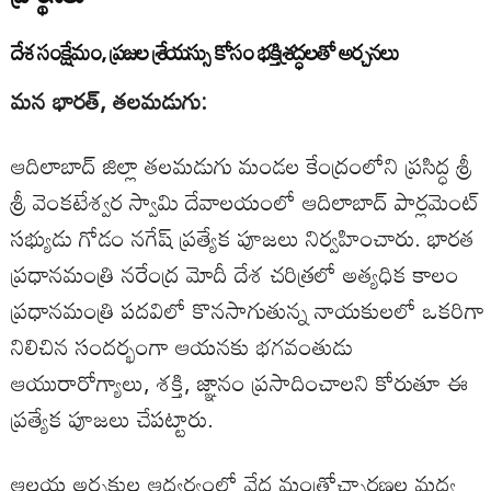
దేశ సంక్షేమం, ప్రజల శ్రేయస్సు కోసం భక్తిశ్రద్ధలతో అర్చనలు
మన భారత్, తలమడుగు:
ఆదిలాబాద్ జిల్లా తలమడుగు మండల కేంద్రంలోని ప్రసిద్ధ శ్రీ
శ్రీ వెంకటేశ్వర స్వామి దేవాలయంలో ఆదిలాబాద్ పార్లమెంట్
సభ్యుడు గోడం నగేష్ ప్రత్యేక పూజలు నిర్వహించారు. భారత
ప్రధానమంత్రి నరేంద్ర మోదీ దేశ చరిత్రలో అత్యధిక కాలం
ప్రధానమంత్రి పదవిలో కొనసాగుతున్న నాయకులలో ఒకరిగా
నిలిచిన సందర్భంగా ఆయనకు భగవంతుడు
ఆయురారోగ్యాలు, శక్తి, జ్ఞానం ప్రసాదించాలని కోరుతూ ఈ
ప్రత్యేక పూజలు చేపట్టారు.
ఆలయ అర్చకుల ఆధ్వర్యంలో వేద మంత్రోచ్చారణల మధ్య