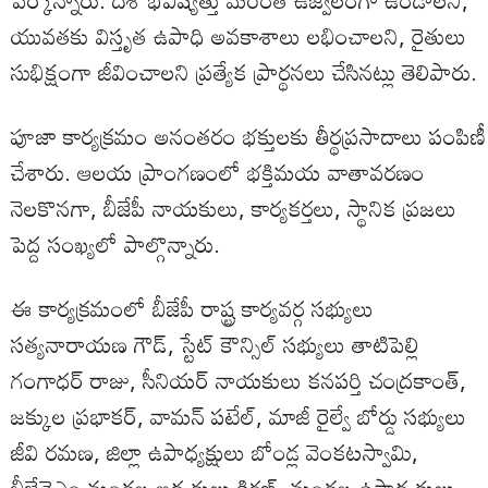
పేర్కొన్నారు. దేశ భవిష్యత్తు మరింత ఉజ్వలంగా ఉండాలని,
యువతకు విస్తృత ఉపాధి అవకాశాలు లభించాలని, రైతులు
సుభిక్షంగా జీవించాలని ప్రత్యేక ప్రార్థనలు చేసినట్లు తెలిపారు.
పూజా కార్యక్రమం అనంతరం భక్తులకు తీర్థప్రసాదాలు పంపిణీ
చేశారు. ఆలయ ప్రాంగణంలో భక్తిమయ వాతావరణం
నెలకొనగా, బీజేపీ నాయకులు, కార్యకర్తలు, స్థానిక ప్రజలు
పెద్ద సంఖ్యలో పాల్గొన్నారు.
ఈ కార్యక్రమంలో బీజేపీ రాష్ట్ర కార్యవర్గ సభ్యులు
సత్యనారాయణ గౌడ్, స్టేట్ కౌన్సిల్ సభ్యులు తాటిపెల్లి
గంగాధర్ రాజు, సీనియర్ నాయకులు కనపర్తి చంద్రకాంత్,
జక్కుల ప్రభాకర్, వామన్ పటేల్, మాజీ రైల్వే బోర్డు సభ్యులు
జీవి రమణ, జిల్లా ఉపాధ్యక్షులు బోండ్ల వెంకటస్వామి,