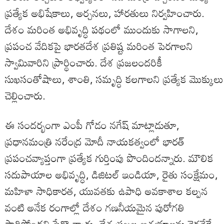
ప్రత్యేక అభిషేకాలు, అర్చనలు, హారతులు నిర్వహించారు.
దేశం మరింత అభివృద్ధి పథంలో ముందుకు సాగాలని,
ప్రపంచ వేదికపై భారతదేశ ప్రతిష్ట మరింత పెరగాలని
స్వామివారిని ప్రార్థించారు. దేశ ప్రజలందరికీ
సుఖసంతోషాలు, శాంతి, సమృద్ధి కలగాలని ప్రత్యేక మొక్కులు
చెల్లించారు.
ఈ సందర్భంగా ఎంపీ గోడం నగేష్ మాట్లాడుతూ,
ప్రధానమంత్రి నరేంద్ర మోదీ నాయకత్వంలో భారత్
ప్రపంచవ్యాప్తంగా ప్రత్యేక గుర్తింపు పొందిందన్నారు. మౌలిక
సదుపాయాల అభివృద్ధి, డిజిటల్ ఇండియా, రైతు సంక్షేమం,
మహిళా సాధికారత, యువతకు ఉపాధి అవకాశాల కల్పన
వంటి అనేక రంగాల్లో దేశం గణనీయమైన పురోగతి