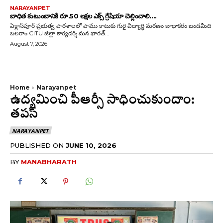
NARAYANPET
బాధిత కుటుంబానికి రూ.50 లక్షల ఎక్స్ గ్రేషియా చెల్లించాలి….
ఏక్లాస్‌పూర్ ప్రభుత్వ పాఠశాలలో పాము కాటుకు గురై విద్యార్థి మరణం బాధాకరం బండమీది
బలరాం CITU జిల్లా కార్యదర్శి మన భారత్...
August 7, 2026