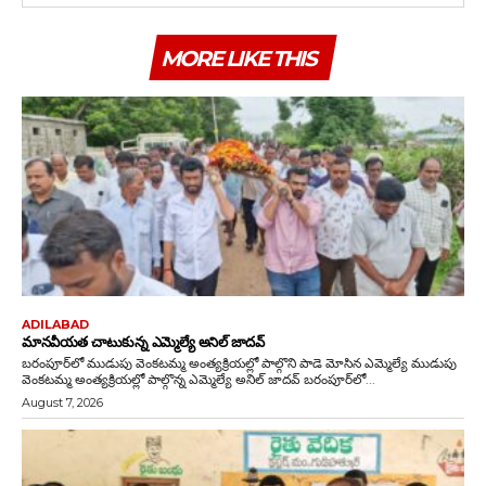
MORE LIKE THIS
ADILABAD
మానవీయత చాటుకున్న ఎమ్మెల్యే అనిల్ జాదవ్
బరంపూర్‌లో ముడుపు వెంకటమ్మ అంత్యక్రియల్లో పాల్గొని పాడె మోసిన ఎమ్మెల్యే ముడుపు
వెంకటమ్మ అంత్యక్రియల్లో పాల్గొన్న ఎమ్మెల్యే అనిల్ జాదవ్ బరంపూర్‌లో...
August 7, 2026