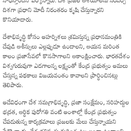
సాధిస్తోందని పేర్కొన్నారు. దేశ ప్రజల ఆశయాలను నెరవేర్చే
దిశగా ప్రధాని మోదీ నిరంతరం కృషి చేస్తున్నారని
కొనియాడారు.
దేశాభివృద్ధి కోసం అహర్నిశలు శ్రమిస్తున్న ప్రధానమంత్రికి
దేవుడి ఆశీస్సులు ఎల్లప్పుడూ ఉండాలని, ఆయన మరింత
కాలం ప్రజాసేవలో కొనసాగాలని ఆకాంక్షించారు. భారతదేశం
విశ్వగురువుగా ఎదగాలన్న లక్ష్యంతో కేంద్ర ప్రభుత్వం అమలు
చేస్తున్న పథకాలు విజయవంతం కావాలని ప్రార్థించినట్లు
తెలిపారు.
అదేవిధంగా దేశ సమగ్రాభివృద్ధి, ప్రజా సంక్షేమం, సరిహద్దుల
భద్రత, ఆర్థిక పురోగతి వంటి అంశాల్లో కేంద్ర ప్రభుత్వం
చేపడుతున్న కార్యక్రమాలు ప్రజలకు మేలు చేస్తున్నాయని