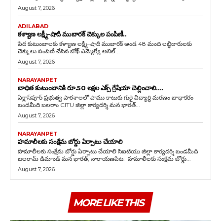
August 7, 2026
ADILABAD
కళ్యాణ లక్ష్మీ–షాదీ ముబారక్ చెక్కుల పంపిణీ..
పేద కుటుంబాలకు కళ్యాణ లక్ష్మీ–షాదీ ముబారక్ అండ 48 మంది లబ్ధిదారులకు
చెక్కులు పంపిణీ చేసిన బోథ్ ఎమ్మెల్యే అనిల్...
August 7, 2026
NARAYANPET
బాధిత కుటుంబానికి రూ.50 లక్షల ఎక్స్ గ్రేషియా చెల్లించాలి….
ఏక్లాస్‌పూర్ ప్రభుత్వ పాఠశాలలో పాము కాటుకు గురై విద్యార్థి మరణం బాధాకరం
బండమీది బలరాం CITU జిల్లా కార్యదర్శి మన భారత్...
August 7, 2026
NARAYANPET
హమాలీలకు సంక్షేమ బోర్డు ఏర్పాటు చేయాలి
హమాలీలకు సంక్షేమ బోర్డు ఏర్పాటు చేయాలి సిఐటియు జిల్లా కార్యదర్శి బండమీది
బలరామ్ డిమాండ్ మన భారత్, నారాయణపేట: హమాలీలకు సంక్షేమ బోర్డు...
August 7, 2026
MORE LIKE THIS