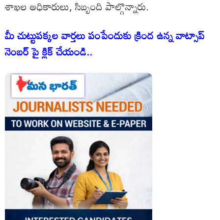
శాఖల అధికారులు, సిబ్బంది పాల్గొన్నారు.
మీ చుట్టుపక్కల వార్తలు పంపేందుకు క్రింద ఉన్న వాట్సాప్
నెంబర్ పై క్లిక్ చేయండి..