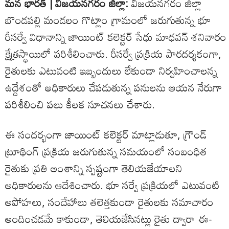
మన భారత్ | విజయనగరం జిల్లా:
విజయనగరం జిల్లా
బొండపల్లి మండలం గొట్లాం గ్రామంలో జరుగుతున్న భూ
రీసర్వే విధానాన్ని జాయింట్ కలెక్టర్ సేధు మాధవన్ శనివారం
క్షేత్రస్థాయిలో పరిశీలించారు. రీసర్వే ప్రక్రియ పారదర్శకంగా,
రైతులకు ఎటువంటి ఇబ్బందులు లేకుండా నిర్వహించాలన్న
ఉద్దేశంతో అధికారులు చేపడుతున్న పనులను ఆయన నేరుగా
పరిశీలించి పలు కీలక సూచనలు చేశారు.
ఈ సందర్భంగా జాయింట్ కలెక్టర్ మాట్లాడుతూ, గ్రౌండ్
ట్రూథింగ్ ప్రక్రియ జరుగుతున్న సమయంలో సంబంధిత
రైతుకు ప్రతి అంశాన్ని స్పష్టంగా తెలియజేయాలని
అధికారులను ఆదేశించారు. భూ సర్వే ప్రక్రియలో ఎటువంటి
అపోహలు, సందేహాలు తలెత్తకుండా రైతులకు సమాచారం
అందించడమే కాకుండా, తెలియజేసినట్లు రైతు ద్వారా ఈ-