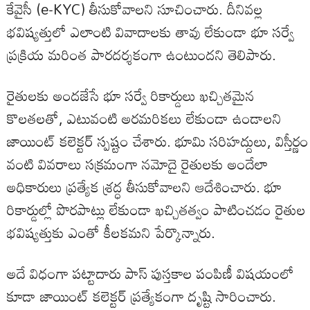
కేవైసీ (e-KYC) తీసుకోవాలని సూచించారు. దీనివల్ల
భవిష్యత్తులో ఎలాంటి వివాదాలకు తావు లేకుండా భూ సర్వే
ప్రక్రియ మరింత పారదర్శకంగా ఉంటుందని తెలిపారు.
రైతులకు అందజేసే భూ సర్వే రికార్డులు ఖచ్చితమైన
కొలతలతో, ఎటువంటి అరమరికలు లేకుండా ఉండాలని
జాయింట్ కలెక్టర్ స్పష్టం చేశారు. భూమి సరిహద్దులు, విస్తీర్ణం
వంటి వివరాలు సక్రమంగా నమోదై రైతులకు అందేలా
అధికారులు ప్రత్యేక శ్రద్ధ తీసుకోవాలని ఆదేశించారు. భూ
రికార్డుల్లో పొరపాట్లు లేకుండా ఖచ్చితత్వం పాటించడం రైతుల
భవిష్యత్తుకు ఎంతో కీలకమని పేర్కొన్నారు.
అదే విధంగా పట్టాదారు పాస్ పుస్తకాల పంపిణీ విషయంలో
కూడా జాయింట్ కలెక్టర్ ప్రత్యేకంగా దృష్టి సారించారు.