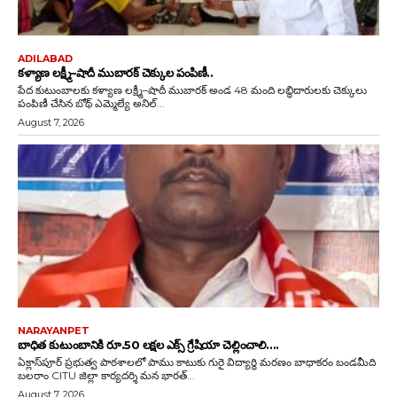
ADILABAD
కళ్యాణ లక్ష్మీ–షాదీ ముబారక్ చెక్కుల పంపిణీ..
పేద కుటుంబాలకు కళ్యాణ లక్ష్మీ–షాదీ ముబారక్ అండ 48 మంది లబ్ధిదారులకు చెక్కులు
పంపిణీ చేసిన బోథ్ ఎమ్మెల్యే అనిల్...
August 7, 2026
NARAYANPET
బాధిత కుటుంబానికి రూ.50 లక్షల ఎక్స్ గ్రేషియా చెల్లించాలి….
ఏక్లాస్‌పూర్ ప్రభుత్వ పాఠశాలలో పాము కాటుకు గురై విద్యార్థి మరణం బాధాకరం బండమీది
బలరాం CITU జిల్లా కార్యదర్శి మన భారత్...
August 7, 2026