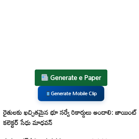
Generate e Paper
Generate Mobile Clip
రైతులకు ఖచ్చితమైన భూ సర్వే రికార్డులు అందాలి: జాయింట్
కలెక్టర్ సేధు మాధవన్