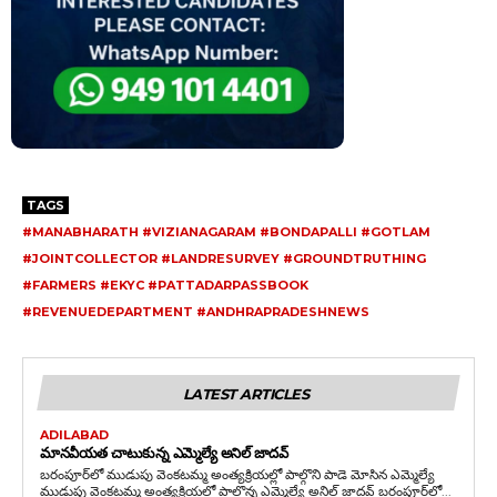
TAGS
#MANABHARATH #VIZIANAGARAM #BONDAPALLI #GOTLAM
#JOINTCOLLECTOR #LANDRESURVEY #GROUNDTRUTHING
#FARMERS #EKYC #PATTADARPASSBOOK
#REVENUEDEPARTMENT #ANDHRAPRADESHNEWS
LATEST ARTICLES
ADILABAD
మానవీయత చాటుకున్న ఎమ్మెల్యే అనిల్ జాదవ్
బరంపూర్‌లో ముడుపు వెంకటమ్మ అంత్యక్రియల్లో పాల్గొని పాడె మోసిన ఎమ్మెల్యే
ముడుపు వెంకటమ్మ అంత్యక్రియల్లో పాల్గొన్న ఎమ్మెల్యే అనిల్ జాదవ్ బరంపూర్‌లో...