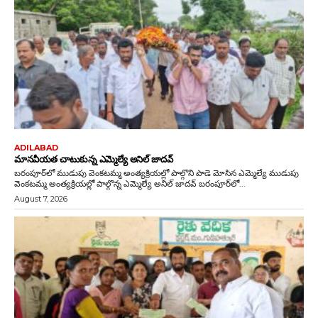
ADILABAD
మానవీయత చాటుకున్న ఎమ్మెల్యే అనిల్ జాదవ్
బరంపూర్‌లో ముడుపు వెంకటమ్మ అంత్యక్రియల్లో పాల్గొని పాడె మోసిన ఎమ్మెల్యే ముడుపు
వెంకటమ్మ అంత్యక్రియల్లో పాల్గొన్న ఎమ్మెల్యే అనిల్ జాదవ్ బరంపూర్‌లో...
August 7, 2026