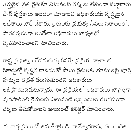
అర్హులైన ప్రతి రైతుకూ ఎటువంటి తప్పులు లేకుండా పట్టాదారు
పాస్ పుస్తకాలు అందేలా చూడాలని అధికారులకు స్పష్టమైన
ఆదేశాలు జారీ చేశారు. రైతులకు ప్రభుత్వ సేవలు సకాలంలో,
పారదర్శకంగా అందేలా అధికారులు బాధ్యతతో
వ్యవహరించాలని సూచించారు.
రాష్ట్ర ప్రభుత్వం చేపడుతున్న రీసర్వే ప్రక్రియ ద్వారా భూ
రికార్డుల్లో స్పష్టత రావడంతో పాటు రైతులకు భూములపై పూర్తి
హక్కుల భద్రత కలుగుతుందని అధికారులు
అభిప్రాయపడుతున్నారు. ఈ ప్రక్రియలో అధికారులు జాగ్రత్తగా
వ్యవహరించి రైతులకు ఎటువంటి ఇబ్బందులు కలగకుండా
చర్యలు తీసుకోవాలని జాయింట్ కలెక్టర్ సూచించారు.
ఈ కార్యక్రమంలో తహశీల్దార్ డి. రాజేశ్వరరావు, సంబంధిత