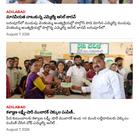
ADILABAD
మానవీయత చాటుకున్న ఎమ్మెల్యే అనిల్ జాదవ్
బరంపూర్‌లో ముడుపు వెంకటమ్మ అంత్యక్రియల్లో పాల్గొని పాడె మోసిన ఎమ్మెల్యే ముడుపు
వెంకటమ్మ అంత్యక్రియల్లో పాల్గొన్న ఎమ్మెల్యే అనిల్ జాదవ్ బరంపూర్‌లో...
August 7, 2026
ADILABAD
కళ్యాణ లక్ష్మీ–షాదీ ముబారక్ చెక్కుల పంపిణీ..
పేద కుటుంబాలకు కళ్యాణ లక్ష్మీ–షాదీ ముబారక్ అండ 48 మంది లబ్ధిదారులకు చెక్కులు
పంపిణీ చేసిన బోథ్ ఎమ్మెల్యే అనిల్...
August 7, 2026