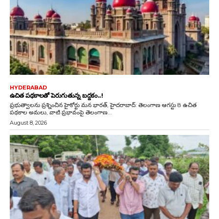
HYDERABAD
ఉచిత పథకాలతో పెరుగుతున్న బద్దకం..!
ప్రభుత్వాలను ప్రశ్నించిన హైకోర్టు మన భారత్, హైదరాబాద్: తెలంగాణ ఆగస్టు 8 ఉచిత
పథకాల అమలు, వాటి ప్రభావంపై తెలంగాణ...
August 8, 2026