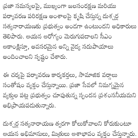
ప్రజా సమస్యలపై, ముఖ్యంగా జలసంరక్షణ మరియు
పర్యావరణ పరిరక్షణ అంశాలపై కృషి చేస్తున్న దుశ్చర్ల
సత్యనారాయణకు ప్రభుత్వం అండగా ఉంటుందని అధికారులు
తెలిపారు. ఆయన ఆరోగ్యం మెరుగుపడాలని సీఎం
ఆకాంక్షిస్తూ, అవసరమైన అన్ని వైద్య సదుపాయాలు
అందించాలని స్పష్టం చేశారు.
ఈ చర్యపై పర్యావరణ కార్యకర్తలు, సామాజిక వర్గాలు
సంతోషం వ్యక్తం చేస్తున్నాయి. ప్రజా సేవలో నిమగ్నమైన
వ్యక్తుల పట్ల ప్రభుత్వం చూపుతున్న స్పందన ప్రశంసనీయమని
అభిప్రాయపడుతున్నారు.
దుశ్చర్ల సత్యనారాయణ త్వరగా కోలుకోవాలని కోరుకుంటూ
ఆయన అభిమానులు, మిత్రులు ఆశాభావం వ్యక్తం చేస్తున్నారు.