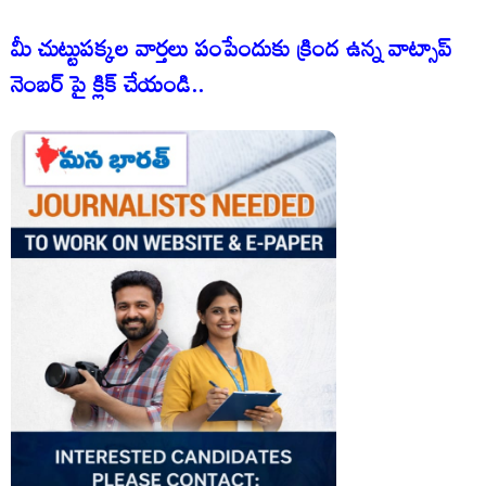
మీ చుట్టుపక్కల వార్తలు పంపేందుకు క్రింద ఉన్న వాట్సాప్
నెంబర్ పై క్లిక్ చేయండి..