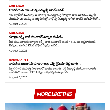
ADILABAD
మానవీయత చాటుకున్న ఎమ్మెల్యే అనిల్ జాదవ్
బరంపూర్‌లో ముడుపు వెంకటమ్మ అంత్యక్రియల్లో పాల్గొని పాడె మోసిన ఎమ్మెల్యే
ముడుపు వెంకటమ్మ అంత్యక్రియల్లో పాల్గొన్న ఎమ్మెల్యే అనిల్ జాదవ్ బరంపూర్‌లో...
August 7, 2026
ADILABAD
కళ్యాణ లక్ష్మీ–షాదీ ముబారక్ చెక్కుల పంపిణీ..
పేద కుటుంబాలకు కళ్యాణ లక్ష్మీ–షాదీ ముబారక్ అండ 48 మంది లబ్ధిదారులకు
చెక్కులు పంపిణీ చేసిన బోథ్ ఎమ్మెల్యే అనిల్...
August 7, 2026
NARAYANPET
బాధిత కుటుంబానికి రూ.50 లక్షల ఎక్స్ గ్రేషియా చెల్లించాలి….
ఏక్లాస్‌పూర్ ప్రభుత్వ పాఠశాలలో పాము కాటుకు గురై విద్యార్థి మరణం బాధాకరం
బండమీది బలరాం CITU జిల్లా కార్యదర్శి మన భారత్...
August 7, 2026
MORE LIKE THIS