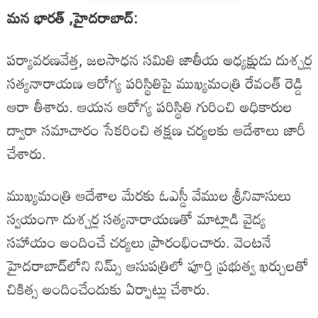
మన భారత్ ,హైదరాబాద్:
పర్యావరణవేత్త, జలసాధన సమితి జాతీయ అధ్యక్షుడు దుశ్చర్ల
సత్యనారాయణ ఆరోగ్య పరిస్థితిపై ముఖ్యమంత్రి రేవంత్ రెడ్డి
ఆరా తీశారు. ఆయన ఆరోగ్య పరిస్థితి గురించి అధికారుల
ద్వారా సమాచారం సేకరించి తక్షణ చర్యలకు ఆదేశాలు జారీ
చేశారు.
ముఖ్యమంత్రి ఆదేశాల మేరకు ఓఎస్డీ వేముల శ్రీనివాసులు
స్వయంగా దుశ్చర్ల సత్యనారాయణతో మాట్లాడి వైద్య
సహాయం అందించే చర్యలు ప్రారంభించారు. వెంటనే
హైదరాబాద్‌లోని నిమ్స్ ఆసుపత్రిలో పూర్తి ప్రభుత్వ ఖర్చులతో
చికిత్స అందించేందుకు ఏర్పాట్లు చేశారు.