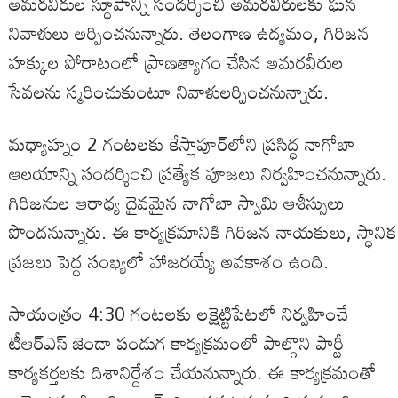
అమరవీరుల స్థూపాన్ని సందర్శించి అమరవీరులకు ఘన
నివాళులు అర్పించనున్నారు. తెలంగాణ ఉద్యమం, గిరిజన
హక్కుల పోరాటంలో ప్రాణత్యాగం చేసిన అమరవీరుల
సేవలను స్మరించుకుంటూ నివాళులర్పించనున్నారు.
మధ్యాహ్నం 2 గంటలకు కేస్లాపూర్‌లోని ప్రసిద్ధ నాగోబా
ఆలయాన్ని సందర్శించి ప్రత్యేక పూజలు నిర్వహించనున్నారు.
గిరిజనుల ఆరాధ్య దైవమైన నాగోబా స్వామి ఆశీస్సులు
పొందనున్నారు. ఈ కార్యక్రమానికి గిరిజన నాయకులు, స్థానిక
ప్రజలు పెద్ద సంఖ్యలో హాజరయ్యే అవకాశం ఉంది.
సాయంత్రం 4:30 గంటలకు లక్షెట్టిపేటలో నిర్వహించే
టీఆర్ఎస్ జెండా పండుగ కార్యక్రమంలో పాల్గొని పార్టీ
కార్యకర్తలకు దిశానిర్దేశం చేయనున్నారు. ఈ కార్యక్రమంతో