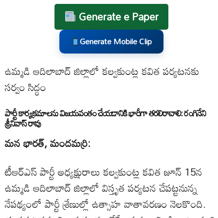
Generate e Paper
Generate Mobile Clip
ఉమ్మడి ఆదిలాబాద్ జిల్లాలో కల్వకుంట్ల కవిత పర్యటనకు
సర్వం సిద్ధం
పార్టీ కార్యక్రమాలను విజయవంతం చేయడానికి భారీగా తరలిరావాలి: రంగినేని
శ్రీనివాస్ రావు
మన భారత్, మందమర్రి:
టీఆర్ఎస్ పార్టీ అధ్యక్షురాలు కల్వకుంట్ల కవిత జూన్ 15న
ఉమ్మడి ఆదిలాబాద్ జిల్లాలో విస్తృత పర్యటన చేపట్టనున్న
నేపథ్యంలో పార్టీ శ్రేణుల్లో ఉత్సాహ వాతావరణం నెలకొంది.