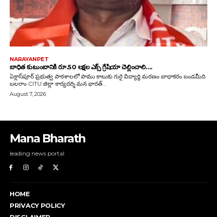
Mana Bharath
leading news portal
HOME
PRIVACY POLICY
DISCLAIMER