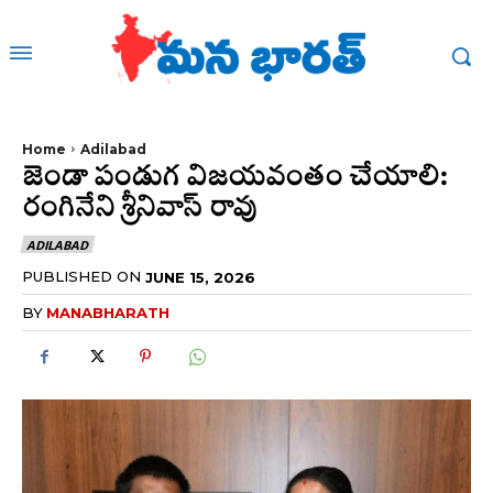
Home
Adilabad
జెండా పండుగ విజయవంతం చేయాలి:
రంగినేని శ్రీనివాస్ రావు
ADILABAD
PUBLISHED ON
JUNE 15, 2026
BY
MANABHARATH