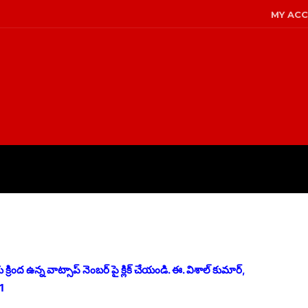
MY AC
LICY
DISCLAIMER
ABOUT US
రింద ఉన్న వాట్సాప్ నెంబర్ పై క్లిక్ చేయండి. ఈ. విశాల్ కుమార్,
1