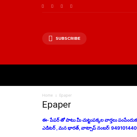
SUBSCRIBE
HOME
PRIVACY PO
Home
Epaper
Epaper
ఈ- పేపర్ తో పాటు మీ చుట్టుపక్కల వార్తలు పంపేందుకు క్
ఎడిటర్ , మన భారత్, వాట్సాప్ నంబర్: 949101440