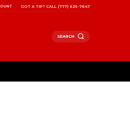
COUNT
GOT A TIP? CALL (777) 625-7647
SEARCH
EPAPER
MORE